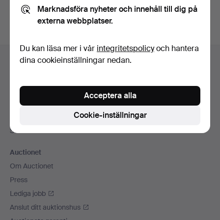
Marknadsföra nyheter och innehåll till dig på
externa webbplatser.
Du kan läsa mer i vår
integritetspolicy
och hantera
Sidfotsnavigation
dina cookieinställningar nedan.
Hjälp och kontakt
Kontakta support
Alla auktionshus
Acceptera alla
Betalningsalternativ
Cookie-inställningar
Vi skickar med
Sociala medier
Auctionet
Om Auctionet
Press
Lediga jobb
Anslut ditt auktionshus