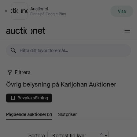
Auctionet
Visa
Stäng
Finns på Google Play
Auctionet.com
Filtrera
Övrig
Övrig belysning på Karljohan Auktioner
belysning
Bevaka sökning
på
Pågående auktioner
(2)
Slutpriser
Karljohan
Auktioner
Pågående
Sortera