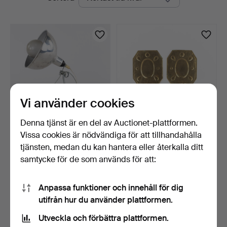
auktioner
Vi använder cookies
Denna tjänst är en del av Auctionet-plattformen.
Vissa cookies är nödvändiga för att tillhandahålla
KLÄMLAMPA, aluminium.
LJUSPLÅTAR, ett par,
mässing.
tjänsten, medan du kan hantera eller återkalla ditt
6 dagar
9 dagar
samtycke för de som används för att:
Värdering
Värdering
32 USD
32 USD
Anpassa funktioner och innehåll för dig
utifrån hur du använder plattformen.
Bevaka sökning
Utveckla och förbättra plattformen.
Du kan också söka i
vårt arkiv med avslutade auktioner
.