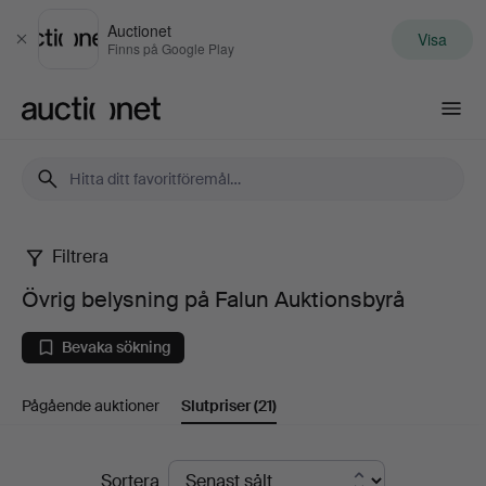
Auctionet
Visa
Stäng
Finns på Google Play
Auctionet.com
Filtrera
Övrig
Övrig belysning på Falun Auktionsbyrå
belysning
Bevaka sökning
på
Pågående auktioner
Slutpriser
(21)
Falun
Auktionsbyrå
Slutpriser
Sortera