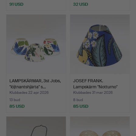
91 USD
32 USD
LAMPSKÄRMAR, 3st Jobs,
JOSEF FRANK.
"löjtnantshjärta" s…
Lampskärm "Notturno"
Svenskt …
Klubbades 22 apr 2026
Klubbades 31 mar 2026
13 bud
8 bud
85 USD
85 USD