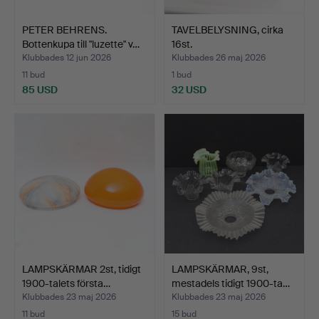
PETER BEHRENS.
TAVELBELYSNING, cirka
Bottenkupa till "luzette" v…
16st.
Klubbades 12 jun 2026
Klubbades 26 maj 2026
11 bud
1 bud
85 USD
32 USD
LAMPSKÄRMAR 2st, tidigt
LAMPSKÄRMAR, 9st,
1900-talets första…
mestadels tidigt 1900-ta…
Klubbades 23 maj 2026
Klubbades 23 maj 2026
11 bud
15 bud