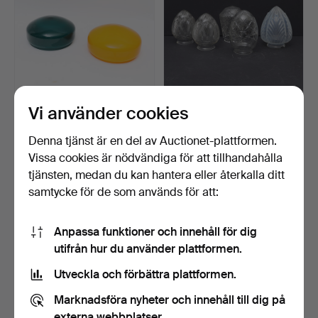
Vi använder cookies
LAMPSKÄRMAR, 2st, 1900-
LAMPKUPOR, 5st, tidigt
talets början.
1900-tal, delvis me…
Klubbades 23 maj 2026
Klubbades 23 maj 2026
Denna tjänst är en del av Auctionet-plattformen.
1 bud
3 bud
Vissa cookies är nödvändiga för att tillhandahålla
32 USD
43 USD
tjänsten, medan du kan hantera eller återkalla ditt
samtycke för de som används för att:
Anpassa funktioner och innehåll för dig
utifrån hur du använder plattformen.
Utveckla och förbättra plattformen.
Marknadsföra nyheter och innehåll till dig på
externa webbplatser.