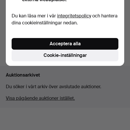
RESERVDELAR, för lampor,
Du kan läsa mer i vår
integritetspolicy
och hantera
fotogen samt elek…
dina cookieinställningar nedan.
Klubbades 24 apr 2026
3 bud
43 USD
Acceptera alla
Bevaka sökning
Cookie-inställningar
Auktionsarkivet
Du söker i vårt arkiv över avslutade auktioner.
Visa pågående auktioner istället.