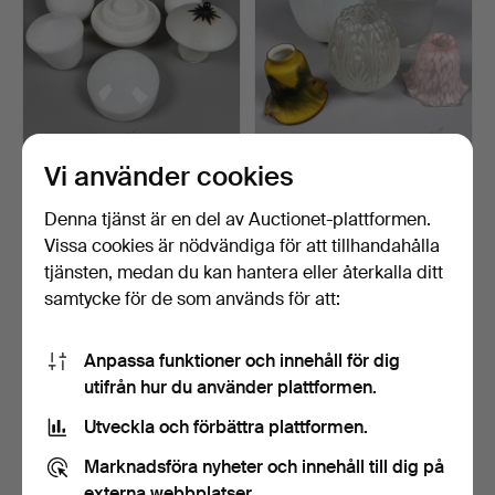
Vi använder cookies
LAMPKUPOR, 7 st, vitt glas.
LAMPKUPOR, 5 st, bl a i
polykromt glas.
Klubbades 24 apr 2026
Klubbades 24 apr 2026
Denna tjänst är en del av Auctionet-plattformen.
1 bud
1 bud
Vissa cookies är nödvändiga för att tillhandahålla
32 USD
32 USD
tjänsten, medan du kan hantera eller återkalla ditt
samtycke för de som används för att:
Anpassa funktioner och innehåll för dig
utifrån hur du använder plattformen.
Utveckla och förbättra plattformen.
Marknadsföra nyheter och innehåll till dig på
externa webbplatser.