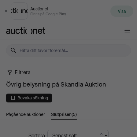
Auctionet
Visa
Stäng
Finns på Google Play
Auctionet.com
Filtrera
Övrig
Övrig belysning på Skandia Auktion
belysning
Bevaka sökning
på
Pågående auktioner
Slutpriser
(5)
Skandia
Auktion
Slutpriser
Sortera