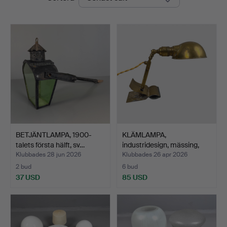
BETJÄNTLAMPA, 1900-
KLÄMLAMPA,
talets första hälft, sv…
industridesign, mässing,
D.R.G.…
Klubbades 28 jun 2026
Klubbades 26 apr 2026
2 bud
6 bud
37 USD
85 USD