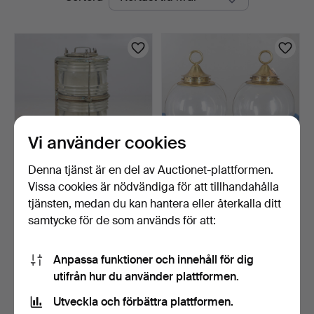
auktioner
Vi använder cookies
Denna tjänst är en del av Auctionet-plattformen.
Vissa cookies är nödvändiga för att tillhandahålla
VINTAGE
PAR DEKORATIVA
TOPLANTERNA FÖR
LANTERNOR.
tjänsten, medan du kan hantera eller återkalla ditt
FARTYG.
2 dagar
6 dagar
samtycke för de som används för att:
1 bud
Värdering
34 USD
81 USD
Anpassa funktioner och innehåll för dig
Utvalt
utifrån hur du använder plattformen.
föremål
Bevaka sökning
Utveckla och förbättra plattformen.
Du kan också söka i
vårt arkiv med avslutade auktioner
.