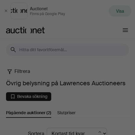
Auctionet
Visa
Stäng
Finns på Google Play
Auctionet.com
Filtrera
Övrig
Övrig belysning på Lawrences Auctioneers
belysning
Bevaka sökning
på
Pågående auktioner
(2)
Slutpriser
Lawrences
Auctioneers
Pågående
Sortera