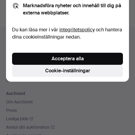
Marknadsföra nyheter och innehåll till dig på
externa webbplatser.
Du kan läsa mer i vår
integritetspolicy
och hantera
Sidfotsnavigation
dina cookieinställningar nedan.
Hjälp och kontakt
Kontakta support
Alla auktionshus
Acceptera alla
Betalningsalternativ
Cookie-inställningar
Vi skickar med
Sociala medier
Auctionet
Om Auctionet
Press
Lediga jobb
Anslut ditt auktionshus