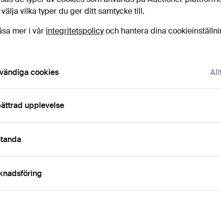
uktioner
 välja vilka typer du ger ditt samtycke till.
licka
“Bevaka sökning”
ovan så får du ett mail så
ort det kommer in.
äsa mer i vår
integritetspolicy
och hantera dina cookieinställn
vändiga cookies
All
 som matchar din sökning
ättrad upplevelse
standa
knadsföring
handdukar från
Förpackning med 12
VINTAGE HA