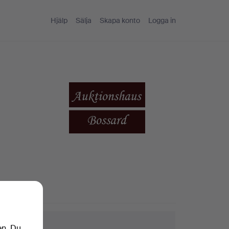
Hjälp
Sälja
Skapa konto
Logga in
ktips
en. Du