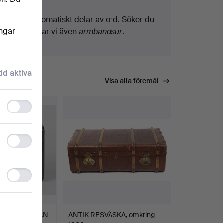
Vi söker automatiskt delar av ord. Söker du
ingar
på
band
hittar vi även
arm
band
sur
.
tid aktiva
Visa alla föremål
Functionality
storage
Statistics
storage
Ad
storage
NDVÄSKA FRÅN
ANTIK RESVÄSKA, omkring