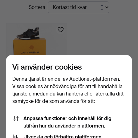
Pågående
Sortera
Auktioner
auktioner
Vi använder cookies
Denna tjänst är en del av Auctionet-plattformen.
Vissa cookies är nödvändiga för att tillhandahålla
LOUIS VUITTON. skor,
tjänsten, medan du kan hantera eller återkalla ditt
"Sneaker Run Away", s…
samtycke för de som används för att:
6 dagar
8 bud
53 USD
Anpassa funktioner och innehåll för dig
utifrån hur du använder plattformen.
Bevaka sökning
Utveckla och förbättra plattformen.