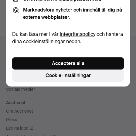
Du kan också söka i
vårt arkiv med avslutade auktioner
.
Marknadsföra nyheter och innehåll till dig på
externa webbplatser.
Du kan läsa mer i vår
integritetspolicy
och hantera
Sidfotsnavigation
dina cookieinställningar nedan.
Hjälp och kontakt
Kontakta support
Acceptera alla
Alla auktionshus
Betalningsalternativ
Cookie-inställningar
Vi skickar med
Sociala medier
Auctionet
Om Auctionet
Press
Lediga jobb