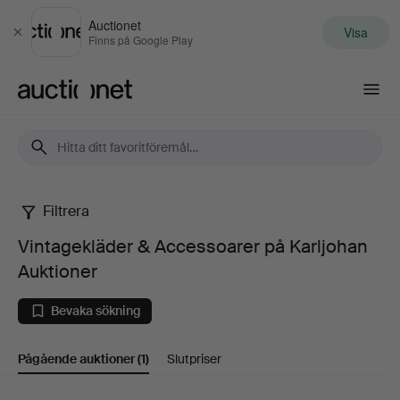
Auctionet
Visa
Stäng
Finns på Google Play
Auctionet.com
Filtrera
Vintagekläder
Vintagekläder & Accessoarer på Karljohan
&
Auktioner
Accessoarer
Bevaka sökning
på
Pågående auktioner
(1)
Slutpriser
Karljohan