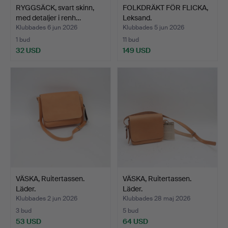
RYGGSÄCK, svart skinn,
FOLKDRÄKT FÖR FLICKA,
med detaljer i renh…
Leksand.
Klubbades 6 jun 2026
Klubbades 5 jun 2026
1 bud
11 bud
32 USD
149 USD
VÄSKA, Ruitertassen.
VÄSKA, Ruitertassen.
Läder.
Läder.
Klubbades 2 jun 2026
Klubbades 28 maj 2026
3 bud
5 bud
53 USD
64 USD