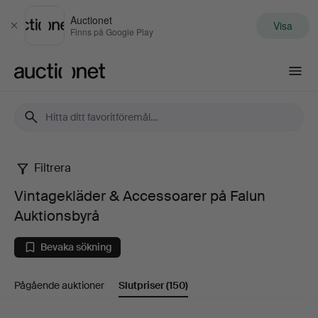
Auctionet
Visa
Stäng
Finns på Google Play
Auctionet.com
Filtrera
Vintagekläder
Vintagekläder & Accessoarer på Falun
&
Auktionsbyrå
Accessoarer
Bevaka sökning
på
Pågående auktioner
Slutpriser
(150)
Falun