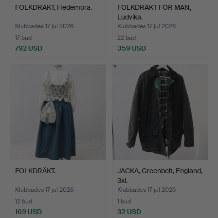
FOLKDRÄKT, Hedemora.
FOLKDRÄKT FÖR MAN,
Ludvika.
Klubbades 17 jul 2026
Klubbades 17 jul 2026
17 bud
22 bud
792 USD
359 USD
FOLKDRÄKT.
JACKA, Greenbelt, England,
3xl.
Klubbades 17 jul 2026
Klubbades 17 jul 2026
12 bud
1 bud
169 USD
32 USD