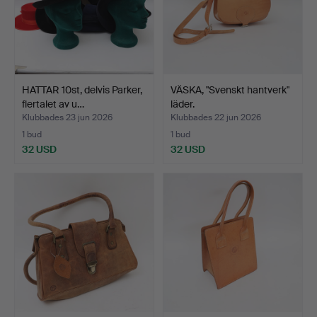
HATTAR 10st, delvis Parker,
VÄSKA, "Svenskt hantverk"
flertalet av u…
läder.
Klubbades 23 jun 2026
Klubbades 22 jun 2026
1 bud
1 bud
32 USD
32 USD