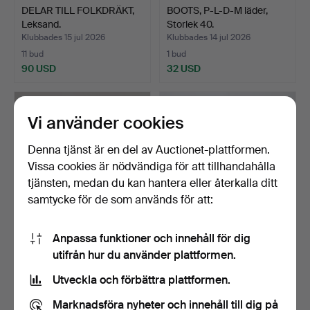
DELAR TILL FOLKDRÄKT,
BOOTS, P-L-D-M läder,
Leksand.
Storlek 40.
Klubbades 15 jul 2026
Klubbades 14 jul 2026
11 bud
1 bud
90 USD
32 USD
Vi använder cookies
Denna tjänst är en del av Auctionet-plattformen.
Vissa cookies är nödvändiga för att tillhandahålla
tjänsten, medan du kan hantera eller återkalla ditt
samtycke för de som används för att:
Anpassa funktioner och innehåll för dig
DAMSKOR, 3 par,
FOLKDRÄKT, Boda Kyrkby,
utifrån hur du använder plattformen.
Ferragamo, Santini, John, …
cirka storlek 36.
Klubbades 9 jul 2026
Klubbades 3 jul 2026
Utveckla och förbättra plattformen.
1 bud
20 bud
32 USD
686 USD
Marknadsföra nyheter och innehåll till dig på