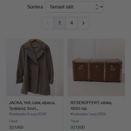
Slutpriser
Sortera
Auktionsbyrå
1
4
JACKA, Yell, calw, alpaca,
RESEKOFFERT, väska,
Tyskland, Storl…
1900-tal.
Klubbades 8 aug 2026
Klubbades 1 aug 2026
1 bud
1 bud
32 USD
32 USD