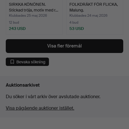
SIRKKA KÖNÖNEN.
FOLKDRÄKT FÖR FLICKA,
Stickad tröja, motiv med r…
Malung.
Klubbades 25 maj 2026
Klubbades 24 maj 2026
12 bud
4 bud
243 USD
53 USD
Visa fler föremål
Bevaka sökning
Auktionsarkivet
Du söker i vårt arkiv över avslutade auktioner.
Visa pågående auktioner istället.