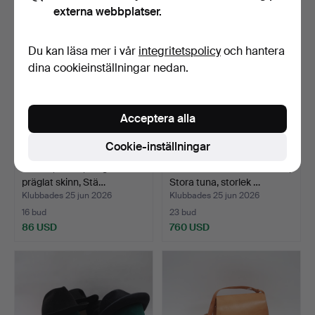
externa webbplatser.
Du kan läsa mer i vår
integritetspolicy
och hantera
dina cookieinställningar nedan.
Acceptera alla
Cookie-inställningar
VÄSKA, Chloé, olivgrönt
FOLKDRÄKT FÖR KVINNA,
präglat skinn, Stä…
Stora tuna, storlek …
Klubbades 25 jun 2026
Klubbades 25 jun 2026
16 bud
23 bud
86 USD
760 USD