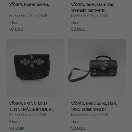
VÄSKA, Ruitertassen.
VÄSKA, läder, stämplad
"svenskt hantverk".
Klubbades 20 jun 2026
Klubbades 15 jun 2026
2 bud
1 bud
37 USD
32 USD
VÄSKA, SKINN MED
VÄSKA, Betty boop, USA,
TENNTRÅDSBRODERI.
1995, läder med br…
Klubbades 14 jun 2026
Klubbades 14 jun 2026
5 bud
1 bud
53 USD
32 USD