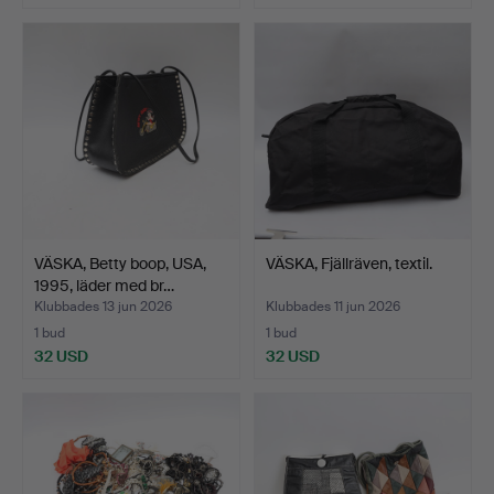
VÄSKA, Betty boop, USA,
VÄSKA, Fjällräven, textil.
1995, läder med br…
Klubbades 13 jun 2026
Klubbades 11 jun 2026
1 bud
1 bud
32 USD
32 USD