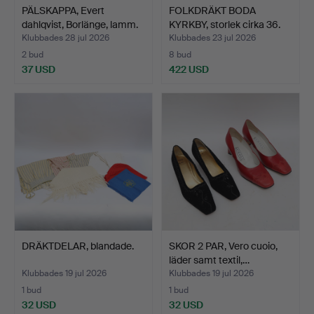
PÄLSKAPPA, Evert
FOLKDRÄKT BODA
dahlqvist, Borlänge, lamm.
KYRKBY, storlek cirka 36.
Klubbades 28 jul 2026
Klubbades 23 jul 2026
2 bud
8 bud
37 USD
422 USD
DRÄKTDELAR, blandade.
SKOR 2 PAR, Vero cuoio,
läder samt textil,…
Klubbades 19 jul 2026
Klubbades 19 jul 2026
1 bud
1 bud
32 USD
32 USD