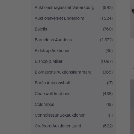
Auktionsmagasinet Vänersborg
(693)
Auktionsverket Engelholm
(1 524)
Balclis
(760)
Barcelona Auctions
(2 572)
Bidstrup Auktioner
(35)
Bishop & Miller
(1 087)
Björnssons Auktionskammare
(365)
Borås Auktionshall
(17)
Chalkwell Auctions
(438)
Colombos
(19)
Connoisseur Bokauktioner
(11)
Crafoord Auktioner Lund
(522)