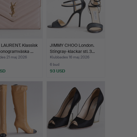
 LAURENT. Klassisk
JIMMY CHOO London.
onogramväska …
Stingray-klackar stl. 3…
des 21 maj 2026
Klubbades 16 maj 2026
6 bud
USD
93 USD