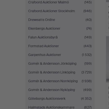
Crafoord Auktioner Malmö
(145)
Crafoord Auktioner Stockholm
(946)
Dreweatts Online
(40)
Ekenbergs Auktioner
(74)
Falun Auktionsbyrå
(149)
Formstad Auktioner
(443)
Garpenhus Auktioner
(1 532)
Gomér & Andersson Jönköping
(199)
Gomér & Andersson Linköping
(3 729)
Gomér & Andersson Norrköping
(1 938)
Gomér & Andersson Nyköping
(499)
Göteborgs Auktionsverk
(4 352)
Halmstads Auktionskammare
(627)