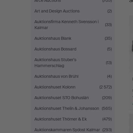
S
Arce Auctions
(705)
Art and Design Auctions
(2)
Auktionsfirma Kenneth Svensson i
(33)
Kalmar
Auktionshaus Blank
(35)
Auktionshaus Bossard
(5)
Auktionshaus Stuber's
(13)
Hammerschlag
Auktionshaus von Brühl
(4)
Auktionshuset Kolonn
(2 572)
Auktionshuset STO Bohuslän
(209)
Auktionshuset Thelin & Johansson
(565)
Auktionshuset Thörner & Ek
(479)
Auktionskammaren Sydost Kalmar
(293)