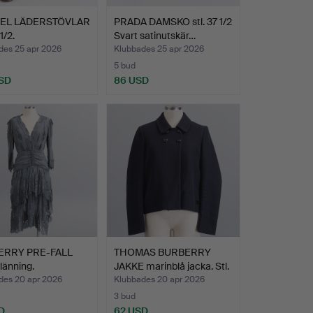
EL LÄDERSTÖVLAR
PRADA DAMSKO stl. 37 1/2
1/2.
Svart satinutskär…
des 25 apr 2026
Klubbades 25 apr 2026
5 bud
SD
86 USD
ERRY PRE-FALL
THOMAS BURBERRY
länning.
JAKKE marinblå jacka. Stl.
…
des 20 apr 2026
Klubbades 20 apr 2026
3 bud
D
62 USD