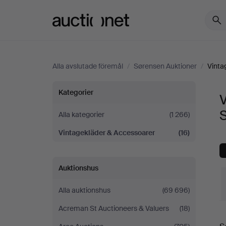
Auctionet.com
Alla avslutade föremål
/
Sørensen Auktioner
/
Vinta
Vintagekläder
Kategorier
&
Alla kategorier
(1 266)
Vintagekläder & Accessoarer
(16)
Accessoarer
på
Auktionshus
Sørensen
Alla auktionshus
(69 696)
Auktioner
Acreman St Auctioneers & Valuers
(18)
S