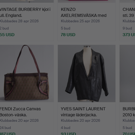
VINTAGE BURBERRY kjol i
KENZO
CHAN
ull. England.
AXELREMSVÄSKA med
stl. 39 
logotyp.
Klubbades 28 apr 2026
Klubbades 25 apr 2026
Klubba
2 bud
5 bud
9 bud
55 USD
78 USD
373 U
FENDI Zucca Canvas
YVES SAINT LAURENT
BURB
Boston-väska.
vintage läderjacka.
2010 k
Klubbades 20 apr 2026
Klubbades 20 apr 2026
Klubba
24 bud
4 bud
5 bud
187 USD
93 USD
70 US