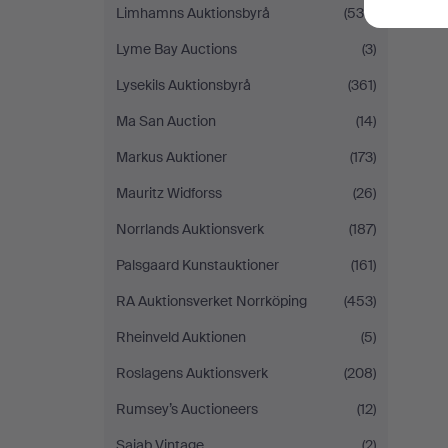
Limhamns Auktionsbyrå
(535)
Lyme Bay Auctions
(3)
Lysekils Auktionsbyrå
(361)
Ma San Auction
(14)
Markus Auktioner
(173)
Mauritz Widforss
(26)
Norrlands Auktionsverk
(187)
Palsgaard Kunstauktioner
(161)
RA Auktionsverket Norrköping
(453)
Rheinveld Auktionen
(5)
Roslagens Auktionsverk
(208)
Rumsey’s Auctioneers
(12)
Sajab Vintage
(2)