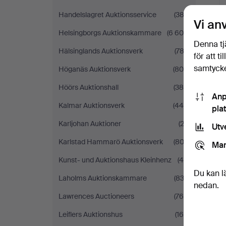
Handelslagret Auktionsservice
(383)
Vi an
Helsingborgs Auktionskammare
(6 609)
Denna tj
Hälsinglands Auktionsverk
(782)
för att t
samtycke
Höganäs Auktionsverk
(808)
Höörs Auktionshall
(386)
Anp
Kalmar Auktionsverk
(445)
pla
Karljohan Auktioner
(23)
Utv
Karlstad Hammarö Auktionsverk
(802)
Mar
Kunst- und Auktionshaus Kleinhenz
(46)
Du kan l
Laholms Auktionskammare
(832)
nedan.
Lawrences Auctioneers
(764)
Leiflers Auktionshus
(165)