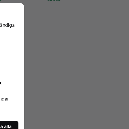
vändiga
r.
ingar
a alla