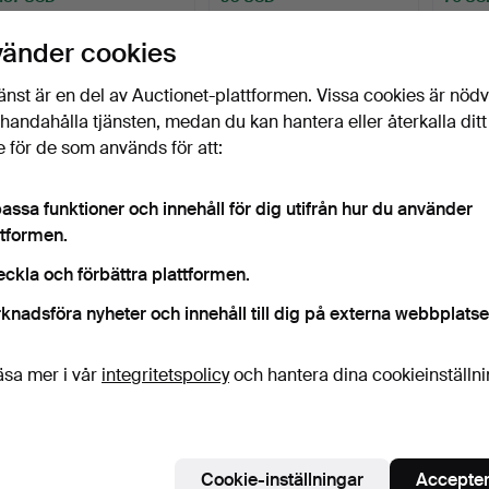
vänder cookies
Bevaka sökning
änst är en del av Auctionet-plattformen. Vissa cookies är nöd
illhandahålla tjänsten, medan du kan hantera eller återkalla ditt
 för de som används för att:
assa funktioner och innehåll för dig utifrån hur du använder
ttformen.
eckla och förbättra plattformen.
knadsföra nyheter och innehåll till dig på externa webbplatse
äsa mer i vår
integritetspolicy
och hantera dina cookieinställn
Cookie-inställningar
Accepter