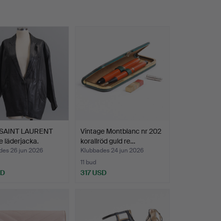
SAINT LAURENT
Vintage Montblanc nr 202
e läderjacka.
korallröd guld re…
des 26 jun 2026
Klubbades 24 jun 2026
11 bud
SD
317 USD