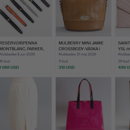
RESERVOIRPENNA
MULBERRY MINI JAMIE
SAINT
MONTBLANC, PARKER,
CROSSBODY-VÄSKA i
YSL m
Penol sa…
ljus…
Klubbades 8 jun 2026
Klubbades 31 maj 2026
Klubba
18 bud
11 bud
29 bud
1 088 USD
310 USD
496 