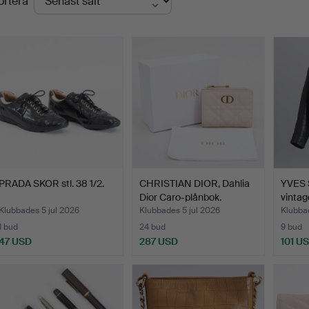
ortera
PRADA SKOR stl. 38 1/2.
CHRISTIAN DIOR, Dahlia
YVES 
Dior Caro-plånbok.
vintag
Klubbades 5 jul 2026
Klubbades 5 jul 2026
Klubba
1 bud
24 bud
9 bud
47 USD
287 USD
101 U