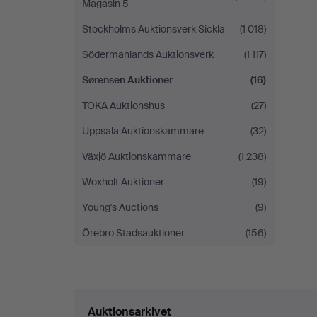
Magasin 5
Stockholms Auktionsverk Sickla
(1 018)
Södermanlands Auktionsverk
(1 117)
Sørensen Auktioner
(16)
TOKA Auktionshus
(27)
Uppsala Auktionskammare
(32)
Växjö Auktionskammare
(1 238)
Woxholt Auktioner
(19)
Young's Auctions
(9)
Örebro Stadsauktioner
(156)
Auktionsarkivet