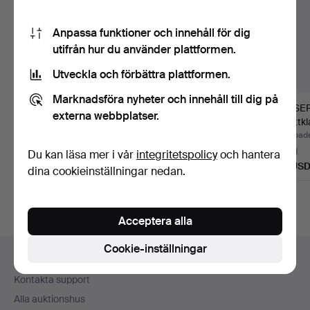
Anpassa funktioner och innehåll för dig
utifrån hur du använder plattformen.
Utveckla och förbättra plattformen.
Marknadsföra nyheter och innehåll till dig på
PRADA SKOR stl. 38
CHRISTIAN DIOR,
GIUSE
externa webbplatser.
1/2.
Dahlia Dior Caro-
stilettk
plånbok.
Klubbades 5 jul 2026
Klubbades 5 jul 2026
Klubbad
1 bud
24 bud
2 bud
Du kan läsa mer i vår
integritetspolicy
och hantera
47 USD
287 USD
55 US
dina cookieinställningar nedan.
Acceptera alla
Sidfotsnavigation
Cookie-inställningar
Hjälp och kontakt
Kontakta support
Alla auktionshus