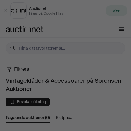
Auctionet
Visa
Stäng
Finns på Google Play
Auctionet.com
Filtrera
Vintagekläder
Vintagekläder & Accessoarer på Sørensen
&
Auktioner
Accessoarer
Bevaka sökning
på
Pågående auktioner
(0)
Slutpriser
Sørensen