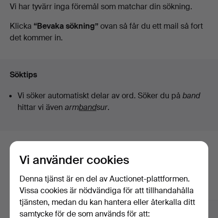
Pågående
Vi har tyvärr inga föremål som matchar din sökning.
Auktioner
auktioner
Klicka
“Bevaka sökning”
ovan så får du ett mail så fort
det kommer in.
Söktips
Vi söker automatiskt delar av ord. Söker du på
band
hittar vi även
arm
band
sur
.
Här är föremål från vårt arkiv som
Vi använder cookies
matchar din sökning
Denna tjänst är en del av Auctionet-plattformen.
Visa alla föremål
Vissa cookies är nödvändiga för att tillhandahålla
tjänsten, medan du kan hantera eller återkalla ditt
samtycke för de som används för att: