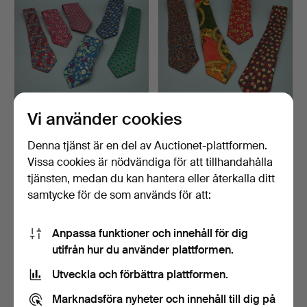
Vi använder cookies
HERMÈS. Förpackning
HERMÈS UND DIOR.
med 6 franska sidensli…
Förpackning med 4
Denna tjänst är en del av Auctionet-plattformen.
franska…
Klubbades 17 jan 2026
Klubbades 30 dec 2025
Vissa cookies är nödvändiga för att tillhandahålla
9 bud
18 bud
tjänsten, medan du kan hantera eller återkalla ditt
278 USD
128 USD
samtycke för de som används för att:
Anpassa funktioner och innehåll för dig
utifrån hur du använder plattformen.
Utveckla och förbättra plattformen.
Marknadsföra nyheter och innehåll till dig på