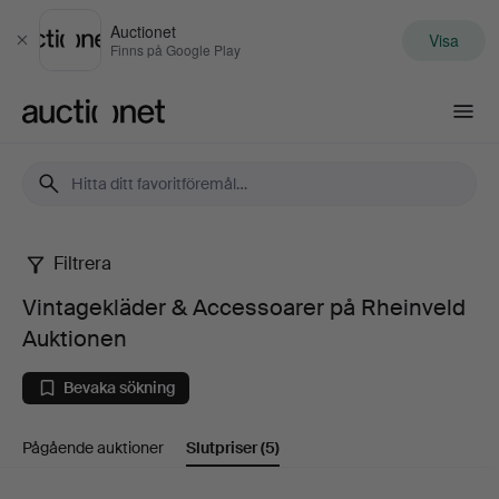
Auctionet
Visa
Stäng
Finns på Google Play
Auctionet.com
Filtrera
Vintagekläder
Vintagekläder & Accessoarer på Rheinveld
&
Auktionen
Accessoarer
Bevaka sökning
på
Pågående auktioner
Slutpriser
(5)
Rheinveld