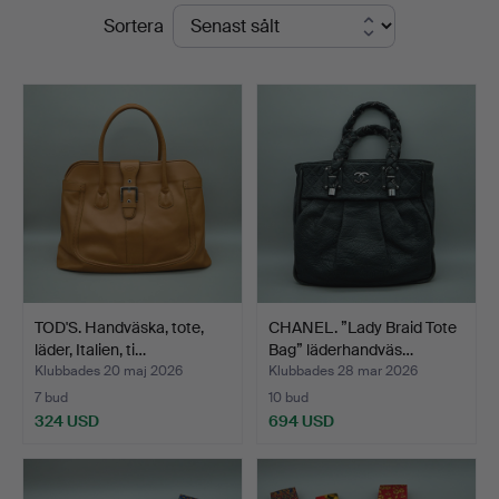
Slutpriser
Sortera
Auktionen
TOD'S. Handväska, tote,
CHANEL. ”Lady Braid Tote
läder, Italien, ti…
Bag” läderhandväs…
Klubbades 20 maj 2026
Klubbades 28 mar 2026
7 bud
10 bud
324 USD
694 USD