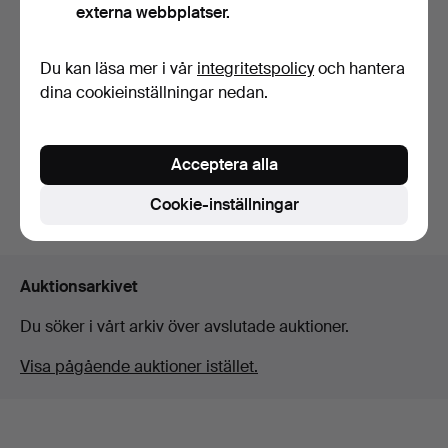
externa webbplatser.
Du kan läsa mer i vår
integritetspolicy
och hantera
HERMÈS. Förpackning
med 6 franska sidensli…
dina cookieinställningar nedan.
Klubbades 30 dec 2025
2 bud
289 USD
Acceptera alla
Cookie-inställningar
Bevaka sökning
Auktionsarkivet
Du söker i vårt arkiv över avslutade auktioner.
Visa pågående auktioner istället.