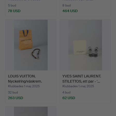
5 bud
8 bud
78 USD
464 USD
LOUIS VUITTON.
YVES SAINT LAURENT.
Nyckelring/väskrem.
STILETTOS, ett par - '…
Klubbades 1 maj 2025
Klubbades 1 maj 2025
32 bud
4 bud
263 USD
62 USD