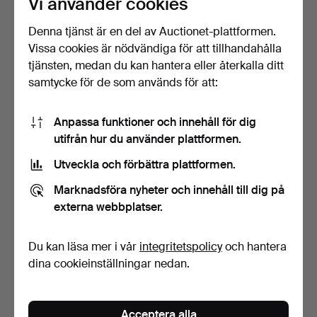
Vi använder cookies
Denna tjänst är en del av Auctionet-plattformen.
Vissa cookies är nödvändiga för att tillhandahålla
tjänsten, medan du kan hantera eller återkalla ditt
samtycke för de som används för att:
Anpassa funktioner och innehåll för dig
BURBERRY. Mörk jacka,
BURBERRY. Mörkblå
utifrån hur du använder plattformen.
fram med dragkedja, …
trenchcoat med krage, st…
Klubbades 16 mar 2026
Klubbades 16 mar 2026
Utveckla och förbättra plattformen.
12 bud
16 bud
176 USD
238 USD
Marknadsföra nyheter och innehåll till dig på
externa webbplatser.
Du kan läsa mer i vår
integritetspolicy
och hantera
dina cookieinställningar nedan.
Acceptera alla