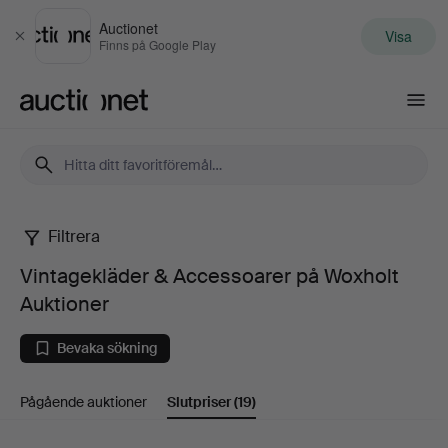
Auctionet
Visa
Stäng
Finns på Google Play
Auctionet.com
Filtrera
Vintagekläder
Vintagekläder & Accessoarer på Woxholt
&
Auktioner
Accessoarer
Bevaka sökning
på
Pågående auktioner
Slutpriser
(19)
Woxholt