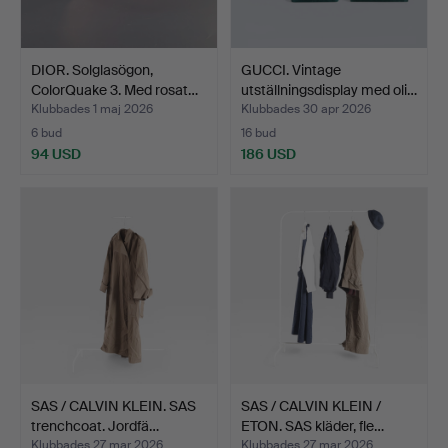
DIOR. Solglasögon,
GUCCI. Vintage
ColorQuake 3. Med rosat…
utställningsdisplay med oli…
Klubbades 1 maj 2026
Klubbades 30 apr 2026
6 bud
16 bud
94 USD
186 USD
SAS / CALVIN KLEIN. SAS
SAS / CALVIN KLEIN /
trenchcoat. Jordfä…
ETON. SAS kläder, fle…
Klubbades 27 mar 2026
Klubbades 27 mar 2026