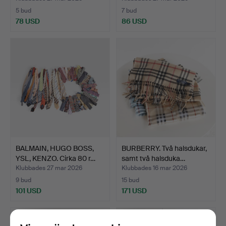
5 bud
7 bud
78 USD
86 USD
BALMAIN, HUGO BOSS,
BURBERRY. Två halsdukar,
YSL, KENZO. Cirka 80 r…
samt två halsduka…
Klubbades 27 mar 2026
Klubbades 16 mar 2026
9 bud
15 bud
101 USD
171 USD