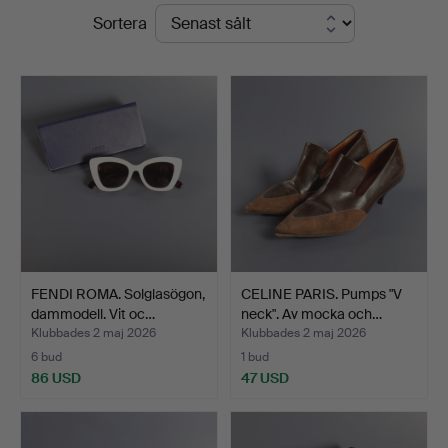
Slutpriser
Sortera
Auktioner
FENDI ROMA. Solglasögon,
CELINE PARIS. Pumps "V
dammodell. Vit oc…
neck". Av mocka och…
Klubbades 2 maj 2026
Klubbades 2 maj 2026
6 bud
1 bud
86 USD
47 USD