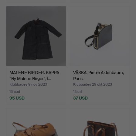
MALENE BIRGER. KAPPA
VÄSKA, Pierre Aidenbaum,
”By Malene Birger”, f…
Paris.
Klubbades 9 nov 2023
Klubbades 29 okt 2023
15 bud
1 bud
95 USD
37 USD