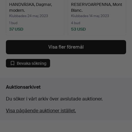
HANDVÄSKA, Dagmar,
RESERVOARPENNA, Mont
modern.
Blanc.
Klubbades 24 maj 2023
Klubbades 14 maj 2023
1 bud
4 bud
37 USD
53 USD
Visa fler föremål
Bevaka sökning
Auktionsarkivet
Du söker i vårt arkiv över avslutade auktioner.
Visa pågående auktioner istället.