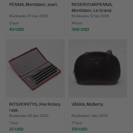
PENNA, Montblanc, svart.
RESERVOARPENNA,
Montblanc. Le Grand.
Klubbades 31 mar 2026
Klubbades 12 feb 2026
2 bud
14 bud
43 USD
368 USD
RITSVERKTYG, Rex Rotary,
VÄSKA, Mulberry.
i ask.
Klubbades 26 dec 2025
Klubbades 1 dec 2025
1 bud
17 bud
37 USD
179 USD