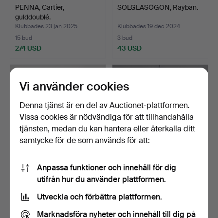
PENNA, Cartier,
SOLGLASÖGON, Rayban.
gulddoublé.
Klubbades 23 jan 2025
Klubbades 19 dec 2024
15 bud
3 bud
274 USD
43 USD
Vi använder cookies
Denna tjänst är en del av Auctionet-plattformen.
Vissa cookies är nödvändiga för att tillhandahålla
tjänsten, medan du kan hantera eller återkalla ditt
samtycke för de som används för att:
Anpassa funktioner och innehåll för dig
DOKUMENTVÄSKA,
KOFTA, Busnel, röd.
utifrån hur du använder plattformen.
Burberry Barrow, in Black
a…
Klubbades 6 okt 2024
Klubbades 30 jul 2024
Utveckla och förbättra plattformen.
14 bud
1 bud
379 USD
37 USD
Marknadsföra nyheter och innehåll till dig på