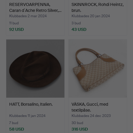
RESERVOARPENNA,
SKINNROCK, Rohdi Heintz,
Caran d´Ache Retro Silver,…
brun.
Klubbades 2 mar 2024
Klubbades 20 jan 2024
11 bud
3 bud
92 USD
43 USD
HATT, Borsalino, Italien.
VÄSKA, Gucci, med
textilpåse.
Klubbades 11 jan 2024
Klubbades 24 dec 2023
7 bud
30 bud
58 USD
316 USD