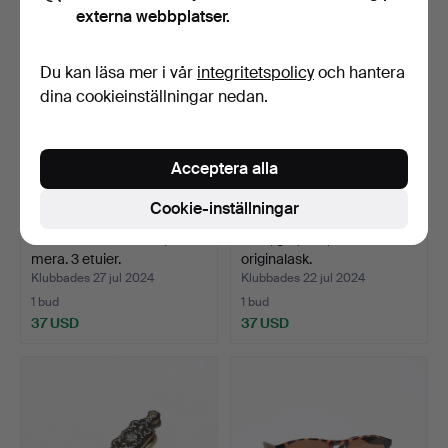
externa webbplatser.
Du kan läsa mer i vår
integritetspolicy
och hantera
dina cookieinställningar nedan.
Acceptera alla
Cookie-inställningar
ARKIITEKTPASSARE, med
Hatt, grå, Lee, du Pont i
mera. 3 etuier.
originalask.
Klubbades 27 jul 2024
Klubbades 22 jul 2024
1 bud
1 bud
37 USD
37 USD