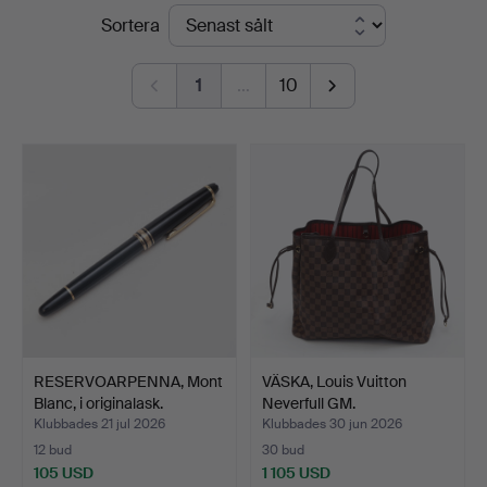
Slutpriser
Sortera
Auktionsverk
1
…
10
RESERVOARPENNA, Mont
VÄSKA, Louis Vuitton
Blanc, i originalask.
Neverfull GM.
Klubbades 21 jul 2026
Klubbades 30 jun 2026
12 bud
30 bud
105 USD
1 105 USD