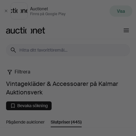
Auctionet
Visa
Stäng
Finns på Google Play
Auctionet.com
Filtrera
Vintagekläder
Vintagekläder & Accessoarer på Kalmar
&
Auktionsverk
Accessoarer
Bevaka sökning
på
Pågående auktioner
Slutpriser
(445)
Kalmar