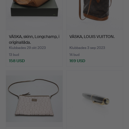
VÄSKA, skinn, Longchamp, i
VÄSKA, LOUIS VUITTON.
originallåda.
Klubbades 29 okt 2023
Klubbades 3 sep 2023
13 bud
14 bud
158 USD
169 USD