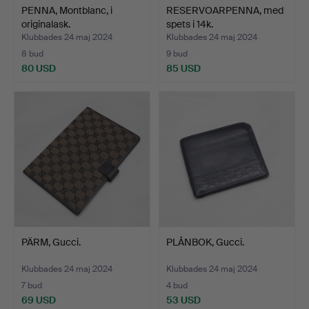
PENNA, Montblanc, i
RESERVOARPENNA, med
originalask.
spets i 14k.
Klubbades 24 maj 2024
Klubbades 24 maj 2024
8 bud
9 bud
80 USD
85 USD
PÄRM, Gucci.
PLÅNBOK, Gucci.
Klubbades 24 maj 2024
Klubbades 24 maj 2024
7 bud
4 bud
69 USD
53 USD