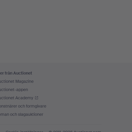
er från Auctionet
uctionet Magazine
uctionet-appen
uctionet Academy
onstnärer och formgivare
eman och slagauktioner