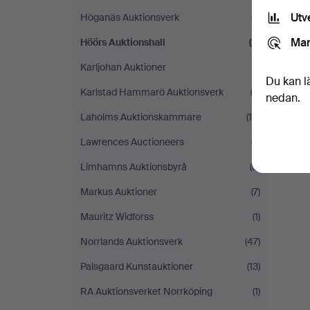
Utv
Höganäs Auktionsverk
(7)
Mar
Höörs Auktionshall
(2)
Karljohan Auktioner
(1)
Du kan l
Karlstad Hammarö Auktionsverk
(3)
nedan.
Laholms Auktionskammare
(10)
Lawrences Auctioneers
(7)
Limhamns Auktionsbyrå
(5)
Markus Auktioner
(7)
Mauritz Widforss
(1)
Norrlands Auktionsverk
(47)
Palsgaard Kunstauktioner
(13)
RA Auktionsverket Norrköping
(1)