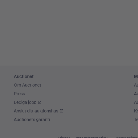
Auctionet
M
Om Auctionet
A
Press
A
Lediga jobb
A
Anslut ditt auktionshus
K
Auctionets garanti
T