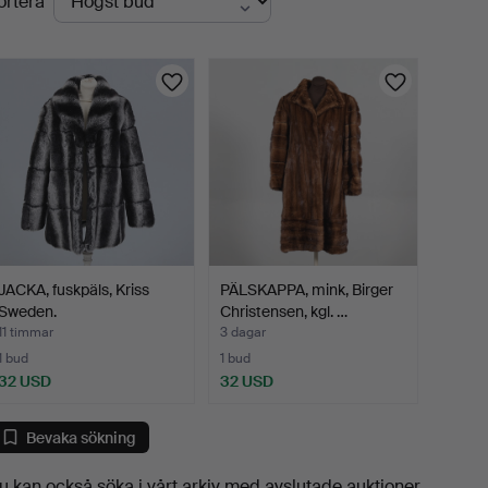
ortera
uktioner
JACKA, fuskpäls, Kriss
PÄLSKAPPA, mink, Birger
Sweden.
Christensen, kgl. …
11 timmar
3 dagar
1 bud
1 bud
32 USD
32 USD
Bevaka sökning
u kan också söka i
vårt arkiv med avslutade auktioner
.