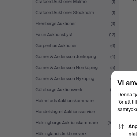
Crafoord Auktioner Malmö
(1)
Crafoord Auktioner Stockholm
(1)
Ekenbergs Auktioner
(3)
Falun Auktionsbyrå
(12)
Garpenhus Auktioner
(6)
Gomér & Andersson Jönköping
(4)
Gomér & Andersson Norrköping
(5)
Gomér & Andersson Nyköping
(4)
Vi an
Göteborgs Auktionsverk
(11)
Denna tj
Halmstads Auktionskammare
(2)
för att t
samtycke
Handelslagret Auktionsservice
(2)
Helsingborgs Auktionskammare
(54)
Anp
pla
Hälsinglands Auktionsverk
(6)