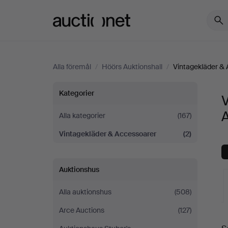
Auctionet.com
Alla föremål
/
Höörs Auktionshall
/
Vintagekläder &
Vintagekläder
Kategorier
&
A
Alla kategorier
(167)
Vintagekläder & Accessoarer
(2)
Accessoarer
på
Auktionshus
Höörs
Alla auktionshus
(508)
Auktionshall
Arce Auctions
(127)