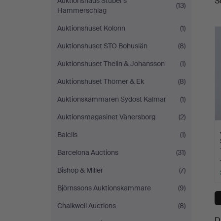
S
Auktionshaus Stuber's
(13)
a
Hammerschlag
Auktionshuset Kolonn
(1)
Auktionshuset STO Bohuslän
(8)
Auktionshuset Thelin & Johansson
(1)
Auktionshuset Thörner & Ek
(8)
Auktionskammaren Sydost Kalmar
(1)
Auktionsmagasinet Vänersborg
(2)
Balclis
(1)
Barcelona Auctions
(31)
Bishop & Miller
(7)
Björnssons Auktionskammare
(9)
Chalkwell Auctions
(8)
D