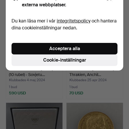
externa webbplatser.
Du kan läsa mer i vår
integritetspolicy
och hantera
dina cookieinställningar nedan.
Acceptera alla
Cookie-inställningar
- CHERVONETS guldmynt
- Autentiskt gammalt mynt
(10 rubel) - Sovjetu…
Thrakien, Anchil…
Klubbades 4 maj 2024
Klubbades 25 apr 2024
1 bud
1 bud
590 USD
70 USD