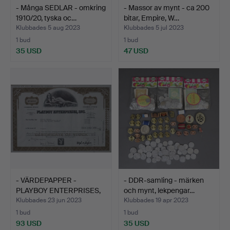
- Många SEDLAR - omkring
- Massor av mynt - ca 200
1910/20, tyska oc…
bitar, Empire, W…
Klubbades 5 aug 2023
Klubbades 5 jul 2023
1 bud
1 bud
35 USD
47 USD
- VÄRDEPAPPER -
- DDR-samling - märken
PLAYBOY ENTERPRISES,
och mynt, lekpengar…
Inc. …
Klubbades 23 jun 2023
Klubbades 19 apr 2023
1 bud
1 bud
93 USD
35 USD