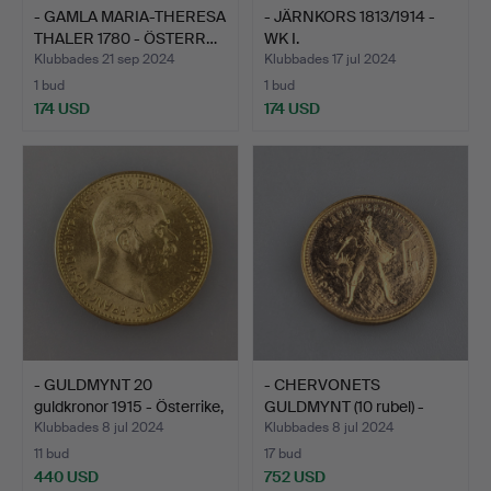
- GAMLA MARIA-THERESA
- JÄRNKORS 1813/1914 -
THALER 1780 - ÖSTERR…
WK I.
Klubbades 21 sep 2024
Klubbades 17 jul 2024
1 bud
1 bud
174 USD
174 USD
- GULDMYNT 20
- CHERVONETS
guldkronor 1915 - Österrike,
GULDMYNT (10 rubel) -
…
Sovjetu…
Klubbades 8 jul 2024
Klubbades 8 jul 2024
11 bud
17 bud
440 USD
752 USD