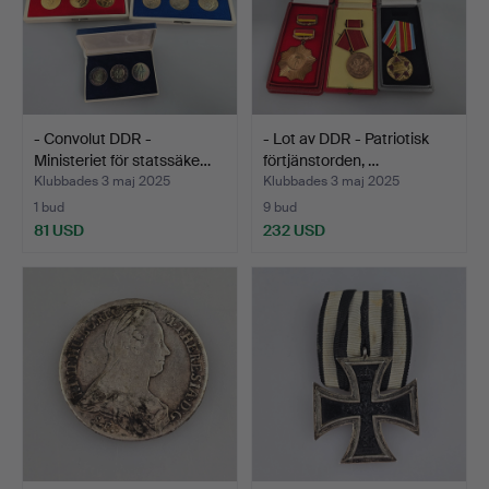
- Convolut DDR -
- Lot av DDR - Patriotisk
Ministeriet för statssäke…
förtjänstorden, …
Klubbades 3 maj 2025
Klubbades 3 maj 2025
1 bud
9 bud
81 USD
232 USD