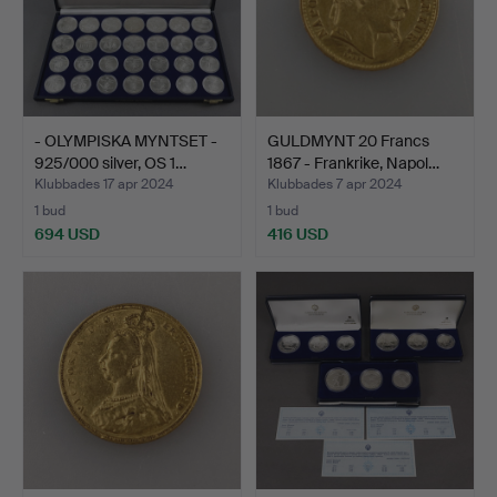
- OLYMPISKA MYNTSET -
GULDMYNT 20 Francs
925/000 silver, OS 1…
1867 - Frankrike, Napol…
Klubbades 17 apr 2024
Klubbades 7 apr 2024
1 bud
1 bud
694 USD
416 USD