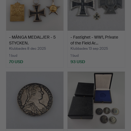
- MÅNGA MEDALJER - 5
- Fastighet - WW1, Private
STYCKEN.
of the Field Ar…
Klubbades 8 dec 2025
Klubbades 13 sep 2025
1 bud
1 bud
70 USD
93 USD