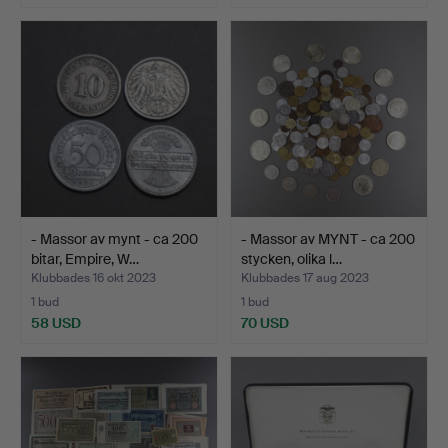
- Massor av mynt - ca 200
- Massor av MYNT - ca 200
bitar, Empire, W…
stycken, olika l…
Klubbades 16 okt 2023
Klubbades 17 aug 2023
1 bud
1 bud
58 USD
70 USD