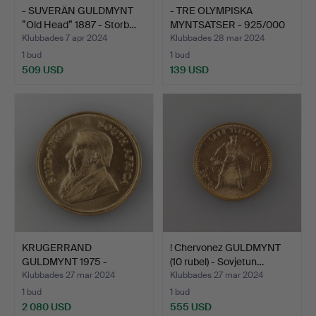
- SUVERÄN GULDMYNT
- TRE OLYMPISKA
”Old Head” 1887 - Storb…
MYNTSATSER - 925/000
silve…
Klubbades 7 apr 2024
Klubbades 28 mar 2024
1 bud
1 bud
509 USD
139 USD
KRUGERRAND
! Chervonez GULDMYNT
GULDMYNT 1975 -
(10 rubel) - Sovjetun…
Sydafrika, Paul…
Klubbades 27 mar 2024
Klubbades 27 mar 2024
1 bud
1 bud
2 080 USD
555 USD