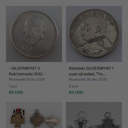
- SILVERMYNT 3
Kinesiskt SILVERMYNT 1
Reichsmarks 1932 -
yuan så kallad. ”Fe…
Weimarre…
Klubbades 15 jan 2026
Klubbades 30 dec 2025
1 bud
3 bud
80 USD
65 USD