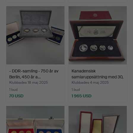
- DDR-samling - 750 år av
Kanadensisk
Berlin, 450 år a…
samlaruppsättning med 30,
75, …
Klubbades 18 maj 2025
Klubbades 4 maj 2025
1 bud
1 bud
70 USD
1 965 USD