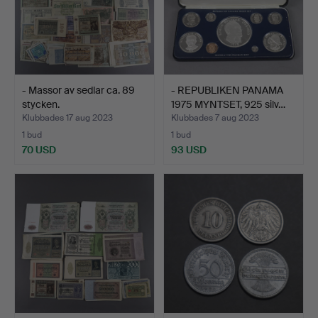
- Massor av sedlar ca. 89
- REPUBLIKEN PANAMA
stycken.
1975 MYNTSET, 925 silv…
Klubbades 17 aug 2023
Klubbades 7 aug 2023
1 bud
1 bud
70 USD
93 USD