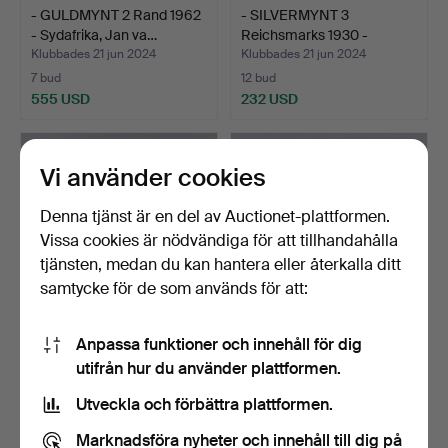
- GULDMYNT 2 Rand 1962
- SILVERMYNT 3
- Sydafrika, Jan va…
Reichsmarks 1930 -
Weimarre…
Klubbades 21 jun 2024
Klubbades 21 jun 2024
7 bud
12 bud
555 USD
232 USD
Vi använder cookies
Denna tjänst är en del av Auctionet-plattformen.
Vissa cookies är nödvändiga för att tillhandahålla
tjänsten, medan du kan hantera eller återkalla ditt
samtycke för de som används för att:
Anpassa funktioner och innehåll för dig
- Massor av
- ULMER GULDEN 1704
utifrån hur du använder plattformen.
MEDALJER/DESIGNER/H
snidad i klippform som…
ERRSMYCKEN …
Klubbades 11 jun 2024
Klubbades 31 maj 2024
Utveckla och förbättra plattformen.
3 bud
1 bud
104 USD
76 USD
Marknadsföra nyheter och innehåll till dig på