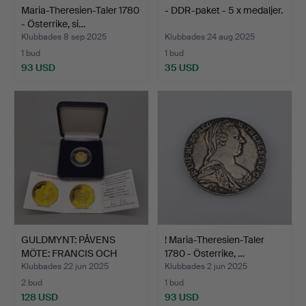
Maria-Theresien-Taler 1780
- DDR-paket - 5 x medaljer.
- Österrike, si…
Klubbades 8 sep 2025
Klubbades 24 aug 2025
1 bud
1 bud
93 USD
35 USD
GULDMYNT: PÅVENS
! Maria-Theresien-Taler
MÖTE: FRANCIS OCH
1780 - Österrike, …
BENEDIC…
Klubbades 22 jun 2025
Klubbades 2 jun 2025
2 bud
1 bud
128 USD
93 USD