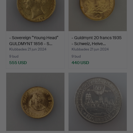
- Sovereign ”Young Head”
- Guldmynt 20 francs 1935
GULDMYNT 1856 - S…
- Schweiz, Helve…
Klubbades 21 jun 2024
Klubbades 21 jun 2024
9 bud
9 bud
555 USD
440 USD