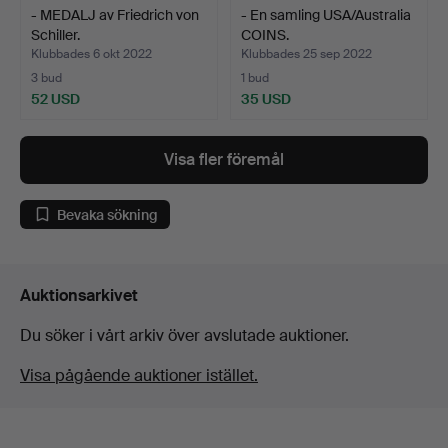
- MEDALJ av Friedrich von
- En samling USA/Australia
Schiller.
COINS.
Klubbades 6 okt 2022
Klubbades 25 sep 2022
3 bud
1 bud
52 USD
35 USD
Visa fler föremål
Bevaka sökning
Auktionsarkivet
Du söker i vårt arkiv över avslutade auktioner.
Visa pågående auktioner istället.