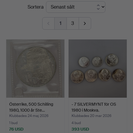
Slutpriser
Sortera
Auktionshaus
Blank
1
3
Österrike, 500 Schilling
- 7 SILVERMYNT för OS
1980, 1000 år Ste…
1980 i Moskva.
Klubbades 24 maj 2026
Klubbades 20 mar 2026
1 bud
4 bud
76 USD
393 USD