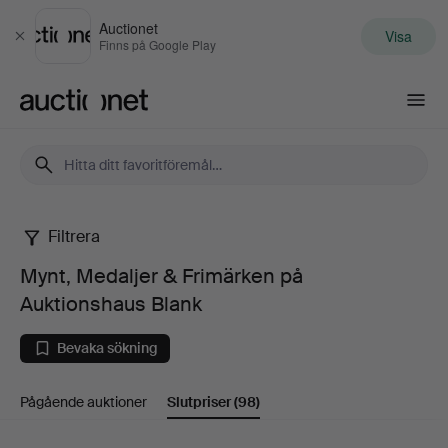
Auctionet
Visa
Stäng
Finns på Google Play
Auctionet.com
Filtrera
Mynt,
Mynt, Medaljer & Frimärken på
Medaljer
Auktionshaus Blank
&
Bevaka sökning
Frimärken
Pågående auktioner
Slutpriser
(98)
på