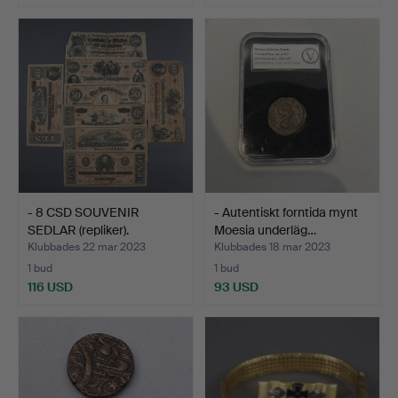
- 8 CSD SOUVENIR
- Autentiskt forntida mynt
SEDLAR (repliker).
Moesia underläg…
Klubbades 22 mar 2023
Klubbades 18 mar 2023
1 bud
1 bud
116 USD
93 USD