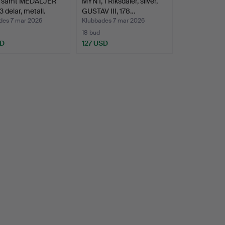
 samt MEDALJER
MYNT, 1 Riksdaler, silver,
3 delar, metall.
GUSTAV III, 178…
des 7 mar 2026
Klubbades 7 mar 2026
18 bud
SD
127 USD