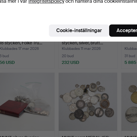
äsa mer i vår
integritetspolicy
och hantera dina cookieinställn
Cookie-inställningar
Accepter
PARTI BRONSMEDALJER,
MYNT samt MEDALJ 26
MYNT s
18 stycken, Folke Tru…
stycken, silver, brutt…
Klubbades 17 mar 2026
Klubbades 11 mar 2026
Klubba
6 bud
20 bud
31 bud
56 USD
232 USD
5 885