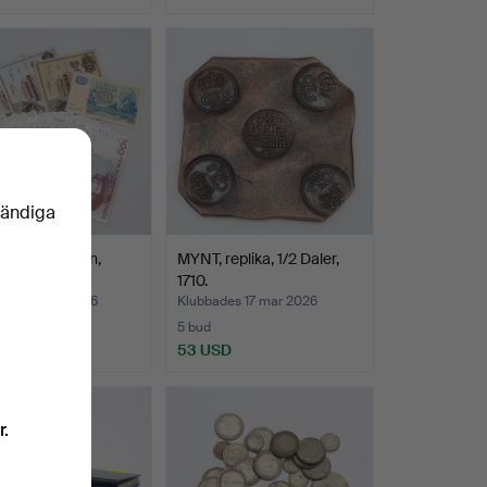
vändiga
R, 20 stycken,
MYNT, replika, 1/2 Daler,
a.
1710.
des 18 mar 2026
Klubbades 17 mar 2026
5 bud
SD
53 USD
r.