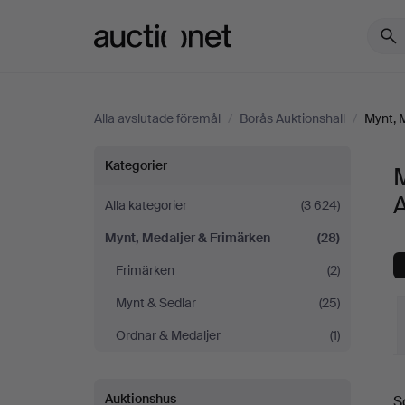
Auctionet.com
Alla avslutade föremål
/
Borås Auktionshall
/
Mynt, 
Mynt,
Kategorier
M
A
Medaljer
Alla kategorier
(3 624)
Mynt, Medaljer & Frimärken
(28)
&
Frimärken
(2)
Frimärken
Mynt & Sedlar
(25)
på
Ordnar & Medaljer
(1)
Borås
S
Auktionshus
S