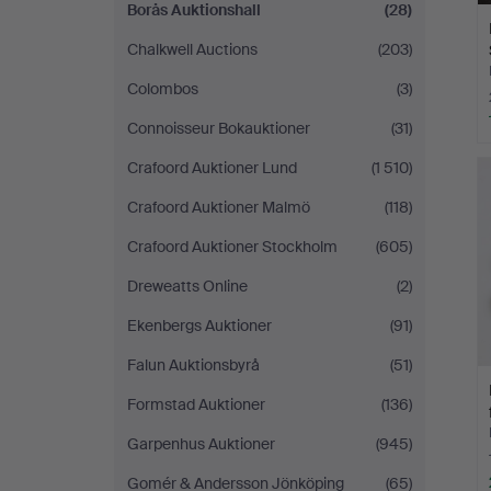
Borås Auktionshall
(28)
Chalkwell Auctions
(203)
Colombos
(3)
Connoisseur Bokauktioner
(31)
Crafoord Auktioner Lund
(1 510)
Crafoord Auktioner Malmö
(118)
Crafoord Auktioner Stockholm
(605)
Dreweatts Online
(2)
Ekenbergs Auktioner
(91)
Falun Auktionsbyrå
(51)
Formstad Auktioner
(136)
Garpenhus Auktioner
(945)
Gomér & Andersson Jönköping
(65)