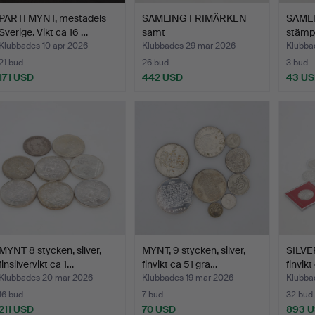
PARTI MYNT, mestadels
SAMLING FRIMÄRKEN
SAML
Sverige. Vikt ca 16 …
samt
stämp
RABATTFRIMÄRKEN, 2 …
Klubbades 10 apr 2026
Klubbades 29 mar 2026
Klubba
21 bud
26 bud
3 bud
171 USD
442 USD
43 U
MYNT 8 stycken, silver,
MYNT, 9 stycken, silver,
SILVE
finsilvervikt ca 1…
finvikt ca 51 gra…
finvik
Klubbades 20 mar 2026
Klubbades 19 mar 2026
Klubba
16 bud
7 bud
32 bud
211 USD
70 USD
893 