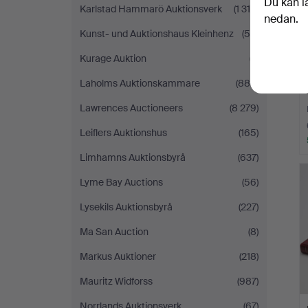
Du kan l
Karlstad Hammarö Auktionsverk
(1 318)
nedan.
Kunst- und Auktionshaus Kleinhenz
(55)
Kurage Auktion
(7)
Laholms Auktionskammare
(880)
Lawrences Auctioneers
(8 279)
Leiflers Auktionshus
(165)
Limhamns Auktionsbyrå
(637)
Lyme Bay Auctions
(56)
Lysekils Auktionsbyrå
(227)
Ma San Auction
(8)
Markus Auktioner
(218)
Mauritz Widforss
(987)
Norrlands Auktionsverk
(67)