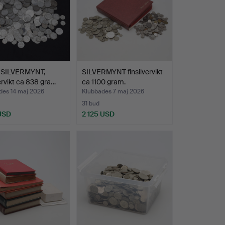
 SILVERMYNT,
SILVERMYNT finsilvervikt
vervikt ca 838 gra…
ca 1100 gram.
des 14 maj 2026
Klubbades 7 maj 2026
31 bud
 USD
2 125 USD