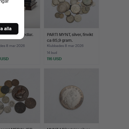
ingar
a alla
ilver samt sedlar.
PARTI MYNT, silver, finvikt
ca 85,9 gram.
des 8 mar 2026
Klubbades 8 mar 2026
14 bud
 USD
116 USD