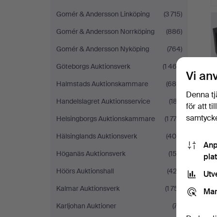
Gomér & Andersson Linköping
(3 715)
Gomér & Andersson Norrköping
(886)
Gomér & Andersson Nyköping
(764)
Göteborgs Auktionsverk
(1 463)
Vi an
Halmstads Auktionskammare
(684)
Denna tj
Handelslagret Auktionsservice
(187)
för att t
samtycke
Helsingborgs Auktionskammare
(1 772)
Hälsinglands Auktionsverk
(400)
Anp
Höganäs Auktionsverk
(153)
pla
Höörs Auktionshall
(422)
Utv
Kalmar Auktionsverk
(1 751)
Mar
Karljohan Auktioner
(77)