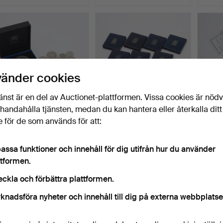
vänder cookies
änst är en del av Auctionet-plattformen. Vissa cookies är nöd
illhandahålla tjänsten, medan du kan hantera eller återkalla ditt
SILVERMYNT, stycken,
MYNT, 9 stycken, silver,
SEDLA
 för de som används för att:
finsilvervikt ca 163,…
finvikt ca 225 gr…
svensk
Klubbades 18 mar 2026
Klubbades 18 mar 2026
Klubba
assa funktioner och innehåll för dig utifrån hur du använder
23 bud
23 bud
36 bud
ttformen.
316 USD
359 USD
421 U
eckla och förbättra plattformen.
knadsföra nyheter och innehåll till dig på externa webbplatse