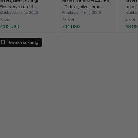
MYNT, silver, Sverige.
MYNT samt MEDALJER,
MYNT
Finsilvervikt ca 14…
42 delar, silver, brut…
m.m. 1
Klubbades 7 mar 2026
Klubbades 7 mar 2026
Klubba
16 bud
36 bud
4 bud
2 312 USD
704 USD
48 U
Bevaka sökning