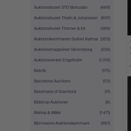
Auktionshuset STO Bohuslän
(469)
Auktionshuset Thelin & Johansson
(907)
Auktionshuset Thörner & Ek
(389)
Auktionskammaren Sydost Kalmar
(350)
Auktionsmagasinet Vänersborg
(239)
Auktionsverket Engelholm
(1 010)
Balclis
(175)
Barcelona Auctions
(121)
Batemans of Stamford
(17)
Bidstrup Auktioner
(6)
Bishop & Miller
(1 471)
Björnssons Auktionskammare
(967)