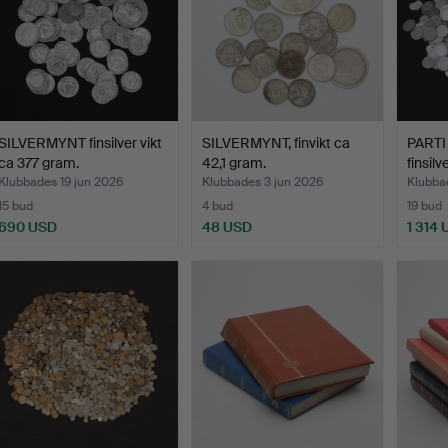
SILVERMYNT finsilver vikt
SILVERMYNT, finvikt ca
PARTI
ca 377 gram.
42,1 gram.
finsil
Klubbades 19 jun 2026
Klubbades 3 jun 2026
Klubba
15 bud
4 bud
19 bud
690 USD
48 USD
1 314