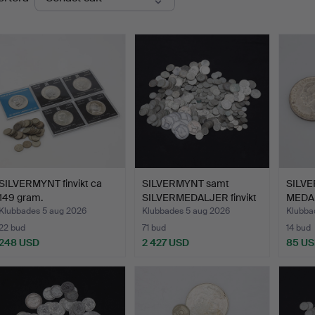
SILVERMYNT finvikt ca
SILVERMYNT samt
SILVE
149 gram.
SILVERMEDALJER finvikt
MEDAL
ca …
Klubbades 5 aug 2026
Klubbades 5 aug 2026
Klubba
22 bud
71 bud
14 bud
248 USD
2 427 USD
85 U