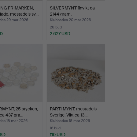
ING FRIMÄRKEN,
SILVERMYNT finvikt ca
lade, mestadels sv…
2144 gram.
des 29 mar 2026
Klubbades 20 mar 2026
28 bud
SD
2 627 USD
RMYNT, 25 stycken,
PARTI MYNT, mestadels
t ca 437 gra…
Sverige. Vikt ca 13,…
des 18 mar 2026
Klubbades 18 mar 2026
16 bud
USD
110 USD