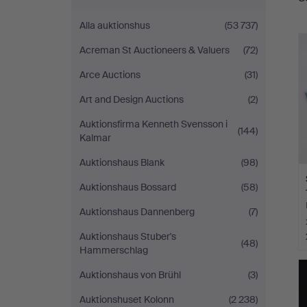
Auktionshall
Alla auktionshus
(53 737)
Acreman St Auctioneers & Valuers
(72)
Arce Auctions
(31)
Art and Design Auctions
(2)
Auktionsfirma Kenneth Svensson i
(144)
Kalmar
Auktionshaus Blank
(98)
Auktionshaus Bossard
(58)
Auktionshaus Dannenberg
(7)
Auktionshaus Stuber's
(48)
Hammerschlag
Auktionshaus von Brühl
(3)
Auktionshuset Kolonn
(2 238)