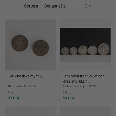
Slutpriser
Sortera
Woxholt
Auktioner
Två kinesiska mynt (2).
Fem mynt från Sovjet och
Ryssland, bl.a. 1…
Klubbades 9 jul 2026
Klubbades 30 jun 2026
1 bud
3 bud
47 USD
55 USD