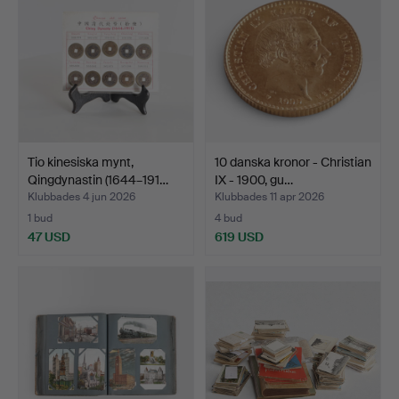
Tio kinesiska mynt,
10 danska kronor - Christian
Qingdynastin (1644–191…
IX - 1900, gu…
Klubbades 4 jun 2026
Klubbades 11 apr 2026
1 bud
4 bud
47 USD
619 USD