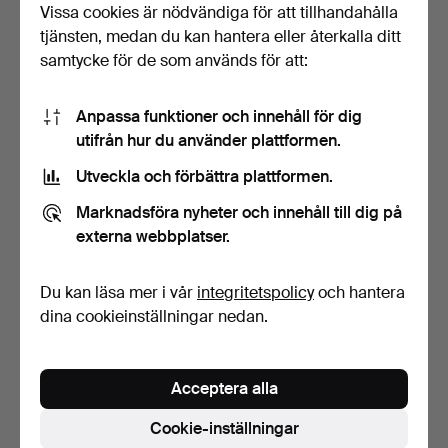
Vissa cookies är nödvändiga för att tillhandahålla
1 bud
17 bud
tjänsten, medan du kan hantera eller återkalla ditt
47 USD
221 USD
samtycke för de som används för att:
Anpassa funktioner och innehåll för dig
utifrån hur du använder plattformen.
Utveckla och förbättra plattformen.
Marknadsföra nyheter och innehåll till dig på
externa webbplatser.
Du kan läsa mer i vår
integritetspolicy
och hantera
Danmarks samling i tre
Tre sedlar från Grönland. 5,
volymer, inklusive …
10, 50, krono…
dina cookieinställningar nedan.
Klubbades 2 dec 2025
Klubbades 8 nov 2025
3 bud
3 bud
124 USD
55 USD
Acceptera alla
Cookie-inställningar