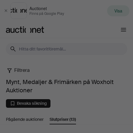
Auctionet
Visa
Stäng
Finns på Google Play
Auctionet.com
Filtrera
Mynt,
Mynt, Medaljer & Frimärken på Woxholt
Medaljer
Auktioner
&
Bevaka sökning
Frimärken
Pågående auktioner
Slutpriser
(13)
på