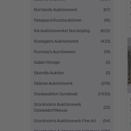
Norrlands Auktionsverk
(67)
Palsgaard Kunstauktioner
(16)
RA Auktionsverket Norrköping
(625)
Roslagens Auktionsverk
(423)
Rumsey’s Auctioneers
(19)
Sajab Vintage
(2)
Skandia Auktion
(3)
Skånes Auktionsverk
(278)
Stadsauktion Sundsvall
(1 630)
Stockholms Auktionsverk
(22)
Düsseldorf/Neuss
Stockholms Auktionsverk Fine Art
(54)