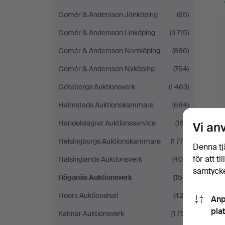
Gomér & Andersson Jönköping
(65)
Gomér & Andersson Linköping
(3 715)
Gomér & Andersson Norrköping
(886)
Gomér & Andersson Nyköping
(764)
Göteborgs Auktionsverk
(1 463)
Halmstads Auktionskammare
(684)
Handelslagret Auktionsservice
(187)
Vi an
Helsingborgs Auktionskammare
(1 772)
Denna tj
för att t
Hälsinglands Auktionsverk
(400)
samtycke
Höganäs Auktionsverk
(153)
Höörs Auktionshall
(422)
Anp
pla
Kalmar Auktionsverk
(1 751)