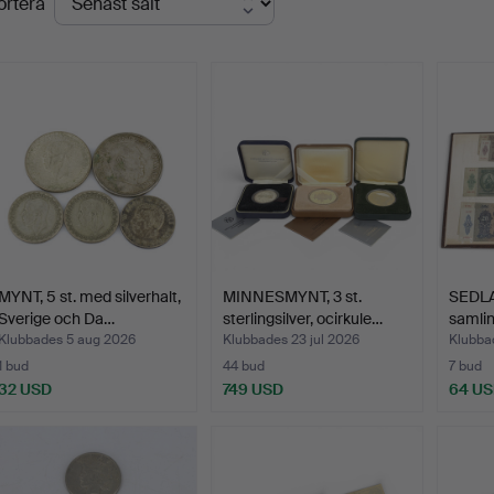
ortera
MYNT, 5 st. med silverhalt,
MINNESMYNT, 3 st.
SEDL
Sverige och Da…
sterlingsilver, ocirkule…
samli
Klubbades 5 aug 2026
Klubbades 23 jul 2026
Klubbad
1 bud
44 bud
7 bud
32 USD
749 USD
64 U