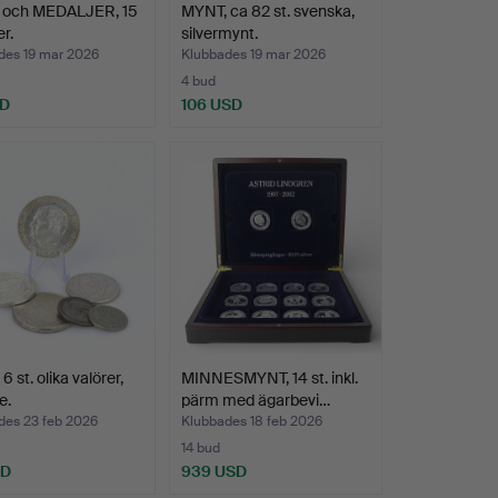
och MEDALJER, 15
MYNT, ca 82 st. svenska,
er.
silvermynt.
des 19 mar 2026
Klubbades 19 mar 2026
4 bud
SD
106 USD
 st. olika valörer,
MINNESMYNT, 14 st. inkl.
e.
pärm med ägarbevi…
des 23 feb 2026
Klubbades 18 feb 2026
14 bud
SD
939 USD