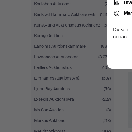
Utv
Karljohan Auktioner
(77)
Mar
Karlstad Hammarö Auktionsverk
(1 318)
Kunst- und Auktionshaus Kleinhenz
(55)
Du kan l
Kurage Auktion
(7)
nedan.
Laholms Auktionskammare
(880)
Lawrences Auctioneers
(8 279)
Leiflers Auktionshus
(165)
Limhamns Auktionsbyrå
(637)
Lyme Bay Auctions
(56)
Lysekils Auktionsbyrå
(227)
Ma San Auction
(8)
Markus Auktioner
(218)
Mauritz Widforss
(987)