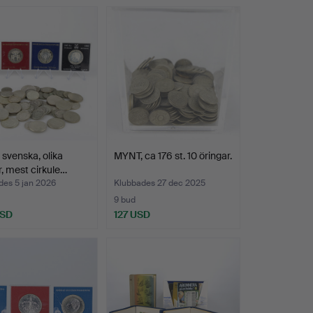
svenska, olika
MYNT, ca 176 st. 10 öringar.
r, mest cirkule…
des 5 jan 2026
Klubbades 27 dec 2025
9 bud
USD
127 USD