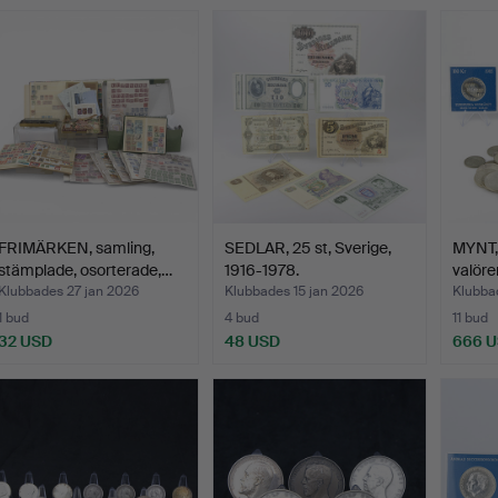
FRIMÄRKEN, samling,
SEDLAR, 25 st, Sverige,
MYNT, 
stämplade, osorterade,…
1916-1978.
valöre
Klubbades 27 jan 2026
Klubbades 15 jan 2026
Klubba
1 bud
4 bud
11 bud
32 USD
48 USD
666 