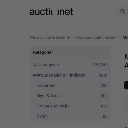
Auctionet.com
Alla avslutade föremål
/
Höganäs Auktionsverk
/
My
Mynt,
Kategorier
Medaljer
Alla kategorier
(28 380)
Mynt, Medaljer & Frimärken
(153)
&
Frimärken
(20)
Frimärken
Mynt & Sedlar
(92)
på
Ordnar & Medaljer
(32)
Övrigt
(9)
Höganäs
S