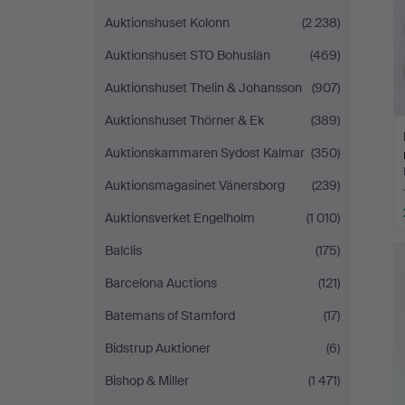
Auktionshuset Kolonn
(2 238)
Auktionshuset STO Bohuslän
(469)
Auktionshuset Thelin & Johansson
(907)
Auktionshuset Thörner & Ek
(389)
Auktionskammaren Sydost Kalmar
(350)
Auktionsmagasinet Vänersborg
(239)
Auktionsverket Engelholm
(1 010)
Balclis
(175)
Barcelona Auctions
(121)
Batemans of Stamford
(17)
Bidstrup Auktioner
(6)
Bishop & Miller
(1 471)