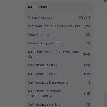
S
Auktionsverk
Auktionshus
Alla auktionshus
(53 737)
Acreman St Auctioneers & Valuers
(72)
Arce Auctions
(31)
Art and Design Auctions
(2)
Auktionsfirma Kenneth Svensson i
(144)
Kalmar
Auktionshaus Blank
(98)
Auktionshaus Bossard
(58)
Auktionshaus Dannenberg
(7)
Auktionshaus Stuber's
(48)
Hammerschlag
Auktionshaus von Brühl
(3)