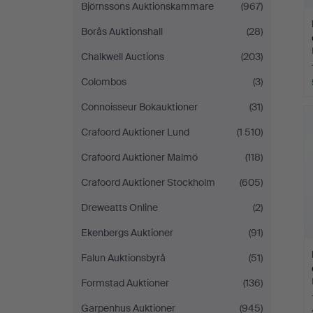
Björnssons Auktionskammare
(967)
Borås Auktionshall
(28)
Chalkwell Auctions
(203)
Colombos
(3)
Connoisseur Bokauktioner
(31)
Crafoord Auktioner Lund
(1 510)
Crafoord Auktioner Malmö
(118)
Crafoord Auktioner Stockholm
(605)
Dreweatts Online
(2)
Ekenbergs Auktioner
(91)
Falun Auktionsbyrå
(51)
Formstad Auktioner
(136)
Garpenhus Auktioner
(945)