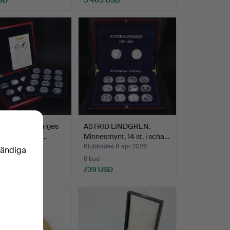
SMYNT, Sveriges
ASTRID LINDGREN.
er, 24 st. ster…
Minnesmynt, 14 st. i scha…
des 8 apr 2026
Klubbades 8 apr 2026
vändiga
6 bud
 USD
739 USD