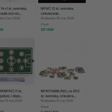
14+1 st. svenska,
MYNT, 12 st. svenska,
erade och en…
cirkulerade.
des 3 jun 2026
Klubbades 20 maj 2026
2 bud
SD
127 USD
RMYNT, 11 st,
MYNTSAMLING, ca 852
gsilver, i displ…
st. svenska, cirkulera…
des 15 maj 2026
Klubbades 12 maj 2026
4 bud
SD
5 483 USD