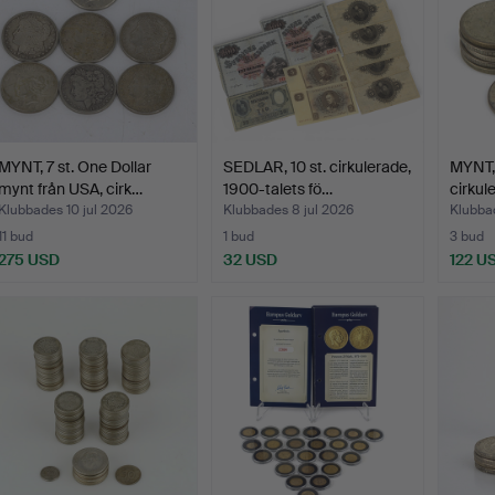
MYNT, 7 st. One Dollar
SEDLAR, 10 st. cirkulerade,
MYNT, 
mynt från USA, cirk…
1900-talets fö…
cirkul
Klubbades 10 jul 2026
Klubbades 8 jul 2026
Klubbad
11 bud
1 bud
3 bud
275 USD
32 USD
122 U