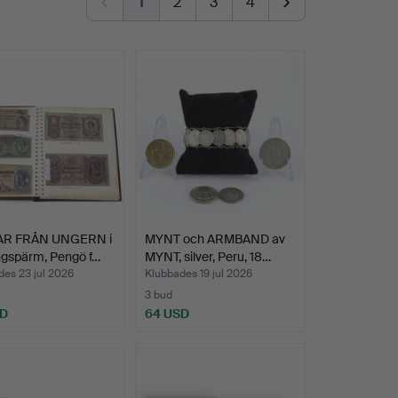
1
2
3
4
AR FRÅN UNGERN i
MYNT och ARMBAND av
ngspärm, Pengö f…
MYNT, silver, Peru, 18…
es 23 jul 2026
Klubbades 19 jul 2026
3 bud
SD
64 USD