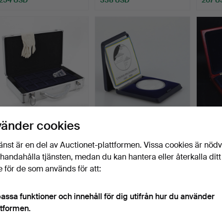
MYNTVÄSKA, 3 brickor
MYNT, sterlingsilver,
MINNE
vänder cookies
med 15 fack vardera, …
Unionsupplösningen m…
regent
Klubbades 6 maj 2026
Klubbades 9 apr 2026
Klubba
änst är en del av Auctionet-plattformen. Vissa cookies är nöd
1 bud
3 bud
9 bud
illhandahålla tjänsten, medan du kan hantera eller återkalla ditt
32 USD
43 USD
1 108
 för de som används för att:
assa funktioner och innehåll för dig utifrån hur du använder
ttformen.