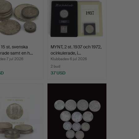
15 st. svenska
MYNT, 2 st. 1937 och 1972,
erade samt en h…
ocirkulerade, i…
es 7 jul 2026
Klubbades 6 jul 2026
2 bud
SD
37 USD