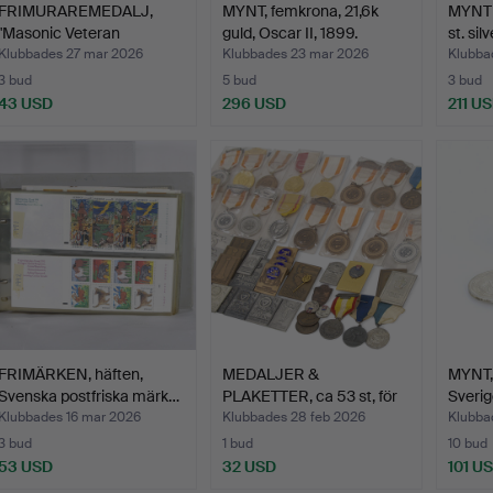
FRIMURAREMEDALJ,
MYNT, femkrona, 21,6k
MYNT 
"Masonic Veteran
guld, Oscar II, 1899.
st. silv
Associat…
Klubbades 27 mar 2026
Klubbades 23 mar 2026
Klubba
3 bud
5 bud
3 bud
43 USD
296 USD
211 U
FRIMÄRKEN, häften,
MEDALJER &
MYNT, 6
Svenska postfriska märk…
PLAKETTER, ca 53 st, för
Sverig
bowlin…
Klubbades 16 mar 2026
Klubbades 28 feb 2026
Klubba
3 bud
1 bud
10 bud
53 USD
32 USD
101 U