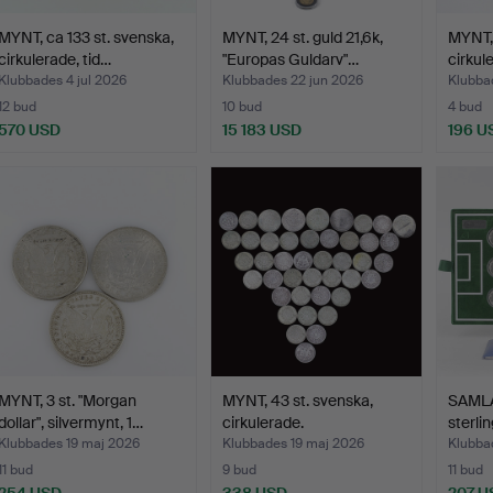
MYNT, ca 133 st. svenska,
MYNT, 24 st. guld 21,6k,
MYNT, 
cirkulerade, tid…
"Europas Guldarv"…
cirkul
Klubbades 4 jul 2026
Klubbades 22 jun 2026
Klubba
12 bud
10 bud
4 bud
570 USD
15 183 USD
196 U
MYNT, 3 st. "Morgan
MYNT, 43 st. svenska,
SAMLA
dollar", silvermynt, 1…
cirkulerade.
sterlin
Klubbades 19 maj 2026
Klubbades 19 maj 2026
Klubba
11 bud
9 bud
11 bud
254 USD
338 USD
207 U