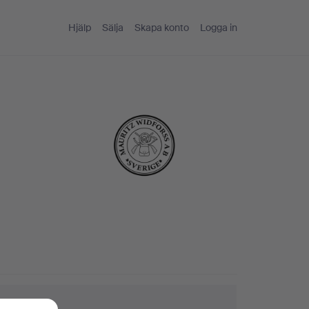
Hjälp
Sälja
Skapa konto
Logga in
ktips