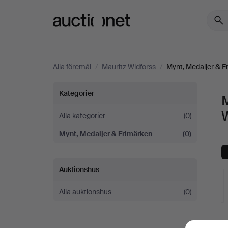
Auctionet.com
Alla föremål
/
Mauritz Widforss
/
Mynt, Medaljer & F
Mynt,
Kategorier
M
Medaljer
Alla kategorier
(0)
Mynt, Medaljer & Frimärken
(0)
&
Frimärken
Auktionshus
på
Alla auktionshus
(0)
Mauritz
V