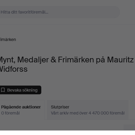
rimärken
ynt, Medaljer & Frimärken på Mauritz
Widforss
Bevaka sökning
Pågående auktioner
Slutpriser
0 föremål
Vårt arkiv med över 4 470 000 föremål
Pågående
i har tyvärr inga föremål som matchar din sökning.
Sö