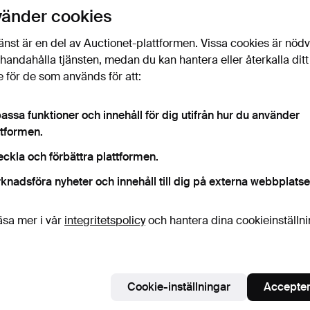
uktioner
vänder cookies
licka
“Bevaka sökning”
ovan så får du ett mail så
ort det kommer in.
änst är en del av Auctionet-plattformen. Vissa cookies är nöd
illhandahålla tjänsten, medan du kan hantera eller återkalla ditt
 för de som används för att:
 som matchar din sökning
assa funktioner och innehåll för dig utifrån hur du använder
ttformen.
eckla och förbättra plattformen.
knadsföra nyheter och innehåll till dig på externa webbplatse
äsa mer i vår
integritetspolicy
och hantera dina cookieinställn
Cookie-inställningar
Accepter
ilver 999,
Mynt 4 st., finsilver 999, 2 oz, 5
Mynt, 10 st., fi