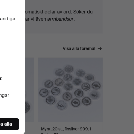
Vi söker automatiskt delar av ord. Söker du
vändiga
på
band
hittar vi även
arm
band
sur
.
Visa alla föremål
r.
ingar
a alla
nsilver 999,
Mynt, 20 st., finsilver 999, 1