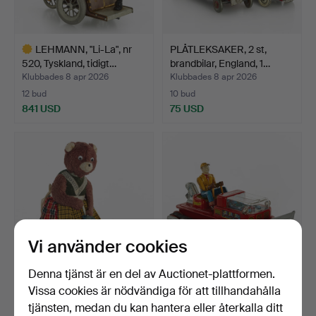
LEHMANN, "Li-La", nr
PLÅTLEKSAKER, 2 st,
520, Tyskland, tidigt…
brandbilar, England, 1…
Klubbades 8 apr 2026
Klubbades 8 apr 2026
12 bud
10 bud
841 USD
75 USD
Utvalt
föremål
Vi använder cookies
Denna tjänst är en del av Auctionet-plattformen.
CRAGSTAN, "The Busy
NOMURA TOY LTD, "Magic
Vissa cookies är nödvändiga för att tillhandahålla
Housekeeper", batteri,…
Action Bulldozer", …
tjänsten, medan du kan hantera eller återkalla ditt
Klubbades 8 apr 2026
Klubbades 8 apr 2026