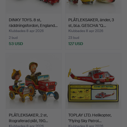
DINKY TOYS. 8 st,
PLÅTLEKSAKER, änder, 3
räddningsfordon, England…
st, bl.a. GESCHA "Q…
Klubbades 8 apr 2026
Klubbades 8 apr 2026
2 bud
23 bud
53 USD
127 USD
PLÅTLEKSAKER, 2 st,
TOPLAY LTD. Helikopter,
litograferad plåt, 190…
"Flying Sky Patrol…
Klubbades 8 apr 2026
Klubbades 8 apr 2026