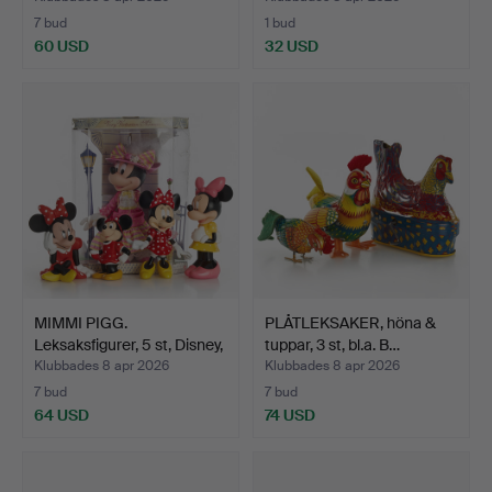
7 bud
1 bud
60 USD
32 USD
MIMMI PIGG.
PLÅTLEKSAKER, höna &
Leksaksfigurer, 5 st, Disney,
tuppar, 3 st, bl.a. B…
…
Klubbades 8 apr 2026
Klubbades 8 apr 2026
7 bud
7 bud
64 USD
74 USD