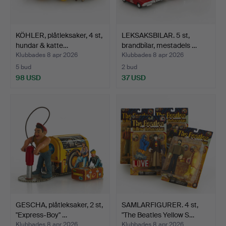
KÖHLER, plåtleksaker, 4 st,
LEKSAKSBILAR. 5 st,
hundar & katte…
brandbilar, mestadels …
Klubbades 8 apr 2026
Klubbades 8 apr 2026
5 bud
2 bud
98 USD
37 USD
GESCHA, plåtleksaker, 2 st,
SAMLARFIGURER. 4 st,
"Express-Boy" …
"The Beatles Yellow S…
Klubbades 8 apr 2026
Klubbades 8 apr 2026