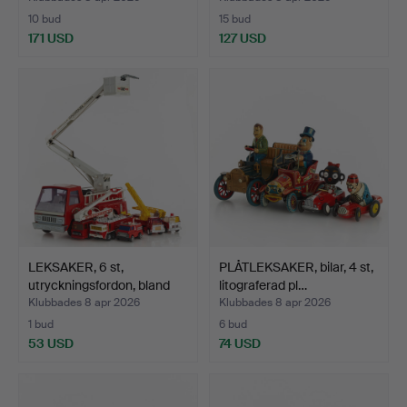
10 bud
15 bud
171 USD
127 USD
LEKSAKER, 6 st,
PLÅTLEKSAKER, bilar, 4 st,
utryckningsfordon, bland
litograferad pl…
a…
Klubbades 8 apr 2026
Klubbades 8 apr 2026
1 bud
6 bud
53 USD
74 USD