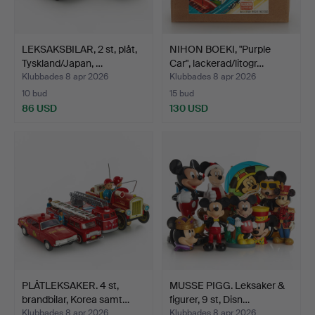
LEKSAKSBILAR, 2 st, plåt,
NIHON BOEKI, "Purple
Tyskland/Japan, …
Car", lackerad/litogr…
Klubbades 8 apr 2026
Klubbades 8 apr 2026
10 bud
15 bud
86 USD
130 USD
PLÅTLEKSAKER. 4 st,
MUSSE PIGG. Leksaker &
brandbilar, Korea samt…
figurer, 9 st, Disn…
Klubbades 8 apr 2026
Klubbades 8 apr 2026