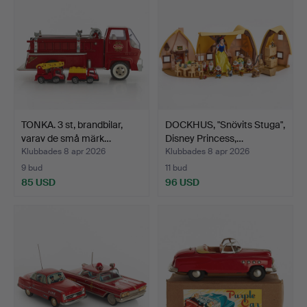
TONKA. 3 st, brandbilar,
DOCKHUS, "Snövits Stuga",
varav de små märk…
Disney Princess,…
Klubbades 8 apr 2026
Klubbades 8 apr 2026
9 bud
11 bud
85 USD
96 USD