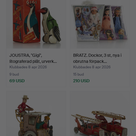
JOUSTRA, "Gigi",
BRATZ. Dockor, 3 st, nya i
litograferad plåt, urverk…
obrutna förpack…
Klubbades 8 apr 2026
Klubbades 8 apr 2026
9 bud
15 bud
69 USD
210 USD