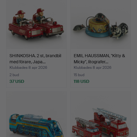
SHINKOSHA. 2 st, brandbil
EMIL HAUSSMAN, "Kitty &
med förare, Japa…
Micky", litografer…
Klubbades 8 apr 2026
Klubbades 8 apr 2026
2 bud
15 bud
37 USD
118 USD