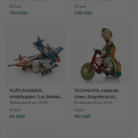
30 bud
25 bud
750 USD
578 USD
PLÅTLEKSAKER,
TECHNOFIX, cyklande
stridsflygplan, 3 st, Bandai…
clown, litograferad pl…
Klubbades 8 apr 2026
Klubbades 8 apr 2026
10 bud
9 bud
85 USD
187 USD