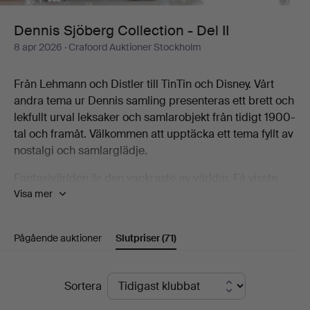
II
Dennis Sjöberg Collection - Del II
8 apr 2026
· Crafoord Auktioner Stockholm
Från Lehmann och Distler till TinTin och Disney. Vårt
andra tema ur Dennis samling presenteras ett brett och
lekfullt urval leksaker och samlarobjekt från tidigt 1900-
tal och framåt. Välkommen att upptäcka ett tema fyllt av
nostalgi och samlarglädje.
Fantasivärlden är den vackraste av världar. Få visste
Visa mer
det bättre än mannen bakom en av Sveriges mest
mångfacetterade samlingar leksaker. Samlingen
omfattar tusentals föremål, från mekaniska plåtleksaker
Pågående auktioner
Slutpriser
(71)
och Disneyfigurer till Elastolinsoldater,
flygplansmodeller, brandbilar, dockor, nallebjörnar och
betydligt mer än så. Till Crafoord Auktioner Stockholms
Slutpriser
Sortera
stora glädje kan vi nu låta dig själv förtrollas av den.