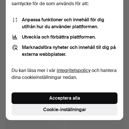
samtycke för de som används för att:
10 bud
5 bud
74 USD
53 USD
Anpassa funktioner och innehåll för dig
utifrån hur du använder plattformen.
Utveckla och förbättra plattformen.
Marknadsföra nyheter och innehåll till dig på
externa webbplatser.
Du kan läsa mer i vår
integritetspolicy
och hantera
dina cookieinställningar nedan.
CORGI TOYS. Brandbilar, 5
ALPS, "Rodeo Cowboy
st, England, bla…
Rope Spinner", litogra…
Klubbades 8 apr 2026
Klubbades 8 apr 2026
Acceptera alla
1 bud
16 bud
32 USD
98 USD
Cookie-inställningar