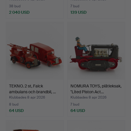
38 bud
7 bud
2 040 USD
139 USD
Utvalt
föremål
TEKNO. 2 st, Falck
NOMURA TOYS, plåtleksak,
ambulans och brandbil, …
"Lited Piston Act…
Klubbades 8 apr 2026
Klubbades 8 apr 2026
8 bud
7 bud
64 USD
64 USD