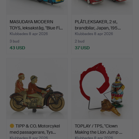
MASUDAYA MODERN
PLÅTLEKSAKER, 2 st,
TOYS, leksakståg, "Blue Fi…
brandbilar, Japan, 195…
Klubbades 8 apr 2026
Klubbades 8 apr 2026
3 bud
2 bud
43 USD
37 USD
TIPP & CO. Motorcykel
TOPLAY / TPS, "Clown
med passagerare, Tys…
Making the Lion Jump …
Klubbades 8 apr 2026
Klubbades 8 apr 2026