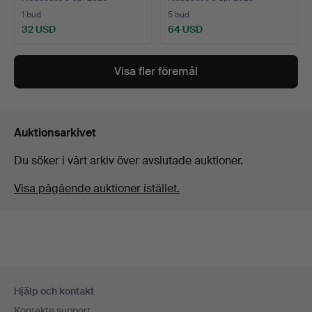
1 bud
5 bud
32 USD
64 USD
Visa fler föremål
Auktionsarkivet
Du söker i vårt arkiv över avslutade auktioner.
Visa pågående auktioner istället.
Sidfotsnavigation
Hjälp och kontakt
Kontakta support