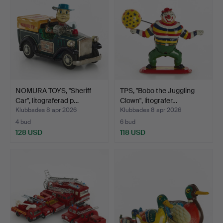
NOMURA TOYS, "Sheriff
TPS, "Bobo the Juggling
Car", litograferad p…
Clown", litografer…
Klubbades 8 apr 2026
Klubbades 8 apr 2026
4 bud
6 bud
128 USD
118 USD