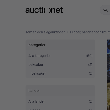
Auctionet.com
Teman och slagauktioner
/
Flipper, banditer och lite ro
Flipper,
Kategorier
banditer
Alla kategorier
(59)
Leksaker
(2)
och
Leksaker
(2)
lite
rock’n’roll
Länder
Alla länder
(2)