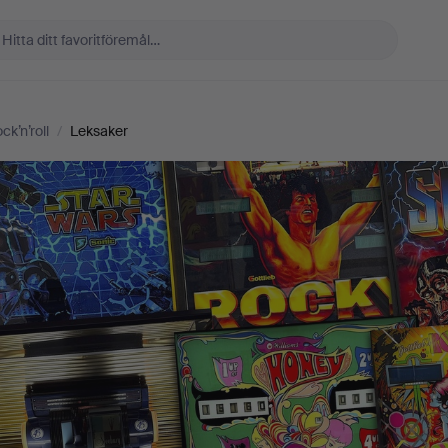
ck’n’roll
/
Leksaker