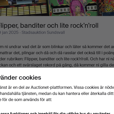
lipper, banditer och lite rock’n’roll
0 jan 2025
· Stadsauktion Sundsvall
m ni undrar vad det är som blinkar och låter så kommer det a
mattrar det, plingar och då och då rasslar det också till i po
yder rubriken: Flipper, banditer och lite rock’n’roll. Och har ni
ickan och ett svårslaget rekord på gång, då kommer ni gilla det
är bjuds ni på tre decennier av flipperspel, inklusive några rik
vänder cookies
ars från 1987 och det fem år äldre knockoutiga Rocky. Kanske s
odis här också från 50-talet. För finsmakarna alltså. Och trött
isa mer
änst är en del av Auctionet-plattformen. Vissa cookies är nöd
judväg i jukeboxen, spela en mekanisk match fotboll eller ge
illhandahålla tjänsten, medan du kan hantera eller återkalla ditt
adiobilar kompletterar alltihop. Bara för den där riktigt äkta kän
 för de som används för att:
älkomna till Stadsauktion Sundsvall!
Pågående auktioner
Slutpriser
Se föremål du kan bjuda på
2 föremål
assa funktioner och innehåll för dig utifrån hur du använder