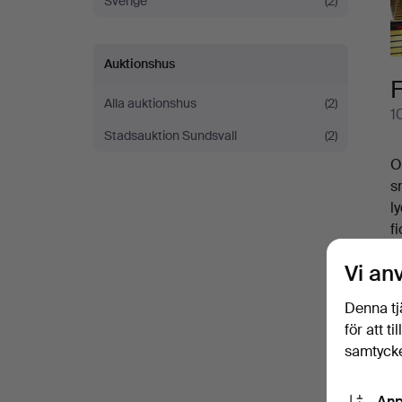
Sverige
(2)
Auktionshus
F
Alla auktionshus
(2)
1
Stadsauktion Sundsvall
(2)
O
s
l
f
H
Vi an
W
g
V
Denna tj
l
för att t
r
samtycke
V
Anp