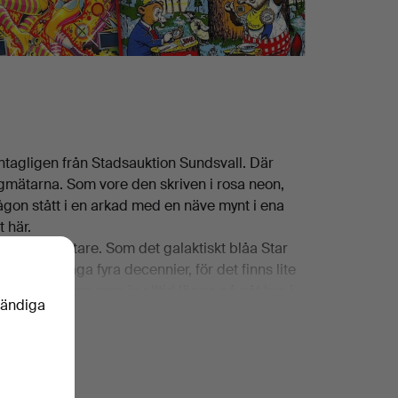
ntagligen från Stadsauktion Sundsvall. Där
ängmätarna. Som vore den skriven i rosa neon,
 någon stått i en arkad med en näve mynt i ena
 här.
tiga tungviktare. Som det galaktiskt blåa Star
ka man säga fyra decennier, för det finns lite
nar man så kan man ju alltid lägga på nåt bra i
vändiga
 de där enarmade banditerna en omgång. Ett par
slan alltså.