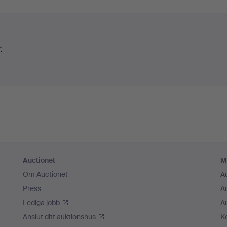
.
Auctionet
M
Om Auctionet
A
Press
A
Lediga jobb
A
Anslut ditt auktionshus
K