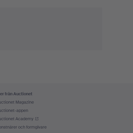
er från Auctionet
uctionet Magazine
uctionet-appen
uctionet Academy
onstnärer och formgivare