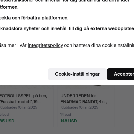
ttformen.
lutpriser
ortera
eckla och förbättra plattformen.
knadsföra nyheter och innehåll till dig på externa webbplatse
äsa mer i vår
integritetspolicy
och hantera dina cookieinställn
Cookie-inställningar
Accepter
FOTBOLLSSPEL, på ben,
UNDERREDEN för
"Fussball-match", 19…
ENARMAD BANDIT, 4 st,
1900-…
Klubbades 10 jan 2025
Klubbades 10 jan 2025
5 bud
14 bud
85 USD
148 USD