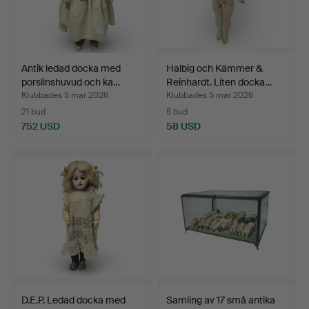
Antik ledad docka med
Halbig och Kämmer &
porslinshuvud och ka…
Reinhardt. Liten docka…
Klubbades 5 mar 2026
Klubbades 5 mar 2026
21 bud
5 bud
752 USD
58 USD
D.E.P. Ledad docka med
Samling av 17 små antika