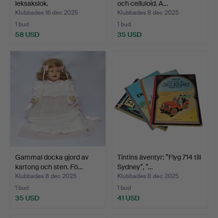
leksakslok.
och celluloid. A…
Klubbades 16 dec 2025
Klubbades 8 dec 2025
1 bud
1 bud
58 USD
35 USD
Gammal docka gjord av
Tintins äventyr: ”Flyg 714 till
kartong och sten. Fö…
Sydney”, ”…
Klubbades 8 dec 2025
Klubbades 8 dec 2025
1 bud
1 bud
35 USD
41 USD