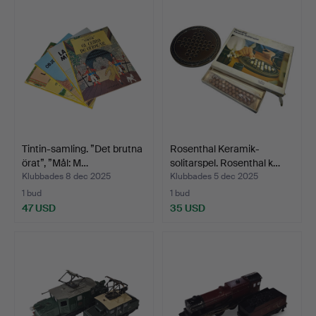
Tintin-samling. ”Det brutna
Rosenthal Keramik-
örat”, ”Mål: M…
solitarspel. Rosenthal k…
Klubbades 8 dec 2025
Klubbades 5 dec 2025
1 bud
1 bud
47 USD
35 USD