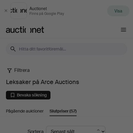
Auctionet
Visa
Stäng
Finns på Google Play
Auctionet.com
Filtrera
Leksaker
Leksaker på Arce Auctions
på
Bevaka sökning
Arce
Pågående auktioner
Slutpriser
(57)
Auctions
Slutpriser
Sortera