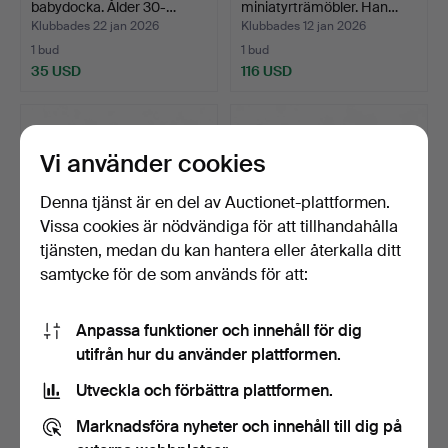
babydocka. Ålder 30-…
miniatyrträmöbler. Han…
Klubbades 22 jan 2026
Klubbades 12 jan 2026
1 bud
1 bud
35 USD
116 USD
Vi använder cookies
Denna tjänst är en del av Auctionet-plattformen.
Vissa cookies är nödvändiga för att tillhandahålla
tjänsten, medan du kan hantera eller återkalla ditt
samtycke för de som används för att:
Ånglokomotivmodell.
PAYA. Modell av en
Anpassa funktioner och innehåll för dig
ångmotor med en kolvagn.
utifrån hur du använder plattformen.
Klubbades 6 jan 2026
Klubbades 6 jan 2026
2 bud
3 bud
Utveckla och förbättra plattformen.
58 USD
58 USD
Marknadsföra nyheter och innehåll till dig på