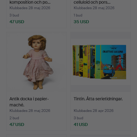
komposition och po…
celluloid och pors…
Klubbades 28 maj 2026
Klubbades 28 maj 2026
3 bud
1 bud
47 USD
35 USD
Antik docka i papier-
Tintin. Åtta serietidningar.
maché.
Klubbades 28 maj 2026
Klubbades 28 apr 2026
2 bud
3 bud
47 USD
41 USD