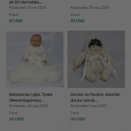
de 92 olympiska…
Klubbades 12 nov 2025
Klubbades 29 sep 2025
9 bud
3 bud
81 USD
70 USD
Babydocka i gips. Tyska
Dockor av Pauline. Asiatisk
tillverkningsindus…
docka i porsli…
Klubbades 28 sep 2025
Klubbades 9 sep 2025
1 bud
1 bud
35 USD
35 USD