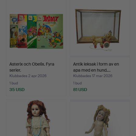
Asterix och Obelix. Fyra
Antik leksak i form av en
serier.
apa med en hund.…
Klubbades 2 apr 2026
Klubbades 17 mar 2026
1 bud
1 bud
35 USD
81 USD