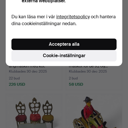
externa webbplatser.
Du kan läsa mer i vår
integritetspolicy
och hantera
dina cookieinställningar nedan.
Acceptera alla
Cookie-inställningar
MANAMO. Gammal
COBI. COBI. Officiell
ångmaskin med kol.
maskot för de 92 oly…
Klubbades 30 dec 2025
Klubbades 30 dec 2025
22 bud
2 bud
226 USD
58 USD