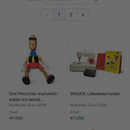
1
2
Stor Pinocchio-marionett i
SINGER. Leksakssymaskin.
snidat och bemå…
Klubbades 23 jun 2026
Klubbades 15 jun 2026
1 bud
3 bud
47 USD
47 USD