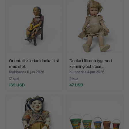
Orientalisk ledad docka i trä
Docka i filt och tyg med
med stol.
klänning och rose…
Klubbades 11 jun 2026
Klubbades 4 jun 2026
17 bud
2 bud
139 USD
47 USD