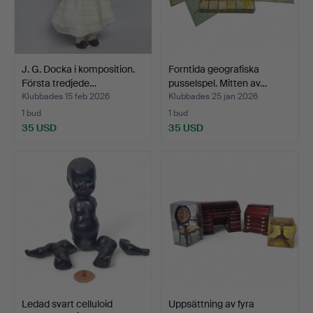
J. G. Docka i komposition.
Forntida geografiska
Första tredjede…
pusselspel. Mitten av…
Klubbades 15 feb 2026
Klubbades 25 jan 2026
1 bud
1 bud
35 USD
35 USD
Ledad svart celluloid
Uppsättning av fyra