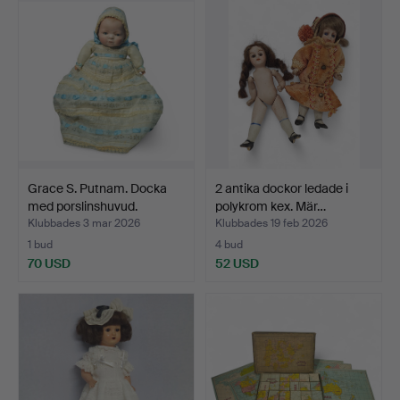
Grace S. Putnam. Docka
2 antika dockor ledade i
med porslinshuvud.
polykrom kex. Mär…
Klubbades 3 mar 2026
Klubbades 19 feb 2026
1 bud
4 bud
70 USD
52 USD