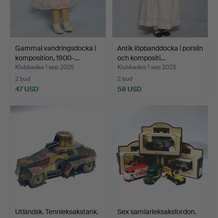
Gammal vandringsdocka i
Antik löpbanddocka i porslin
komposition, 1900-…
och kompositi…
Klubbades 1 sep 2025
Klubbades 1 sep 2025
2 bud
2 bud
47 USD
58 USD
Utländsk. Tennleksakstank.
Sex samlarleksaksfordon.