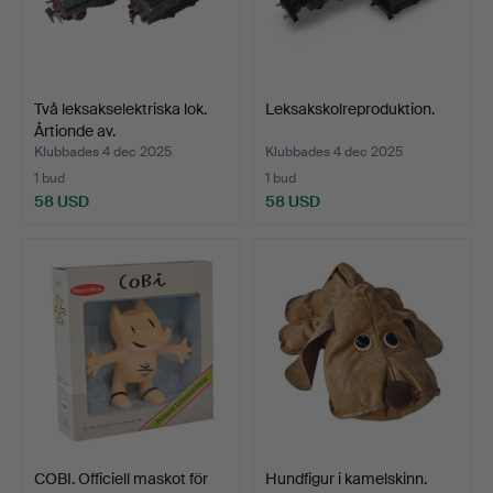
Två leksakselektriska lok.
Leksakskolreproduktion.
Årtionde av.
Klubbades 4 dec 2025
Klubbades 4 dec 2025
1 bud
1 bud
58 USD
58 USD
COBI. Officiell maskot för
Hundfigur i kamelskinn.