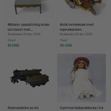
Miniatyr uppsättning stolar
Antik tennleksak med
och bord i met…
repmekanism.
Klubbades 29 dec 2025
Klubbades 29 dec 2025
3 bud
1 bud
81 USD
35 USD
Reproduktion av ett
Gammal löpbanddocka i trä