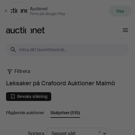
Auctionet
Visa
Stäng
Finns på Google Play
Auctionet.com
Filtrera
Leksaker
Leksaker på Crafoord Auktioner Malmö
på
Bevaka sökning
Crafoord
Pågående auktioner
Slutpriser
(515)
Auktioner
Malmö
Slutpriser
Sortera