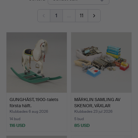
1
…
11
GUNGHÄST, 1900-talets
MÄRKLIN SAMLING AV
första hälft.
SKENOR, VÄXLAR
STOPPBLO…
Klubbades 6 aug 2026
Klubbades 23 jul 2026
14 bud
5 bud
116 USD
85 USD