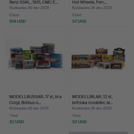
Benz SSKL, 1931, CMC E…
Hot Wheels, Ferr…
Klubbades 30 dec 2025
Klubbades 28 dec 2025
6 bud
2 bud
158 USD
37 USD
MODELLBUSSAR, 17 st, bl a
MODELLBILAR, 12 st,
Corgi, Britbus o…
brittiska modeller, bl…
Klubbades 26 dec 2025
Klubbades 26 dec 2025
1 bud
1 bud
32 USD
32 USD