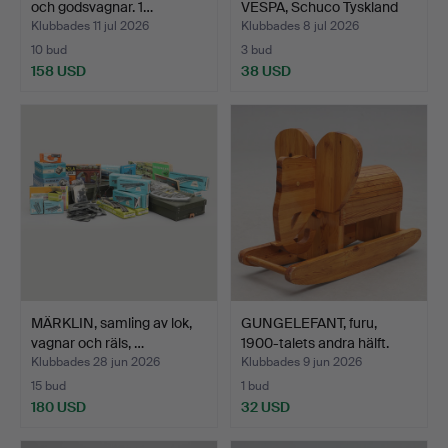
och godsvagnar. 1…
VESPA, Schuco Tyskland
U…
Klubbades 11 jul 2026
Klubbades 8 jul 2026
10 bud
3 bud
158 USD
38 USD
MÄRKLIN, samling av lok,
GUNGELEFANT, furu,
vagnar och räls, …
1900-talets andra hälft.
Klubbades 28 jun 2026
Klubbades 9 jun 2026
15 bud
1 bud
180 USD
32 USD