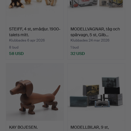
STEIFF, 4 st, smådjur. 1900-
MODELLVAGNAR, tåg och
talets mitt.
spårvagn, 5 st, Gilb…
Klubbades 6 apr 2026
Klubbades 24 mar 2026
8 bud
1 bud
58 USD
32 USD
KAY BOJESEN.
MODELLBILAR, 9 st,