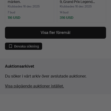
märken.
9, Grand Prix Legend…
Klubbades 16 dec 2025
Klubbades 16 dec 2025
7 bud
14 bud
116 USD
316 USD
Visa fler föremål
Bevaka sökning
Auktionsarkivet
Du söker i vårt arkiv över avslutade auktioner.
Visa pågående auktioner istället.