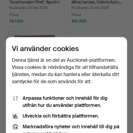
"Gravhunden Pind", figurin i
Minichamps, Oxford Auto…
…
Klubbades 26 feb 2026
Klubbades 13 feb 2026
11 bud
9 bud
79 USD
116 USD
Vi använder cookies
Denna tjänst är en del av Auctionet-plattformen.
Vissa cookies är nödvändiga för att tillhandahålla
tjänsten, medan du kan hantera eller återkalla ditt
samtycke för de som används för att:
MODELLFLYGPLAN, 2 st,
MODELLFLYGPLAN, 13 st,
Anpassa funktioner och innehåll för dig
WW2, The Aviation Ar…
bl a Corgi och Herp…
utifrån hur du använder plattformen.
Klubbades 10 feb 2026
Klubbades 10 feb 2026
24 bud
8 bud
Utveckla och förbättra plattformen.
363 USD
90 USD
Marknadsföra nyheter och innehåll till dig på