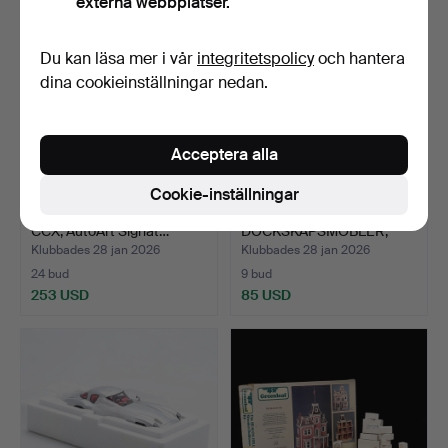
externa webbplatser.
Du kan läsa mer i vår
integritetspolicy
och hantera
dina cookieinställningar nedan.
Acceptera alla
Cookie-inställningar
MODELLBIL, Koeningsegg
SAMLING
CCX, AutoArt Signat…
DOCKSKÅPSMÖBLER,
mestadels Lundby/…
Klubbades 28 jan 2026
Klubbades 28 jan 2026
24 bud
9 bud
253 USD
85 USD