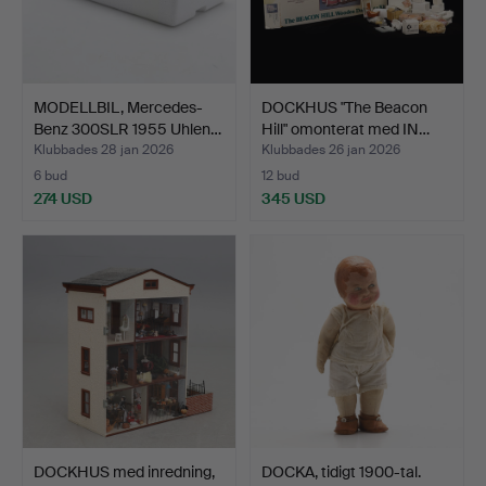
MODELLBIL, Mercedes-
DOCKHUS "The Beacon
Benz 300SLR 1955 Uhlen…
Hill" omonterat med IN…
Klubbades 28 jan 2026
Klubbades 26 jan 2026
6 bud
12 bud
274 USD
345 USD
DOCKHUS med inredning,
DOCKA, tidigt 1900-tal.