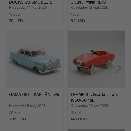
DOCKSKÅPSMÖBLER.
Claus", Tyskland, 19…
Mestadels Lundby.…
Klubbades 14 maj 2026
Klubbades 12 maj 2026
10 bud
1 bud
75 USD
32 USD
GAMA OPEL KAPITÄN, plåt.
TRAMPBIL, Giordani Italy,
1950/60-tal.
Klubbades 5 maj 2026
Klubbades 27 apr 2026
20 bud
16 bud
205 USD
148 USD