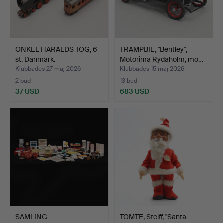
ONKEL HARALDS TOG, 6
TRAMPBIL, "Bentley",
st, Danmark.
Motorima Rydaholm, mo…
Klubbades 27 maj 2026
Klubbades 15 maj 2026
2 bud
13 bud
37 USD
683 USD
SAMLING
TOMTE, Steiff, "Santa