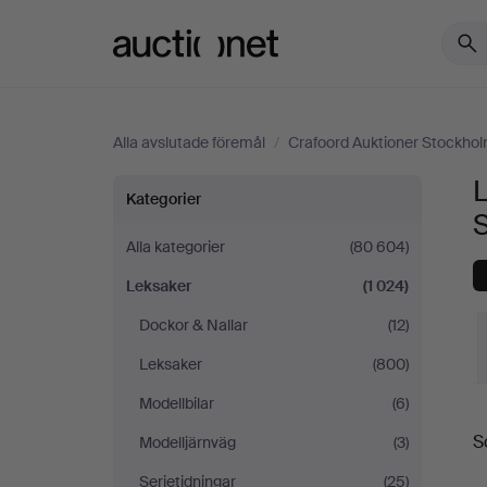
Auctionet.com
Alla avslutade föremål
/
Crafoord Auktioner Stockho
L
Leksaker
Kategorier
på
Alla kategorier
(80 604)
Leksaker
(1 024)
Crafoord
Dockor & Nallar
(12)
Auktioner
Leksaker
(800)
Stockholm
Modellbilar
(6)
S
S
Modelljärnväg
(3)
Serietidningar
(25)