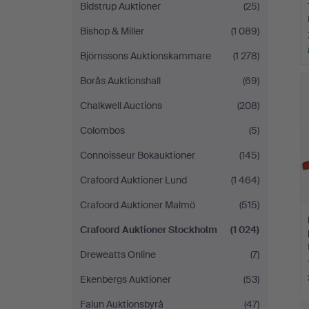
Bidstrup Auktioner
(25)
Bishop & Miller
(1 089)
Björnssons Auktionskammare
(1 278)
Ut
Borås Auktionshall
(69)
f
Chalkwell Auctions
(208)
Colombos
(5)
Connoisseur Bokauktioner
(145)
Crafoord Auktioner Lund
(1 464)
Crafoord Auktioner Malmö
(515)
Crafoord Auktioner Stockholm
(1 024)
Dreweatts Online
(7)
Ekenbergs Auktioner
(53)
Falun Auktionsbyrå
(47)