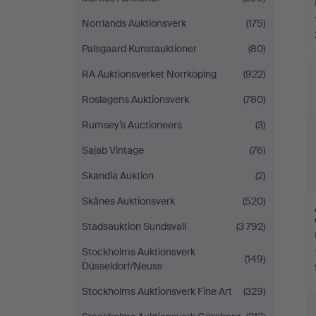
Norrlands Auktionsverk
(175)
Palsgaard Kunstauktioner
(80)
RA Auktionsverket Norrköping
(922)
Roslagens Auktionsverk
(780)
Rumsey’s Auctioneers
(3)
Sajab Vintage
(76)
Skandia Auktion
(2)
Skånes Auktionsverk
(520)
Stadsauktion Sundsvall
(3 792)
Stockholms Auktionsverk
(149)
Düsseldorf/Neuss
Stockholms Auktionsverk Fine Art
(329)