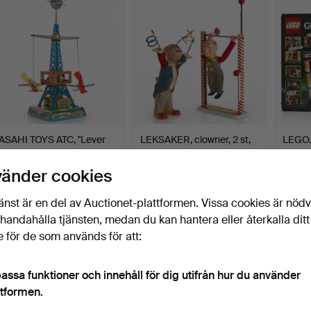
ASAHI TOYS ATC, "Lever
LEKSAKER, clowner, 2 st,
LEGO. 
Action Plane Tower"…
litograferad plåt…
byggsa
Klubbades 20 apr 2026
Klubbades 20 apr 2026
Klubba
vänder cookies
8 bud
2 bud
14 bud
96 USD
37 USD
370 U
änst är en del av Auctionet-plattformen. Vissa cookies är nöd
illhandahålla tjänsten, medan du kan hantera eller återkalla ditt
 för de som används för att:
assa funktioner och innehåll för dig utifrån hur du använder
ttformen.