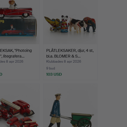
EKSAK, "Photoing
PLÅTLEKSAKER, djur, 4 st,
", litegrafera…
bl.a. BLOMER & S…
des 8 apr 2026
Klubbades 8 apr 2026
9 bud
D
103 USD