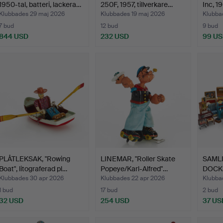
1950-tal, batteri, lackera…
250F, 1957, tillverkare…
Inc, 19
Klubbades 29 maj 2026
Klubbades 19 maj 2026
Klubba
7 bud
12 bud
9 bud
844 USD
232 USD
99 U
valt
öremål
PLÅTLEKSAK, "Rowing
LINEMAR, "Roller Skate
SAML
Boat", litograferad pl…
Popeye/Karl-Alfred"…
DOCK
främst
Klubbades 30 apr 2026
Klubbades 22 apr 2026
Klubba
1 bud
17 bud
2 bud
32 USD
254 USD
37 US