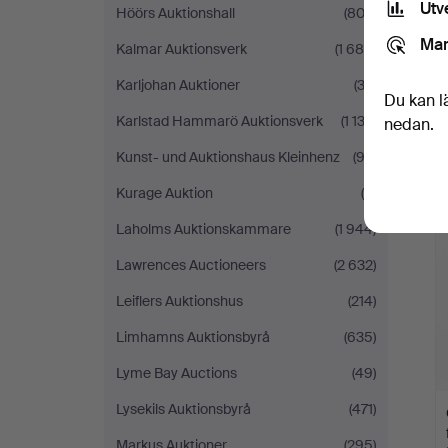
Utv
Höörs Auktionshall
(802)
Mar
Kalmar Auktionsverk
(1 680)
Karljohan Auktioner
(32)
Du kan l
Karlstad Hammarö Auktionsverk
(1 133)
nedan.
Kunst- und Auktionshaus Kleinhenz
(92)
Kurage Auktion
(5)
Laholms Auktionskammare
(1 944)
Lawrences Auctioneers
(2 632)
Leiflers Auktionshus
(214)
Limhamns Auktionsbyrå
(635)
Lyme Bay Auctions
(49)
Lysekils Auktionsbyrå
(471)
Markus Auktioner
(295)