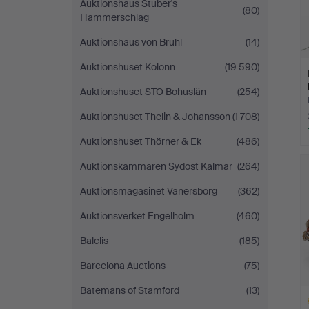
Auktionshaus Stuber's
(80)
Hammerschlag
Auktionshaus von Brühl
(14)
Auktionshuset Kolonn
(19 590)
Auktionshuset STO Bohuslän
(254)
Auktionshuset Thelin & Johansson
(1 708)
Auktionshuset Thörner & Ek
(486)
Auktionskammaren Sydost Kalmar
(264)
Auktionsmagasinet Vänersborg
(362)
Auktionsverket Engelholm
(460)
Balclis
(185)
Barcelona Auctions
(75)
Batemans of Stamford
(13)