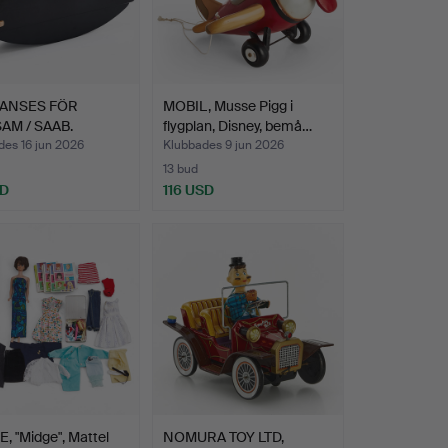
HANSES FÖR
MOBIL, Musse Pigg i
AM / SAAB.
flygplan, Disney, bemå…
ol, "…
des 16 jun 2026
Klubbades 9 jun 2026
13 bud
SD
116 USD
, "Midge", Mattel
NOMURA TOY LTD,