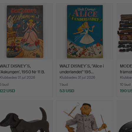
WALT DISNEY´S,
WALT DISNEY´S, ''Alice i
MODE
''Askungen', 1950 Nr 11 B.
underlandet'' 195…
främst
lok…
Klubbades 31 jul 2026
Klubbades 31 jul 2026
Klubbad
5 bud
1 bud
10 bud
122 USD
53 USD
190 U