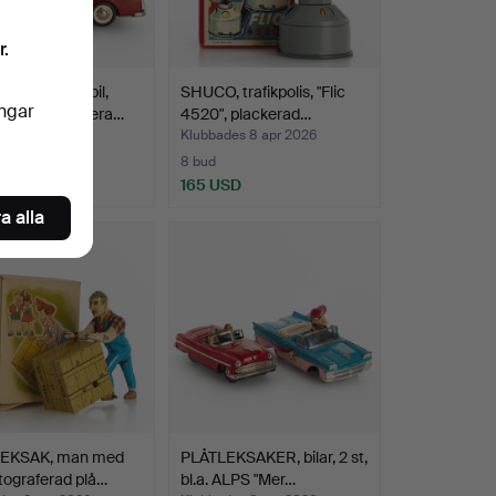
r.
CO, leksaksbil,
SHUCO, trafikpolis, "Flic
ingar
5735", rödlackera…
4520", plackerad…
des 8 apr 2026
Klubbades 8 apr 2026
8 bud
USD
165 USD
a alla
EKSAK, man med
PLÅTLEKSAKER, bilar, 2 st,
litograferad plå…
bl.a. ALPS "Mer…