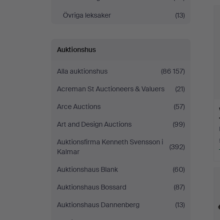
Övriga leksaker
(13)
Auktionshus
Alla auktionshus
(86 157)
Acreman St Auctioneers & Valuers
(21)
Arce Auctions
(57)
Art and Design Auctions
(99)
Auktionsfirma Kenneth Svensson i
(392)
Kalmar
Auktionshaus Blank
(60)
Auktionshaus Bossard
(87)
Auktionshaus Dannenberg
(13)