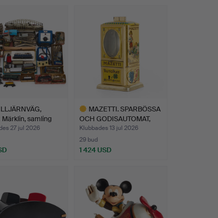
LLJÄRNVÄG,
MAZETTI. SPARBÖSSA
 Märklin, samling
OCH GODISAUTOMAT,
litog…
es 27 jul 2026
Klubbades 13 jul 2026
29 bud
SD
1 424 USD
Utvalt
föremål