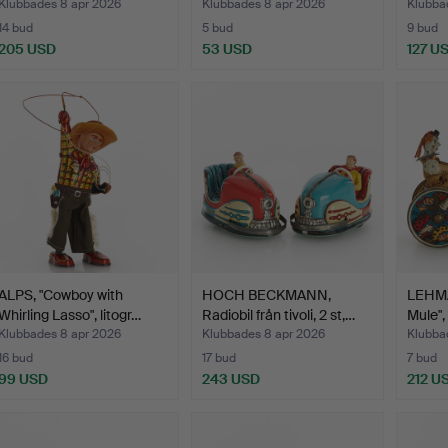
Klubbades 8 apr 2026
Klubbades 8 apr 2026
Klubba
14 bud
5 bud
9 bud
205 USD
53 USD
127 U
ALPS, "Cowboy with
HOCH BECKMANN,
LEHMA
Whirling Lasso", litogr…
Radiobil från tivoli, 2 st,…
Mule",
Klubbades 8 apr 2026
Klubbades 8 apr 2026
Klubba
16 bud
17 bud
7 bud
99 USD
243 USD
212 U