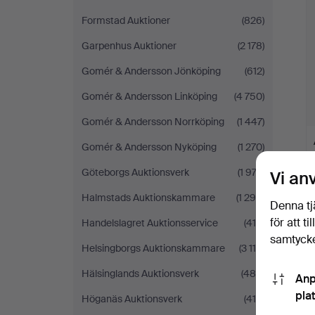
Formstad Auktioner
(826)
Garpenhus Auktioner
(2 178)
Gomér & Andersson Jönköping
(612)
Gomér & Andersson Linköping
(4 750)
Gomér & Andersson Norrköping
(1 447)
Gomér & Andersson Nyköping
(1 270)
Göteborgs Auktionsverk
(1 973)
Vi an
Halmstads Auktionskammare
(1 299)
Denna tj
för att t
Handelslagret Auktionsservice
(415)
samtycke
Helsingborgs Auktionskammare
(3 118)
Hälsinglands Auktionsverk
(486)
Anp
pla
Höganäs Auktionsverk
(418)