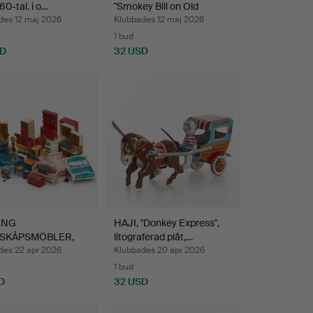
60-tal. i o…
"Smokey Bill on Old
Fashio…
des 12 maj 2026
Klubbades 12 maj 2026
1 bud
SD
32 USD
ING
HAJI, "Donkey Express",
SKÅPSMÖBLER,
litograferad plåt,…
 Lundby, 19…
des 22 apr 2026
Klubbades 20 apr 2026
1 bud
D
32 USD