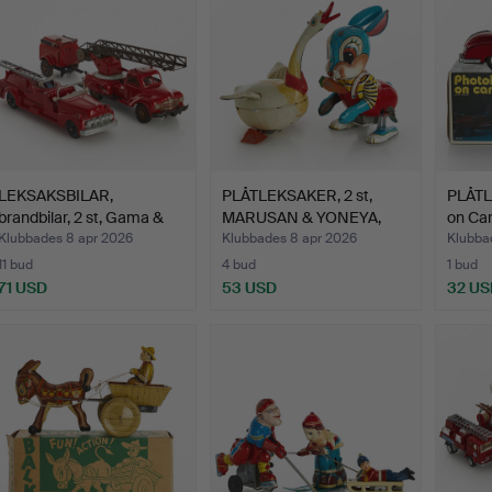
LEKSAKSBILAR,
PLÅTLEKSAKER, 2 st,
PLÅTL
brandbilar, 2 st, Gama &
MARUSAN & YONEYA,
on Car
Hub…
lito…
Klubbades 8 apr 2026
Klubbades 8 apr 2026
Klubba
11 bud
4 bud
1 bud
71 USD
53 USD
32 US