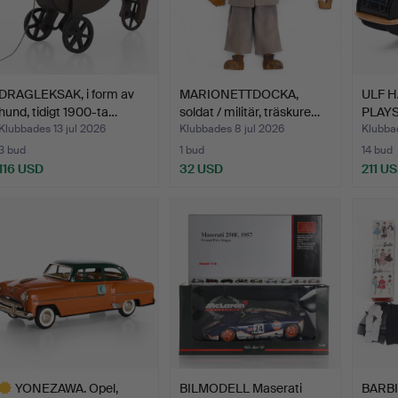
DRAGLEKSAK, i form av
MARIONETTDOCKA,
ULF 
hund, tidigt 1900-ta…
soldat / militär, träskure…
PLAYS
Gungst
Klubbades 13 jul 2026
Klubbades 8 jul 2026
Klubba
3 bud
1 bud
14 bud
116 USD
32 USD
211 U
YONEZAWA. Opel,
BILMODELL Maserati
BARBIE