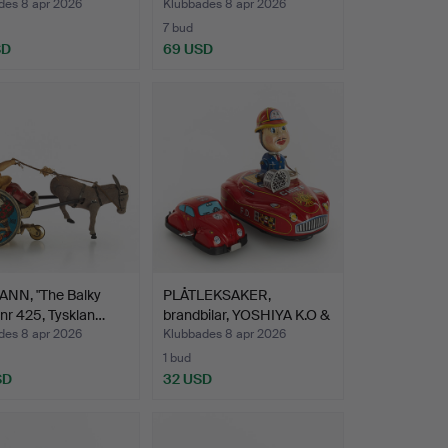
des 8 apr 2026
Klubbades 8 apr 2026
7 bud
SD
69 USD
NN, "The Balky
PLÅTLEKSAKER,
 nr 425, Tysklan…
brandbilar, YOSHIYA K.O &
YO…
des 8 apr 2026
Klubbades 8 apr 2026
1 bud
SD
32 USD