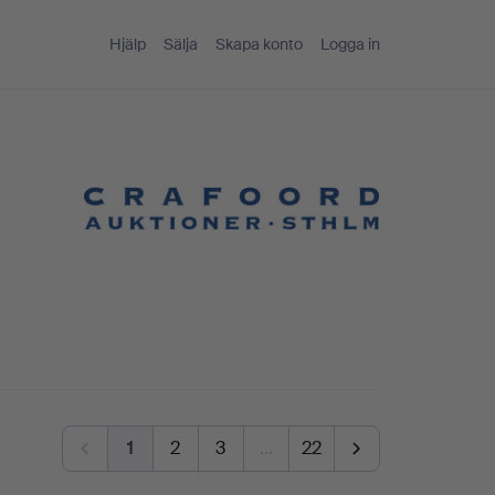
Hjälp
Sälja
Skapa konto
Logga in
1
2
3
…
22