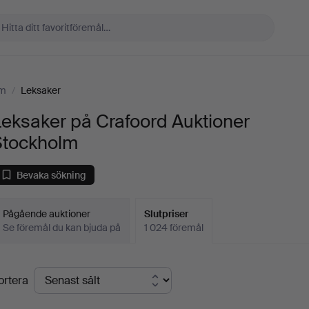
lm
/
Leksaker
eksaker på Crafoord Auktioner
Stockholm
Bevaka sökning
Pågående auktioner
Slutpriser
Se föremål du kan bjuda på
1 024 föremål
lutpriser
ortera