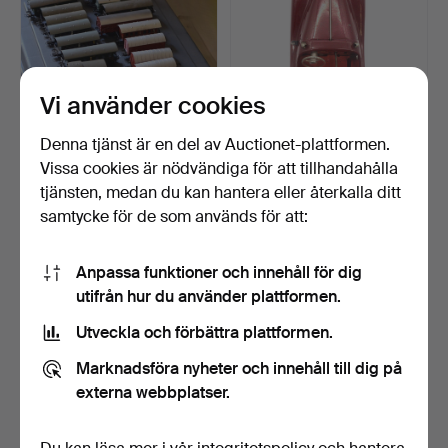
Vi använder cookies
Denna tjänst är en del av Auctionet-plattformen.
Vissa cookies är nödvändiga för att tillhandahålla
MÄRKLIN,
SCHUCO. EXAMICO 4001,
tjänsten, medan du kan hantera eller återkalla ditt
MODELLJÄRNVÄGSKONV
MODELLBIL MADE IN U.…
samtycke för de som används för att:
OLUT, TYSKLAND,…
3 dagar
10 dagar
Värdering
Värdering
463 USD
105 USD
Anpassa funktioner och innehåll för dig
utifrån hur du använder plattformen.
Utveckla och förbättra plattformen.
Marknadsföra nyheter och innehåll till dig på
externa webbplatser.