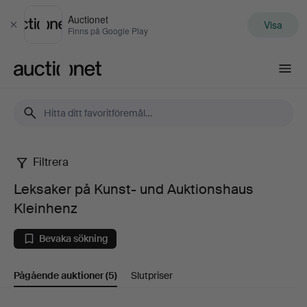
Auctionet
Visa
Stäng
Finns på Google Play
Auctionet.com
Filtrera
Leksaker
Leksaker på Kunst- und Auktionshaus
på
Kleinhenz
Kunst-
Bevaka sökning
und
Pågående auktioner
(5)
Slutpriser
Auktionshaus