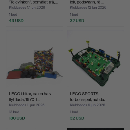
"Televinken", bemålat trä,…
lok, godsvagn, räl…
Klubbades 17 jun 2026
Klubbades 12 jun 2026
1 bud
1 bud
43 USD
32 USD
LEGO i bitar, ca en halv
LEGO SPORTS,
flyttlåda, 1970-t…
fotbollsspel, nutida.
Klubbades 11 jun 2026
Klubbades 6 jun 2026
13 bud
1 bud
180 USD
32 USD