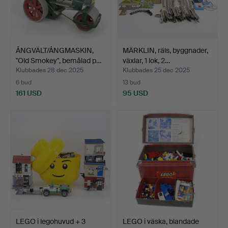
ÅNGVÄLT/ÅNGMASKIN,
MÄRKLIN, räls, byggnader,
"Old Smokey", bemålad p…
växlar, 1 lok, 2…
Klubbades 28 dec 2025
Klubbades 25 dec 2025
6 bud
13 bud
161 USD
95 USD
LEGO i legohuvud + 3
LEGO i väska, blandade