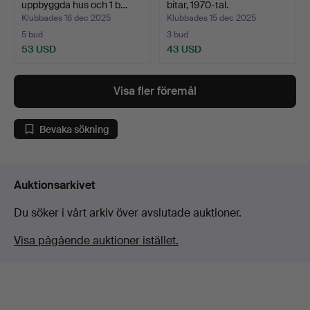
uppbyggda hus och 1 b…
bitar, 1970-tal.
Klubbades 16 dec 2025
Klubbades 15 dec 2025
5 bud
3 bud
53 USD
43 USD
Visa fler föremål
Bevaka sökning
Auktionsarkivet
Du söker i vårt arkiv över avslutade auktioner.
Visa pågående auktioner istället.