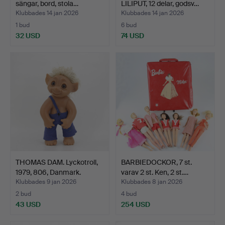
sängar, bord, stola…
LILIPUT, 12 delar, godsv…
Klubbades 14 jan 2026
Klubbades 14 jan 2026
1 bud
6 bud
32 USD
74 USD
THOMAS DAM. Lyckotroll,
BARBIEDOCKOR, 7 st.
1979, 806, Danmark.
varav 2 st. Ken, 2 st.…
Klubbades 9 jan 2026
Klubbades 8 jan 2026
2 bud
4 bud
43 USD
254 USD