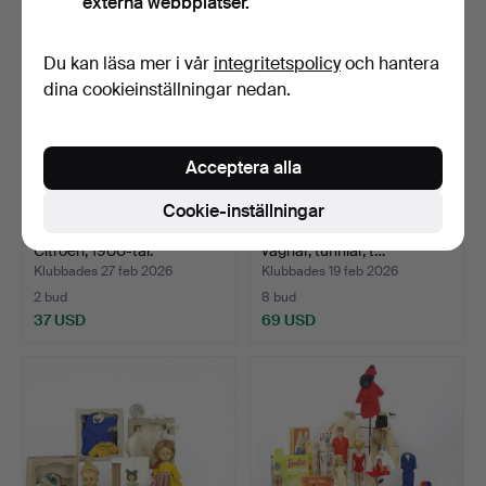
externa webbplatser.
Du kan läsa mer i vår
integritetspolicy
och hantera
dina cookieinställningar nedan.
Acceptera alla
Cookie-inställningar
LEKSAKSBILAR, 5 delar,
BRIO, räls, broar, tåg,
Citroën, 1900-tal.
vagnar, tunnlar, t…
Klubbades 27 feb 2026
Klubbades 19 feb 2026
2 bud
8 bud
37 USD
69 USD