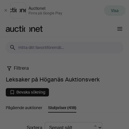
Auctionet
Visa
Stäng
Finns på Google Play
Auctionet.com
Filtrera
Leksaker
Leksaker på Höganäs Auktionsverk
på
Bevaka sökning
Höganäs
Pågående auktioner
Slutpriser
(418)
Auktionsverk
Slutpriser
Sortera