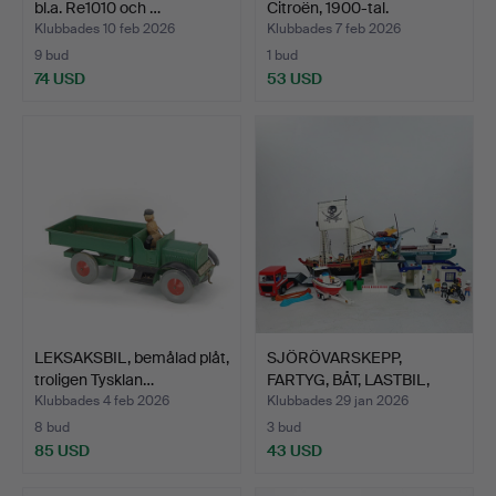
bl.a. Re1010 och …
Citroën, 1900-tal.
Klubbades 10 feb 2026
Klubbades 7 feb 2026
9 bud
1 bud
74 USD
53 USD
LEKSAKSBIL, bemålad plåt,
SJÖRÖVARSKEPP,
troligen Tysklan…
FARTYG, BÅT, LASTBIL,
POLIS…
Klubbades 4 feb 2026
Klubbades 29 jan 2026
8 bud
3 bud
85 USD
43 USD