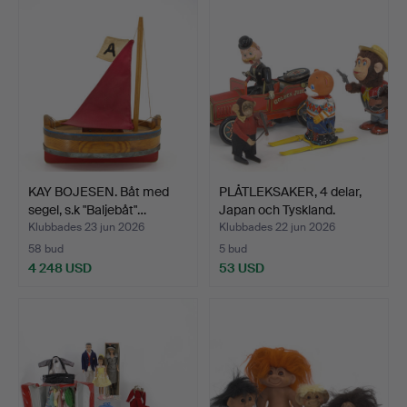
KAY BOJESEN. Båt med
PLÅTLEKSAKER, 4 delar,
segel, s.k "Baljebåt"…
Japan och Tyskland.
Klubbades 23 jun 2026
Klubbades 22 jun 2026
58 bud
5 bud
4 248 USD
53 USD