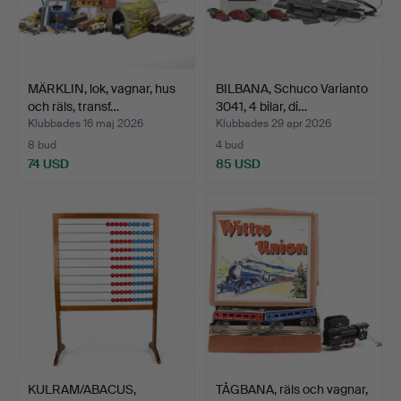
MÄRKLIN, lok, vagnar, hus
BILBANA, Schuco Varianto
och räls, transf…
3041, 4 bilar, di…
Klubbades 16 maj 2026
Klubbades 29 apr 2026
8 bud
4 bud
74 USD
85 USD
KULRAM/ABACUS,
TÅGBANA, räls och vagnar,