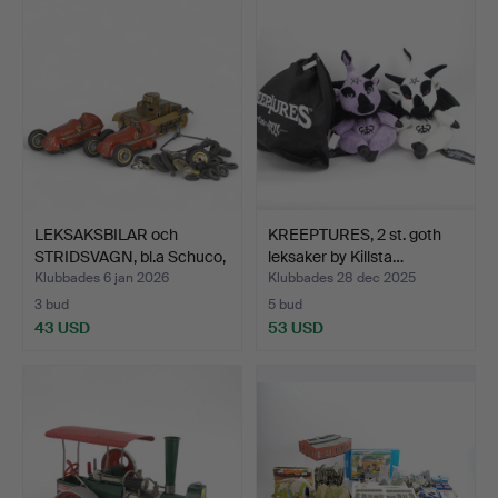
LEKSAKSBILAR och
KREEPTURES, 2 st. goth
STRIDSVAGN, bl.a Schuco,
leksaker by Killsta…
…
Klubbades 6 jan 2026
Klubbades 28 dec 2025
3 bud
5 bud
43 USD
53 USD