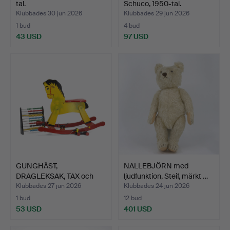
tal.
Schuco, 1950-tal.
Klubbades 30 jun 2026
Klubbades 29 jun 2026
1 bud
4 bud
43 USD
97 USD
GUNGHÄST,
NALLEBJÖRN med
DRAGLEKSAK, TAX och
ljudfunktion, Steif, märkt …
KULRAM, 4 de…
Klubbades 27 jun 2026
Klubbades 24 jun 2026
1 bud
12 bud
53 USD
401 USD