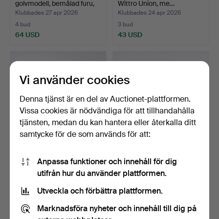
golvmodell, bemålad furu,
Wittro Union, me…
r…
Klubbades 27 apr 2026
Klubbades 24 apr 2026
4 bud
3 bud
64 USD
43 USD
Vi använder cookies
Denna tjänst är en del av Auctionet-plattformen.
Vissa cookies är nödvändiga för att tillhandahålla
tjänsten, medan du kan hantera eller återkalla ditt
samtycke för de som används för att:
MODELLBILAR, ca 60 st.
LEKSAKSBILAR, 13 st,
Anpassa funktioner och innehåll för dig
bl.a. Matchbox och …
Citroën, 1900-tal.
utifrån hur du använder plattformen.
Klubbades 1 apr 2026
Klubbades 27 feb 2026
2 bud
2 bud
Utveckla och förbättra plattformen.
53 USD
37 USD
Marknadsföra nyheter och innehåll till dig på