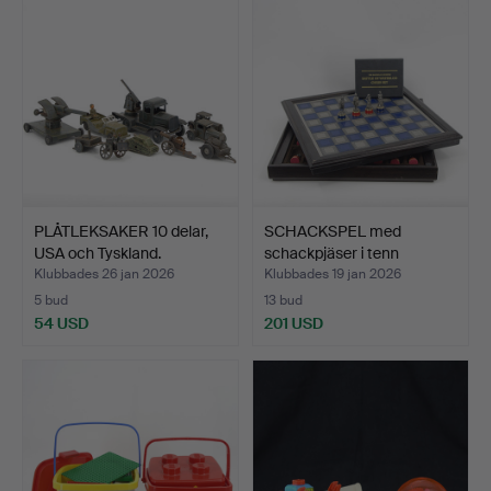
PLÅTLEKSAKER 10 delar,
SCHACKSPEL med
USA och Tyskland.
schackpjäser i tenn
förestä…
Klubbades 26 jan 2026
Klubbades 19 jan 2026
5 bud
13 bud
54 USD
201 USD