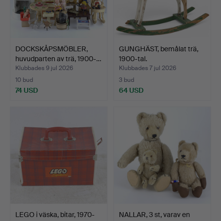
DOCKSKÅPSMÖBLER,
GUNGHÄST, bemålat trä,
huvudparten av trä, 1900-…
1900-tal.
Klubbades 9 jul 2026
Klubbades 7 jul 2026
10 bud
3 bud
74 USD
64 USD
LEGO i väska, bitar, 1970-
NALLAR, 3 st, varav en