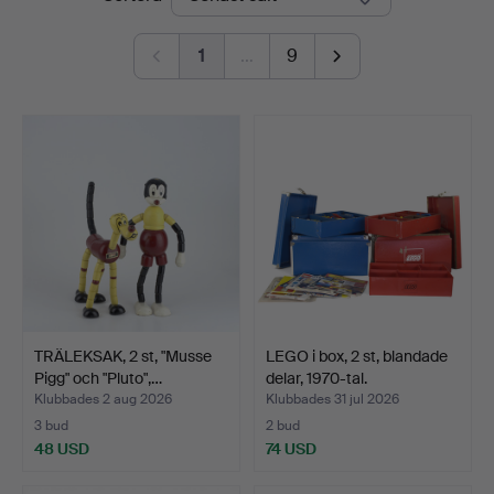
1
…
9
TRÄLEKSAK, 2 st, "Musse
LEGO i box, 2 st, blandade
Pigg" och "Pluto",…
delar, 1970-tal.
Klubbades 2 aug 2026
Klubbades 31 jul 2026
3 bud
2 bud
48 USD
74 USD