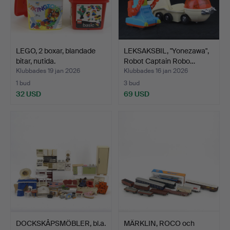
LEGO, 2 boxar, blandade
LEKSAKSBIL, "Yonezawa",
bitar, nutida.
Robot Captain Robo…
Klubbades 19 jan 2026
Klubbades 16 jan 2026
1 bud
3 bud
32 USD
69 USD
DOCKSKÅPSMÖBLER, bl.a.
MÄRKLIN, ROCO och