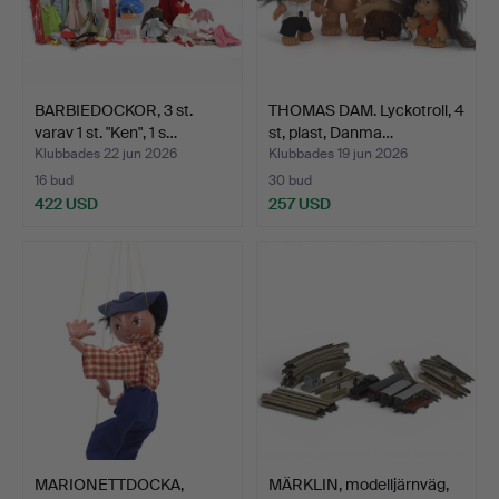
BARBIEDOCKOR, 3 st.
THOMAS DAM. Lyckotroll, 4
varav 1 st. "Ken", 1 s…
st, plast, Danma…
Klubbades 22 jun 2026
Klubbades 19 jun 2026
16 bud
30 bud
422 USD
257 USD
MARIONETTDOCKA,
MÄRKLIN, modelljärnväg,