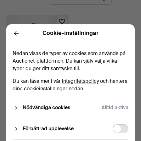
auktioner
Cookie-inställningar
Back
Nedan visas de typer av cookies som används på
Auctionet-plattformen. Du kan själv välja vilka
typer du ger ditt samtycke till.
Du kan läsa mer i vår
integritetspolicy
och hantera
BARBIEDOCKOR, 2 st.
dina cookieinställningar nedan.
"Midge" och "Ken", brö…
6 dagar
Värdering
Nödvändiga cookies
Alltid aktiva
190 USD
Bevaka sökning
Function
Förbättrad upplevelse
storage
Du kan också söka i
vårt arkiv med avslutade auktioner
.