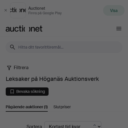
Auctionet
Visa
Stäng
Finns på Google Play
Auctionet.com
Filtrera
Leksaker
Leksaker på Höganäs Auktionsverk
på
Bevaka sökning
Höganäs
Pågående auktioner
(1)
Slutpriser
Auktionsverk
Pågående
Sortera