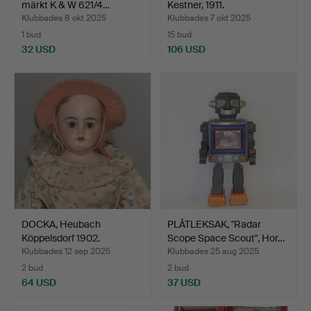
märkt K & W 621/4…
Kestner, 1911.
Klubbades 8 okt 2025
Klubbades 7 okt 2025
1 bud
15 bud
32 USD
106 USD
DOCKA, Heubach
PLÅTLEKSAK, "Radar
Köppelsdorf 1902.
Scope Space Scout", Hor…
Klubbades 12 sep 2025
Klubbades 25 aug 2025
2 bud
2 bud
64 USD
37 USD