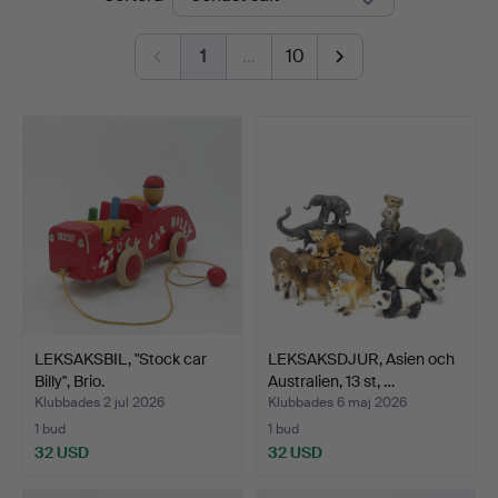
1
…
10
LEKSAKSBIL, "Stock car
LEKSAKSDJUR, Asien och
Billy", Brio.
Australien, 13 st, …
Klubbades 2 jul 2026
Klubbades 6 maj 2026
1 bud
1 bud
32 USD
32 USD