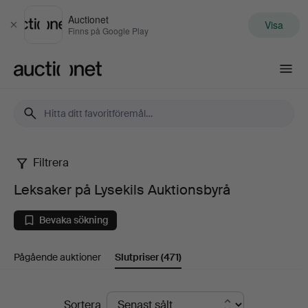
Auctionet
Visa
Stäng
Finns på Google Play
Auctionet.com
Filtrera
Leksaker
Leksaker på Lysekils Auktionsbyrå
på
Bevaka sökning
Lysekils
Pågående auktioner
Slutpriser
(471)
Auktionsbyrå
Slutpriser
Sortera