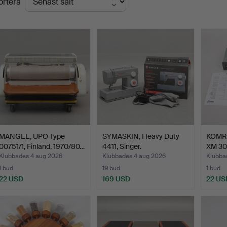
ortera
MANGEL, UPO Type
SYMASKIN, Heavy Duty
KOMRA
00751/1, Finland, 1970/80…
4411, Singer.
XM 30
Klubbades 4 aug 2026
Klubbades 4 aug 2026
Klubba
1 bud
19 bud
1 bud
22 USD
169 USD
22 US