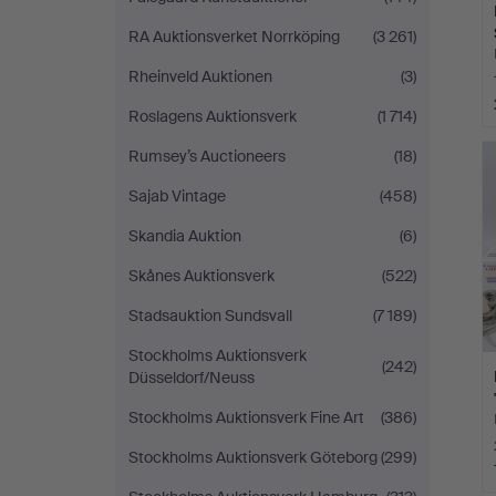
RA Auktionsverket Norrköping
(3 261)
Rheinveld Auktionen
(3)
Roslagens Auktionsverk
(1 714)
Rumsey’s Auctioneers
(18)
Sajab Vintage
(458)
Skandia Auktion
(6)
Skånes Auktionsverk
(522)
Stadsauktion Sundsvall
(7 189)
Stockholms Auktionsverk
(242)
Düsseldorf/Neuss
Stockholms Auktionsverk Fine Art
(386)
Stockholms Auktionsverk Göteborg
(299)