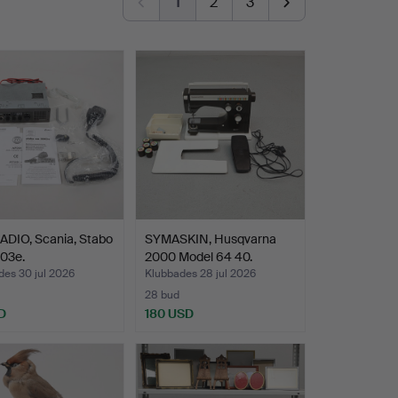
1
2
3
DIO, Scania, Stabo
SYMASKIN, Husqvarna
03e.
2000 Model 64 40.
des 30 jul 2026
Klubbades 28 jul 2026
28 bud
D
180 USD