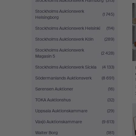
Stockholms Auktionsverk Hamburg
(313)
Stockholms Auktionsverk
(1 745)
Helsingborg
Stockholms Auktionsverk Helsinki
(114)
Stockholms Auktionsverk Köln
(289)
Stockholms Auktionsverk
(2 428)
Magasin 5
Stockholms Auktionsverk Sickla
(4 133)
Södermanlands Auktionsverk
(8 691)
Sørensen Auktioner
(16)
TOKA Auktionshus
(32)
Uppsala Auktionskammare
(29)
Växjö Auktionskammare
(9 613)
Walter Borg
(181)