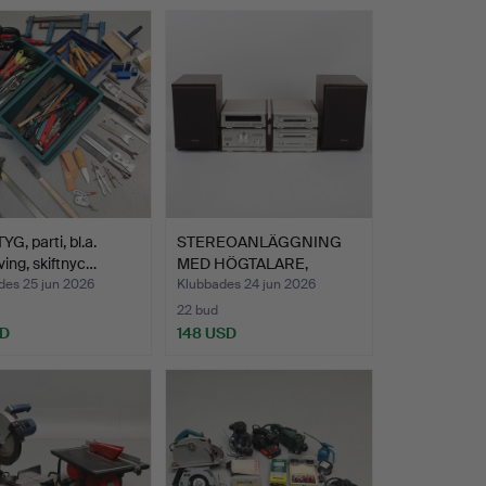
G, parti, bl.a.
STEREOANLÄGGNING
ving, skiftnyc…
MED HÖGTALARE,
Technics H…
des 25 jun 2026
Klubbades 24 jun 2026
22 bud
SD
148 USD