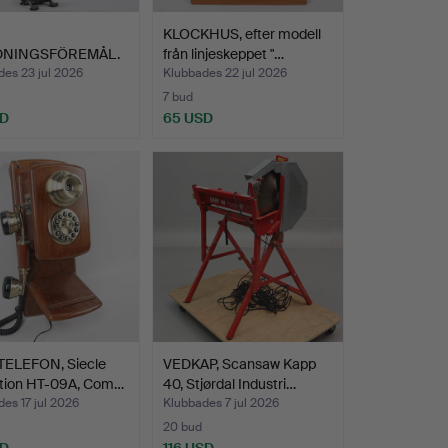
KLOCKHUS, efter modell
DNINGSFÖREMÅL.
från linjeskeppet "…
es 23 jul 2026
Klubbades 22 jul 2026
7 bud
SD
65 USD
ELEFON, Siecle
VEDKAP, Scansaw Kapp
ction HT-09A, Com…
40, Stjørdal Industri…
es 17 jul 2026
Klubbades 7 jul 2026
20 bud
SD
116 USD