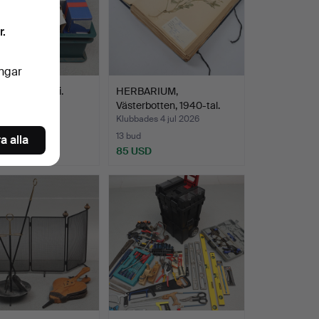
r.
ingar
 SKRUV, parti.
HERBARIUM,
Västerbotten, 1940-tal.
es 4 jul 2026
Klubbades 4 jul 2026
13 bud
a alla
D
85 USD