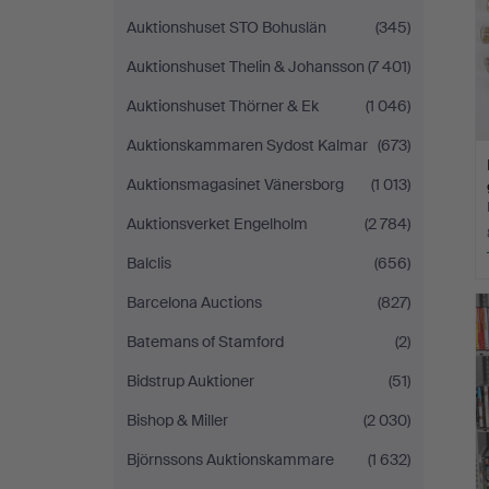
Auktionshuset STO Bohuslän
(345)
Auktionshuset Thelin & Johansson
(7 401)
Auktionshuset Thörner & Ek
(1 046)
Auktionskammaren Sydost Kalmar
(673)
Auktionsmagasinet Vänersborg
(1 013)
Auktionsverket Engelholm
(2 784)
Balclis
(656)
Barcelona Auctions
(827)
Batemans of Stamford
(2)
Bidstrup Auktioner
(51)
Bishop & Miller
(2 030)
Björnssons Auktionskammare
(1 632)