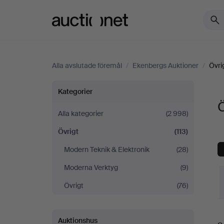
Auctionet.com
Alla avslutade föremål
/
Ekenbergs Auktioner
/
Övri
Övrigt
Kategorier
Ö
på
Alla kategorier
(2 998)
Övrigt
(113)
Ekenbergs
Modern Teknik & Elektronik
(28)
Auktioner
Moderna Verktyg
(9)
Övrigt
(76)
S
Auktionshus