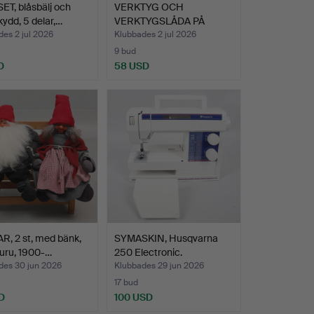
T, blåsbälj och
VERKTYG OCH
kydd, 5 delar,…
VERKTYGSLÅDA PÅ
HJUL, parti, 1…
es 2 jul 2026
Klubbades 2 jul 2026
9 bud
D
58 USD
, 2 st, med bänk,
SYMASKIN, Husqvarna
/furu, 1900-…
250 Electronic.
des 30 jun 2026
Klubbades 29 jun 2026
17 bud
D
100 USD