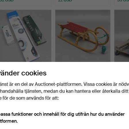
ELVERKTYG, 3 st, bl.a.
KÄLKE, lövträ & metall, sk.
KLYV-
vänder cookies
Click&Clean taktvät…
hornkälke, 190…
GERIN
173.
Klubbades 7 jul 2026
Klubbades 7 jul 2026
Klubbad
änst är en del av Auctionet-plattformen. Vissa cookies är nöd
3 bud
1 bud
1 bud
illhandahålla tjänsten, medan du kan hantera eller återkalla ditt
32 USD
22 USD
22 US
 för de som används för att:
assa funktioner och innehåll för dig utifrån hur du använder
ttformen.