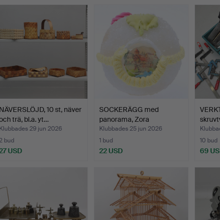
NÄVERSLÖJD, 10 st, näver
SOCKERÄGG med
VERKTY
och trä, bl.a. yt…
panorama, Zora
skruvt
Schokoladefab…
Klubbades 29 jun 2026
Klubbades 25 jun 2026
Klubba
2 bud
1 bud
10 bud
27 USD
22 USD
69 U