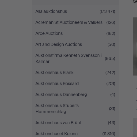
S
Alla auktionshus
(173 471)
Acreman St Auctioneers & Valuers
(126)
Arce Auctions
(182)
Art and Design Auctions
(50)
Auktionsfirma Kenneth Svensson i
(865)
Kalmar
Auktionshaus Blank
(242)
Auktionshaus Bossard
(201)
Auktionshaus Dannenberg
(4)
Auktionshaus Stuber's
(31)
Hammerschlag
Auktionshaus von Brühl
(43)
Auktionshuset Kolonn
(11 316)