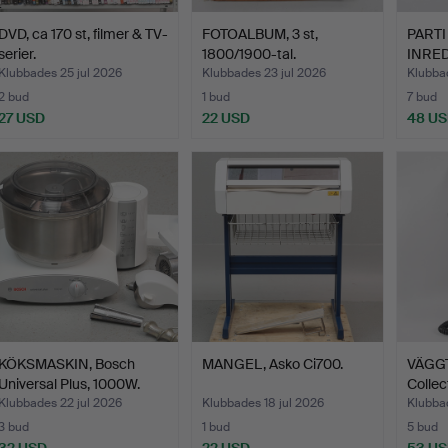
DVD, ca 170 st, filmer & TV-
FOTOALBUM, 3 st,
PARTI
serier.
1800/1900-tal.
INRE
Klubbades 25 jul 2026
Klubbades 23 jul 2026
Klubbad
2 bud
1 bud
7 bud
27 USD
22 USD
48 U
KÖKSMASKIN, Bosch
MANGEL, Asko Ci700.
VÄGGT
Universal Plus, 1000W.
Colle
Klubbades 22 jul 2026
Klubbades 18 jul 2026
Klubbad
3 bud
1 bud
5 bud
32 USD
22 USD
53 U