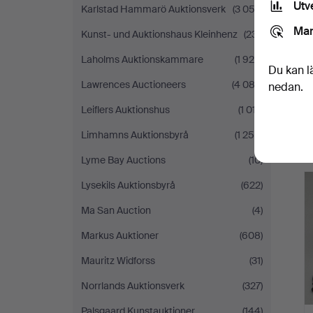
Utv
Karlstad Hammarö Auktionsverk
(3 053)
Mar
Kunst- und Auktionshaus Kleinhenz
(231)
Laholms Auktionskammare
(1 926)
Du kan l
Lawrences Auctioneers
(4 082)
nedan.
Leiflers Auktionshus
(1 017)
Limhamns Auktionsbyrå
(1 250)
Lyme Bay Auctions
(10)
Lysekils Auktionsbyrå
(622)
Ma San Auction
(4)
Markus Auktioner
(608)
Mauritz Widforss
(31)
Norrlands Auktionsverk
(327)
Palsgaard Kunstauktioner
(144)