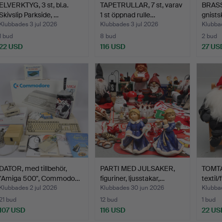
ELVERKTYG, 3 st, bl.a.
TAPETRULLAR, 7 st, varav
BRASSE
Skivslip Parkside, …
1 st öppnad rulle…
gnists
Klubbades 3 jul 2026
Klubbades 3 jul 2026
Klubbad
1 bud
8 bud
2 bud
22 USD
116 USD
27 US
DATOR, med tillbehör,
PARTI MED JULSAKER,
TOMTAR
"Amiga 500", Commodo…
figuriner, ljusstakar,…
textil
Klubbades 2 jul 2026
Klubbades 30 jun 2026
Klubba
21 bud
12 bud
1 bud
107 USD
116 USD
22 US