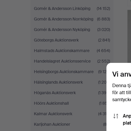
Gomér & Andersson Linköping
(14 152)
Gomér & Andersson Norrköping
(6 883)
Gomér & Andersson Nyköping
(3 020)
Göteborgs Auktionsverk
(2 841)
Halmstads Auktionskammare
(4 654)
Handelslagret Auktionsservice
(2 552)
Helsingborgs Auktionskammare
(9 129)
Vi an
Hälsinglands Auktionsverk
(1 208)
Denna tj
för att t
Höganäs Auktionsverk
(1 390)
samtycke
Höörs Auktionshall
(1 851)
Kalmar Auktionsverk
(4 318)
Anp
pla
Karljohan Auktioner
(82)