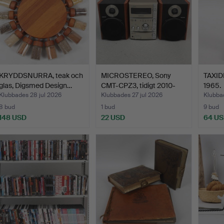
KRYDDSNURRA, teak och
MICROSTEREO, Sony
TAXID
glas, Digsmed Design…
CMT-CPZ3, tidigt 2010-
1965.
ta…
Klubbades 28 jul 2026
Klubbades 27 jul 2026
Klubbad
8 bud
1 bud
9 bud
148 USD
22 USD
64 U