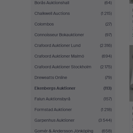
Borås Auktionshall
(64)
Chalkwell Auctions
(1 215)
Colombos
(27)
Connoisseur Bokauktioner
(97)
Crafoord Auktioner Lund
(2 316)
Crafoord Auktioner Malmö
(694)
Crafoord Auktioner Stockholm
(2 175)
Dreweatts Online
(79)
Ekenbergs Auktioner
(113)
Falun Auktionsbyrå
(157)
Formstad Auktioner
(1 218)
Garpenhus Auktioner
(3 544)
Gomér & Andersson Jönköping
(658)