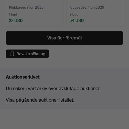
Klubbades 7 jun 2026
Klubbades 7 jun 2026
1 bud
9 bud
22 USD
54 USD
Visa fler föremål
Bevaka sökning
Auktionsarkivet
Du söker i vårt arkiv över avslutade auktioner.
Visa pågående auktioner istället.