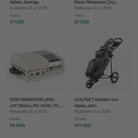
Skåne, Sverige.
Peter Påhlssons Cho…
Klubbades 12 jul 2026
Klubbades 12 jul 2026
3 bud
1 bud
27 USD
22 USD
VIDEOBANDSPELARE.
GOLFSET. Klubbor och
JVC Nivico, PV-4500, 70-…
väska, dam.
Klubbades 12 jul 2026
Klubbades 11 jul 2026
4 bud
32 bud
58 USD
401 USD