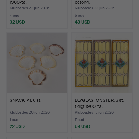
1900-tal.
betong.
Klubbades 22 jun 2026
Klubbades 22 jun 2026
4 bud
5 bud
32 USD
43 USD
SNÄCKFAT. 6 st.
BLYGLASFÖNSTER. 3 st,
tidigt 1900-tal.
Klubbades 20 jun 2026
Klubbades 15 jun 2026
1 bud
7 bud
22 USD
69 USD