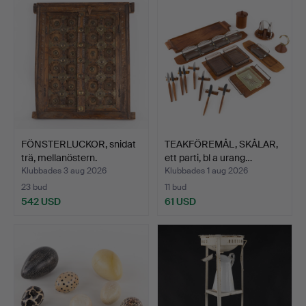
FÖNSTERLUCKOR, snidat
TEAKFÖREMÅL, SKÅLAR,
trä, mellanöstern.
ett parti, bl a urang…
Klubbades 3 aug 2026
Klubbades 1 aug 2026
23 bud
11 bud
542 USD
61 USD