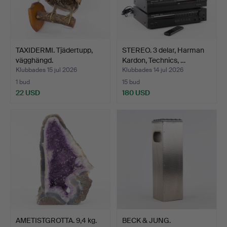
TAXIDERMI. Tjädertupp,
STEREO. 3 delar, Harman
vägghängd.
Kardon, Technics, …
Klubbades 15 jul 2026
Klubbades 14 jul 2026
1 bud
15 bud
22 USD
180 USD
AMETISTGROTTA. 9,4 kg.
BECK & JUNG.