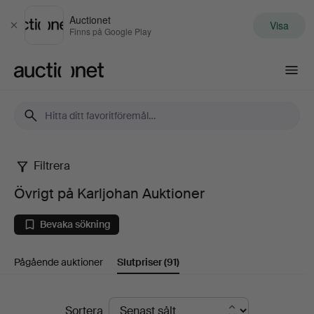
Auctionet
Visa
Stäng
Finns på Google Play
Auctionet.com
Filtrera
Övrigt
Övrigt på Karljohan Auktioner
på
Bevaka sökning
Karljohan
Pågående auktioner
Slutpriser
(91)
Auktioner
Slutpriser
Sortera