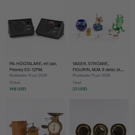
PA-HÖGTALARE, ett par,
VASER, STRÖARE,
Peavey ES-12PM.
FIGURIN, M.M. 8 delar, bl.…
Klubbades 15 jun 2026
Klubbades 13 jun 2026
13 bud
1 bud
148 USD
22 USD