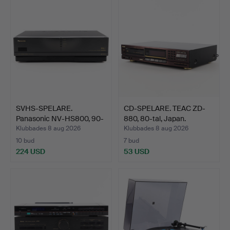
SVHS-SPELARE.
CD-SPELARE. TEAC ZD-
Panasonic NV-HS800, 90-
880, 80-tal, Japan.
tal, …
Klubbades 8 aug 2026
Klubbades 8 aug 2026
10 bud
7 bud
224 USD
53 USD