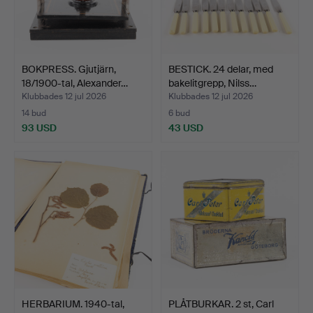
BOKPRESS. Gjutjärn,
BESTICK. 24 delar, med
18/1900-tal, Alexander…
bakelitgrepp, Nilss…
Klubbades 12 jul 2026
Klubbades 12 jul 2026
14 bud
6 bud
93 USD
43 USD
HERBARIUM. 1940-tal,
PLÅTBURKAR. 2 st, Carl