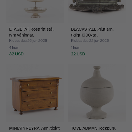
ETAGEFAT. Rostfritt stål,
BLÄCKSTÄLL, gjutjärn,
fyra våningar.
tidigt 1900-tal.
Klubbades 26 jun 2026
Klubbades 22 jun 2026
4 bud
1 bud
32 USD
22 USD
MINIATYRBYRÅ. Alm, tidigt
TOVE ADMAN. lockburk,