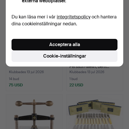
externa webbplatser.
Du kan läsa mer i vår
integritetspolicy
och hantera
dina cookieinställningar nedan.
Acceptera alla
Cookie-inställningar
HÖGTALARE. QLN Cubic.
DIVERSE. Bl. a. Signe
Persson-Melin, Berti…
Klubbades 13 jul 2026
Klubbades 13 jul 2026
14 bud
1 bud
75 USD
22 USD