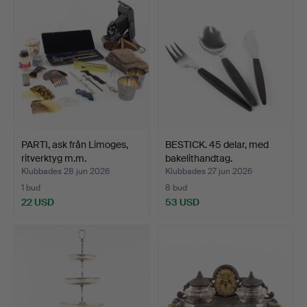
PARTI, ask från Limoges,
BESTICK. 45 delar, med
ritverktyg m.m.
bakelithandtag.
Klubbades 28 jun 2026
Klubbades 27 jun 2026
1 bud
8 bud
22 USD
53 USD