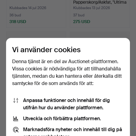
Papperskorg/Askfat, "Ultima
1…
Klubbades 14 jul 2026
Klubbades 13 jul 2026
36 bud
37 bud
318 USD
275 USD
Vi använder cookies
Denna tjänst är en del av Auctionet-plattformen.
Vissa cookies är nödvändiga för att tillhandahålla
tjänsten, medan du kan hantera eller återkalla ditt
samtycke för de som används för att:
KURIOSA, 8 st, sportpriser,
BECK & JUNG. Askfat,
Anpassa funktioner och innehåll för dig
stenyxa, snusd…
"Ultima 10", aluminiu…
utifrån hur du använder plattformen.
Klubbades 13 jul 2026
Klubbades 13 jul 2026
3 bud
13 bud
Utveckla och förbättra plattformen.
27 USD
80 USD
Marknadsföra nyheter och innehåll till dig på