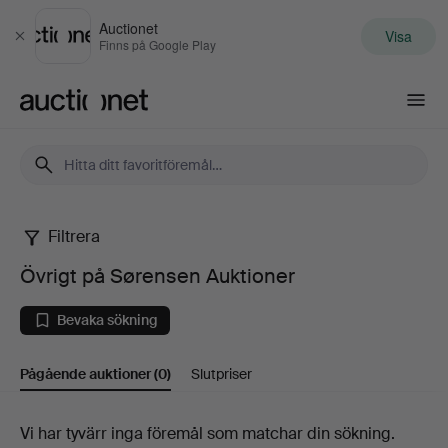
Auctionet
Visa
Stäng
Finns på Google Play
Auctionet.com
Filtrera
Övrigt
Övrigt på Sørensen Auktioner
på
Bevaka sökning
Sørensen
Pågående auktioner
(0)
Slutpriser
Auktioner
Pågående
Vi har tyvärr inga föremål som matchar din sökning.