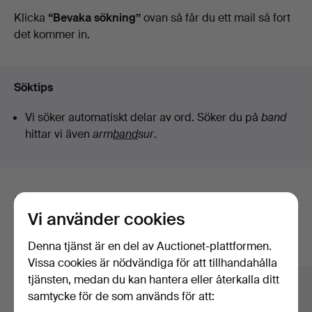
auktioner
Klicka
“Bevaka sökning”
ovan så får du ett mail så fort
det kommer in.
Söktips
Vi söker automatiskt delar av ord. Söker du på
band
hittar vi även
arm
band
sur
.
Här är föremål från vårt arkiv som
Vi använder cookies
matchar din sökning
Denna tjänst är en del av Auctionet-plattformen.
Visa alla föremål
Vissa cookies är nödvändiga för att tillhandahålla
tjänsten, medan du kan hantera eller återkalla ditt
samtycke för de som används för att: