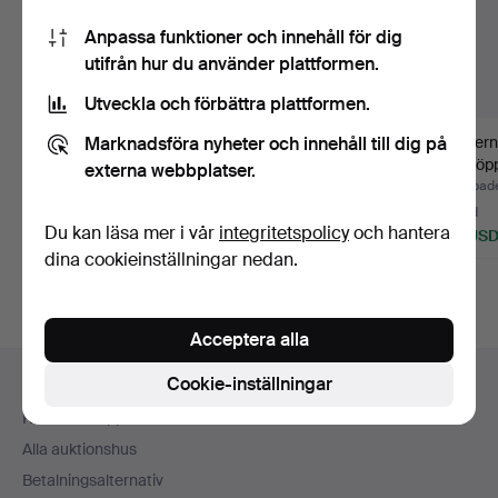
Anpassa funktioner och innehåll för dig
utifrån hur du använder plattformen.
Utveckla och förbättra plattformen.
Marknadsföra nyheter och innehåll till dig på
BANG & OLUFSEN.
Falle Uldall. Set om åtta
Moderni
Skivspelare med
tallriksunderläg…
flasköp
externa webbplatser.
högtalare,…
mässing
Klubbades 23 jul 2026
Klubbades 6 jul 2026
Klubbade
2 bud
3 bud
5 bud
Du kan läsa mer i vår
integritetspolicy
och hantera
55 USD
86 USD
93 US
dina cookieinställningar nedan.
Acceptera alla
Sidfotsnavigation
Cookie-inställningar
Hjälp och kontakt
Kontakta support
Alla auktionshus
Betalningsalternativ