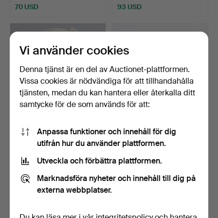
70 USD
93 USD
Vi använder cookies
Denna tjänst är en del av Auctionet-plattformen.
Vissa cookies är nödvändiga för att tillhandahålla
tjänsten, medan du kan hantera eller återkalla ditt
samtycke för de som används för att:
LOUIS VUITTON. Glob, vit
DANSK DESIGN.
Anpassa funktioner och innehåll för dig
plastglob, dekora…
BOKSTÖD, 12 st, teak,
utifrån hur du använder plattformen.
Danmar…
Klubbades 25 apr 2026
Klubbades 20 apr 2026
Utveckla och förbättra plattformen.
10 bud
7 bud
155 USD
94 USD
Marknadsföra nyheter och innehåll till dig på
externa webbplatser.
Du kan läsa mer i vår
integritetspolicy
och hantera