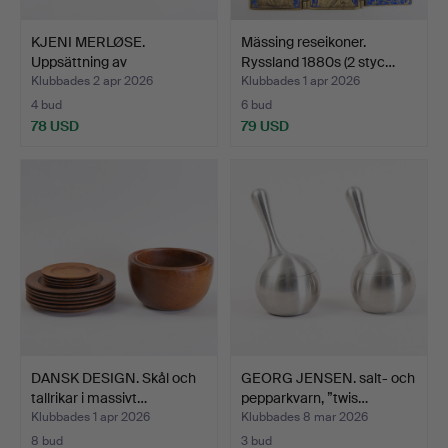
KJENI MERLØSE.
Mässing reseikoner.
Uppsättning av
Ryssland 1880s (2 styc…
inredningsfa…
Klubbades 2 apr 2026
Klubbades 1 apr 2026
4 bud
6 bud
78 USD
79 USD
DANSK DESIGN. Skål och
GEORG JENSEN. salt- och
tallrikar i massivt…
pepparkvarn, ”twis…
Klubbades 1 apr 2026
Klubbades 8 mar 2026
8 bud
3 bud