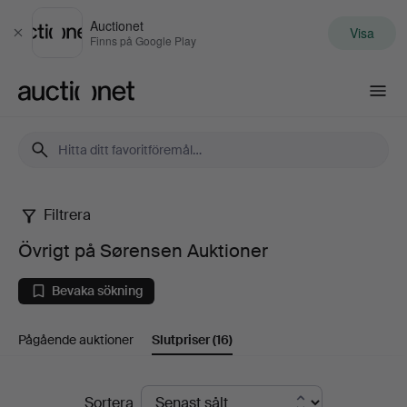
Auctionet
Visa
Stäng
Finns på Google Play
Auctionet.com
Filtrera
Övrigt
Övrigt på Sørensen Auktioner
på
Bevaka sökning
Sørensen
Pågående auktioner
Slutpriser
(16)
Auktioner
Slutpriser
Sortera