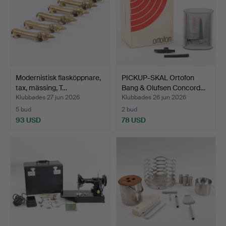
Modernistisk flasköppnare,
PICKUP-SKAL Ortofon
tax, mässing, T…
Bang & Olufsen Concord…
Klubbades 27 jun 2026
Klubbades 26 jun 2026
5 bud
2 bud
93 USD
78 USD