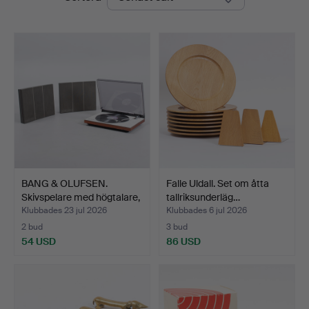
BANG & OLUFSEN.
Falle Uldall. Set om åtta
Skivspelare med högtalare,
tallriksunderläg…
…
Klubbades 23 jul 2026
Klubbades 6 jul 2026
2 bud
3 bud
54 USD
86 USD