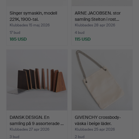
Singer symaskin, modell
ARNE JACOBSEN. stor
221K, 1900-tal.
samling Stelton i rost…
Klubbades 15 maj 2026
Klubbades 28 apr 2026
17 bud
4 bud
185 USD
115 USD
DANSK DESIGN. En
GIVENCHY crossbody-
samling på 9 assorterade …
väska i beige läder.
Klubbades 27 apr 2026
Klubbades 25 apr 2026
3 bud
2 bud