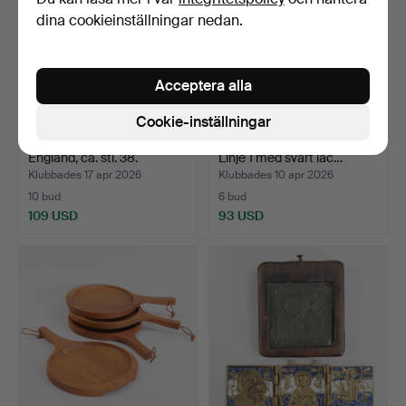
dina cookieinställningar nedan.
Acceptera alla
Cookie-inställningar
BURBERRY TRENCHCOAT.
S.T. DUPONT LIGHTER,
England, ca. stl. 38.
Linje 1 med svart lac…
Klubbades 17 apr 2026
Klubbades 10 apr 2026
10 bud
6 bud
109 USD
93 USD