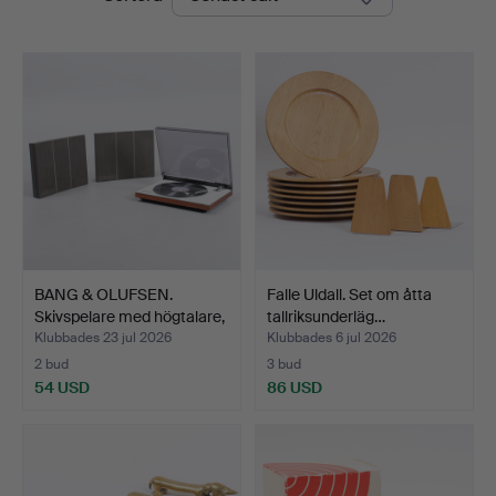
BANG & OLUFSEN.
Falle Uldall. Set om åtta
Skivspelare med högtalare,
tallriksunderläg…
…
Klubbades 23 jul 2026
Klubbades 6 jul 2026
2 bud
3 bud
54 USD
86 USD