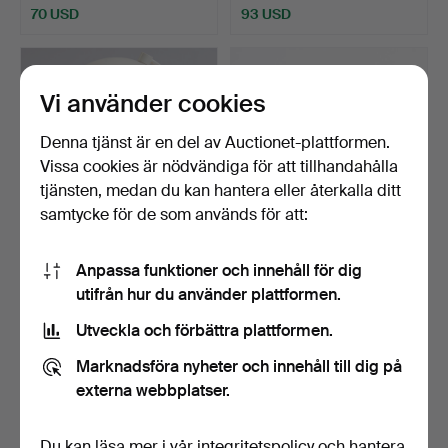
70 USD
93 USD
Vi använder cookies
Denna tjänst är en del av Auctionet-plattformen.
Vissa cookies är nödvändiga för att tillhandahålla
tjänsten, medan du kan hantera eller återkalla ditt
samtycke för de som används för att:
LOUIS VUITTON. Glob, vit
DANSK DESIGN.
Anpassa funktioner och innehåll för dig
plastglob, dekora…
BOKSTÖD, 12 st, teak,
utifrån hur du använder plattformen.
Danmar…
Klubbades 25 apr 2026
Klubbades 20 apr 2026
Utveckla och förbättra plattformen.
10 bud
7 bud
155 USD
94 USD
Marknadsföra nyheter och innehåll till dig på
externa webbplatser.
Du kan läsa mer i vår
integritetspolicy
och hantera