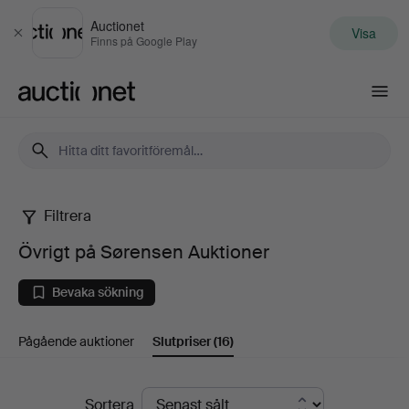
Auctionet
Visa
Stäng
Finns på Google Play
Auctionet.com
Filtrera
Övrigt
Övrigt på Sørensen Auktioner
på
Bevaka sökning
Sørensen
Pågående auktioner
Slutpriser
(16)
Auktioner
Slutpriser
Sortera