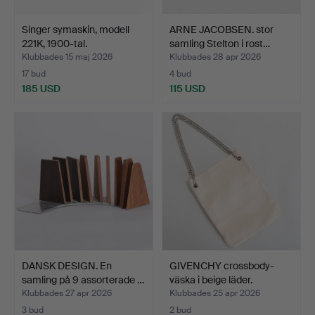
Singer symaskin, modell
ARNE JACOBSEN. stor
221K, 1900-tal.
samling Stelton i rost…
Klubbades 15 maj 2026
Klubbades 28 apr 2026
17 bud
4 bud
185 USD
115 USD
DANSK DESIGN. En
GIVENCHY crossbody-
samling på 9 assorterade …
väska i beige läder.
Klubbades 27 apr 2026
Klubbades 25 apr 2026
3 bud
2 bud