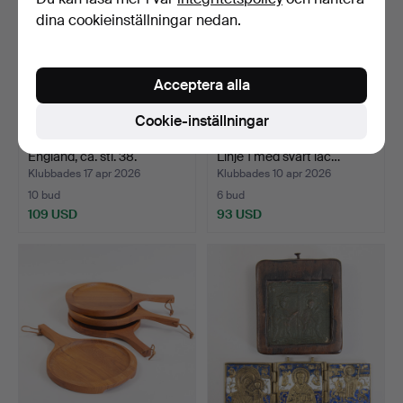
dina cookieinställningar nedan.
Acceptera alla
Cookie-inställningar
BURBERRY TRENCHCOAT.
S.T. DUPONT LIGHTER,
England, ca. stl. 38.
Linje 1 med svart lac…
Klubbades 17 apr 2026
Klubbades 10 apr 2026
10 bud
6 bud
109 USD
93 USD