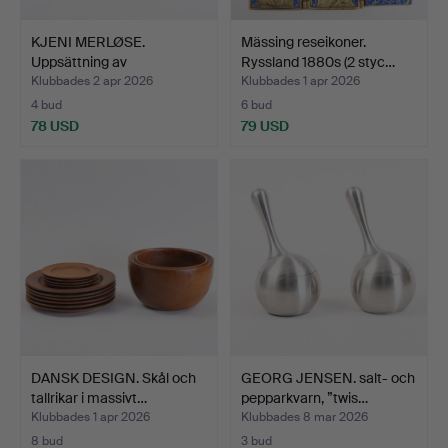
KJENI MERLØSE.
Mässing reseikoner.
Uppsättning av
Ryssland 1880s (2 styc…
inredningsfa…
Klubbades 2 apr 2026
Klubbades 1 apr 2026
4 bud
6 bud
78 USD
79 USD
DANSK DESIGN. Skål och
GEORG JENSEN. salt- och
tallrikar i massivt…
pepparkvarn, ”twis…
Klubbades 1 apr 2026
Klubbades 8 mar 2026
8 bud
3 bud