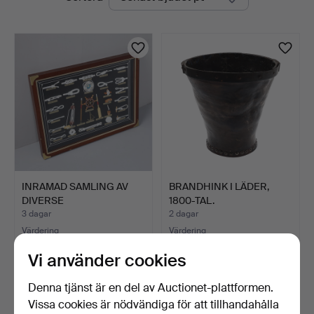
auktioner
INRAMAD SAMLING AV
BRANDHINK I LÄDER,
DIVERSE
1800-TAL.
SJÖMANSKNOPAR.
3 dagar
2 dagar
Värdering
Värdering
27 USD
81 USD
Vi använder cookies
Denna tjänst är en del av Auctionet-plattformen.
Vissa cookies är nödvändiga för att tillhandahålla