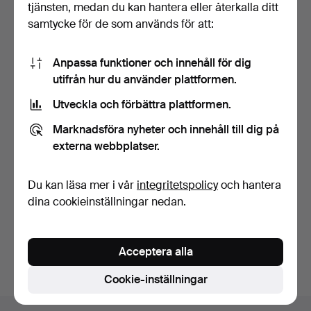
tjänsten, medan du kan hantera eller återkalla ditt
samtycke för de som används för att:
Anpassa funktioner och innehåll för dig
utifrån hur du använder plattformen.
Utveckla och förbättra plattformen.
UPPSÄTTNING
REPLOGLE WORLD
GÄNGVERKTYG OCH
CLASSIC SERIES 9-TUMS
Marknadsföra nyheter och innehåll till dig på
KARTFÖRSTORING…
GLOB.
2 dagar
6 dagar
externa webbplatser.
Värdering
Värdering
54 USD
34 USD
Du kan läsa mer i vår
integritetspolicy
och hantera
Utvalt
föremål
dina cookieinställningar nedan.
Bevaka sökning
Du kan också söka i
vårt arkiv med avslutade auktioner
.
Acceptera alla
Cookie-inställningar
Sidfotsnavigation