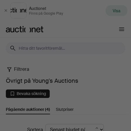
Auctionet
Visa
Stäng
Finns på Google Play
Auctionet.com
Filtrera
Övrigt
Övrigt på Young's Auctions
på
Bevaka sökning
Young's
Pågående auktioner
(4)
Slutpriser
Auctions
Pågående
Sortera