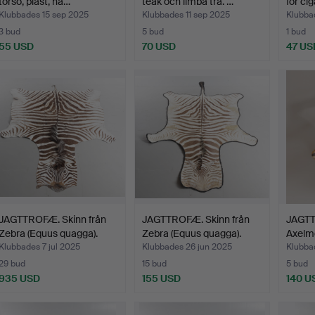
torso, plast, na…
teak och limba trä. …
för ci
Klubbades 15 sep 2025
Klubbades 11 sep 2025
Klubbad
3 bud
5 bud
1 bud
55 USD
70 USD
47 US
JAGTTROFÆ. Skinn från
JAGTTROFÆ. Skinn från
JAGT
Zebra (Equus quagga).
Zebra (Equus quagga).
Axelm
(Aepy
Klubbades 7 jul 2025
Klubbades 26 jun 2025
Klubba
29 bud
15 bud
5 bud
935 USD
155 USD
140 U