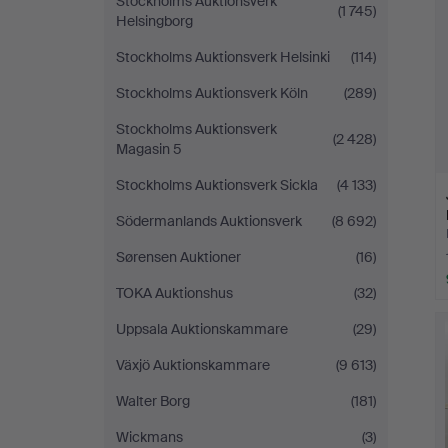
Stockholms Auktionsverk
(1 745)
Helsingborg
Stockholms Auktionsverk Helsinki
(114)
Stockholms Auktionsverk Köln
(289)
Stockholms Auktionsverk
(2 428)
Magasin 5
Stockholms Auktionsverk Sickla
(4 133)
Södermanlands Auktionsverk
(8 692)
Sørensen Auktioner
(16)
TOKA Auktionshus
(32)
Uppsala Auktionskammare
(29)
Växjö Auktionskammare
(9 613)
Walter Borg
(181)
Wickmans
(3)