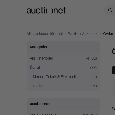
Auctionet.com
Alla avslutade föremål
/
Woxholt Auktioner
/
Övrigt
Övrigt
Kategorier
Ö
på
Alla kategorier
(4 102)
Övrigt
(37)
Woxholt
Modern Teknik & Elektronik
(1)
Auktioner
Övrigt
(36)
S
Auktionshus
S