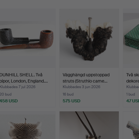
DUNHILL SHELL. Två
Vägghängd uppstoppad
Två sk
pipor, London, England.…
struts (Struthio came…
dekor
Klubbades 7 jul 2026
Klubbades 3 jun 2026
Klubba
20 bud
16 bud
1 bud
458 USD
575 USD
47 US