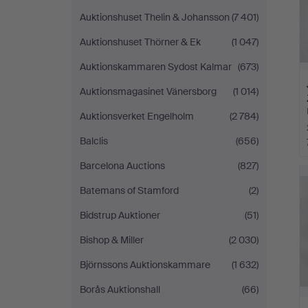
Auktionshuset Thelin & Johansson
(7 401)
Auktionshuset Thörner & Ek
(1 047)
Auktionskammaren Sydost Kalmar
(673)
Auktionsmagasinet Vänersborg
(1 014)
Auktionsverket Engelholm
(2 784)
Balclis
(656)
Barcelona Auctions
(827)
Batemans of Stamford
(2)
Bidstrup Auktioner
(51)
Bishop & Miller
(2 030)
Björnssons Auktionskammare
(1 632)
Borås Auktionshall
(66)