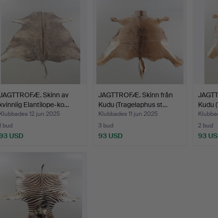
JAGTTROFÆ. Skinn av
JAGTTROFÆ. Skinn från
JAGTT
kvinnlig Elantilope-ko…
Kudu (Tragelaphus st…
Kudu (
Klubbades 12 jun 2025
Klubbades 11 jun 2025
Klubba
1 bud
3 bud
2 bud
93 USD
93 USD
93 U