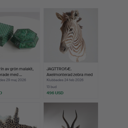
rin av grön malakit,
JAGTTROFÆ.
erade med …
Axelmonterad zebra med
ryggskin…
des 29 maj 2026
Klubbades 24 feb 2026
13 bud
D
496 USD