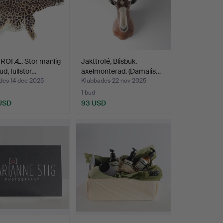
ROFÆ. Stor manlig
Jakttrofé, Blisbuk.
ud, fullstor…
axelmonterad. (Damalis…
des 14 dec 2025
Klubbades 22 nov 2025
1 bud
 USD
93 USD