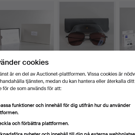
vänder cookies
BROGAARD GAVEKORT.
AT SE OPTIK
AT SE
Välgörenhetsauktion för…
SOLBRILLER.
Välgör
änst är en del av Auctionet-plattformen. Vissa cookies är nöd
Välgörenhetsauktio…
Klubbades 25 okt 2025
Klubbades 25 okt 2025
Klubba
illhandahålla tjänsten, medan du kan hantera eller återkalla ditt
25 bud
16 bud
25 bud
 för de som används för att:
441 USD
155 USD
310 U
assa funktioner och innehåll för dig utifrån hur du använder
ttformen.
eckla och förbättra plattformen.
knadsföra nyheter och innehåll till dig på externa webbplatse