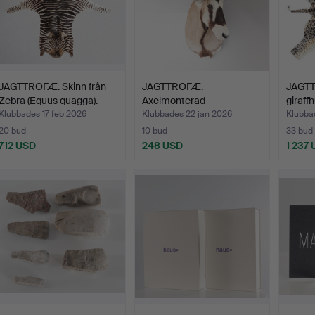
JAGTTROFÆ. Skinn från
JAGTTROFÆ.
JAGTT
Zebra (Equus quagga).
Axelmonterad
giraffh
Gemsbok/Oryxantilo…
Klubbades 17 feb 2026
Klubbades 22 jan 2026
Klubba
20 bud
10 bud
33 bud
712 USD
248 USD
1 237