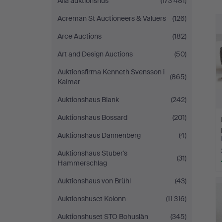
Alla auktionshus
(173 481)
Acreman St Auctioneers & Valuers
(126)
Arce Auctions
(182)
Art and Design Auctions
(50)
Auktionsfirma Kenneth Svensson i
(865)
Kalmar
Auktionshaus Blank
(242)
Auktionshaus Bossard
(201)
Auktionshaus Dannenberg
(4)
Auktionshaus Stuber's
(31)
Hammerschlag
Auktionshaus von Brühl
(43)
Auktionshuset Kolonn
(11 316)
Auktionshuset STO Bohuslän
(345)