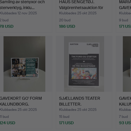
Samling av stenyxor och
HAUS SENGETØJ.
MARI
stenverktyg, inklu…
Välgörenhetsauktion för
GAVE
Kæk…
Välgö
Klubbades 12 nov 2025
Klubbades 25 okt 2025
Klubba
2 bud
20 bud
9 bud
78 USD
186 USD
171 U
GAVEKORT GO' FORM
SJÆLLANDS TEATER
GAVE
KALUNDBORG.
BILLETTER.
KALU
Välgörenhets…
Välgörenhetsau…
Välgö
Klubbades 25 okt 2025
Klubbades 25 okt 2025
Klubba
11 bud
15 bud
7 bud
124 USD
171 USD
93 U