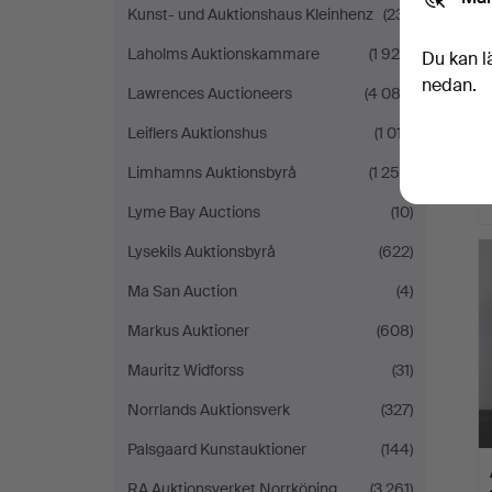
Kunst- und Auktionshaus Kleinhenz
(231)
Laholms Auktionskammare
(1 928)
Du kan l
nedan.
Lawrences Auctioneers
(4 083)
Leiflers Auktionshus
(1 017)
Limhamns Auktionsbyrå
(1 250)
Lyme Bay Auctions
(10)
Lysekils Auktionsbyrå
(622)
Ma San Auction
(4)
Markus Auktioner
(608)
Mauritz Widforss
(31)
Norrlands Auktionsverk
(327)
Palsgaard Kunstauktioner
(144)
RA Auktionsverket Norrköping
(3 261)