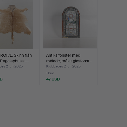
ROFÆ. Skinn från
Antika fönster med
Tragelaphus st…
målade, målat glasfönst…
des 2 jun 2025
Klubbades 2 jun 2025
1 bud
SD
47 USD