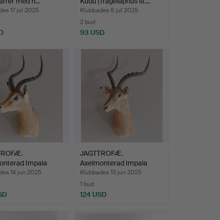
garrer med h…
Kudu (Tragelaphus st…
es 17 jul 2025
Klubbades 8 jul 2025
2 bud
D
93 USD
TROFÆ.
JAGTTROFÆ.
onterad Impala
Axelmonterad Impala
ceros …
(Aepyceros …
des 14 jun 2025
Klubbades 13 jun 2025
1 bud
SD
124 USD