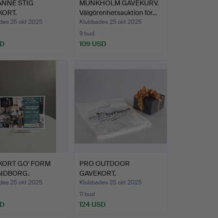
ANNE STIG
MUNKHOLM GAVEKURV.
KORT.
Välgörenhetsauktion för…
renhetsauktio…
des 25 okt 2025
Klubbades 25 okt 2025
9 bud
SD
109 USD
KORT GO' FORM
PRO OUTDOOR
NDBORG.
GAVEKORT.
renhets…
Välgörenhetsauktion …
des 25 okt 2025
Klubbades 25 okt 2025
11 bud
SD
124 USD