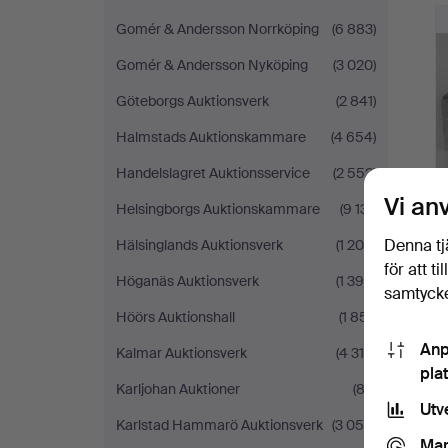
Gomér & Andersson Norrköping
(6 883)
Gomér & Andersson Nyköping
(3 020)
Göteborgs Auktionsverk
(2 841)
Halmstads Auktionskammare
(4 654)
Handelslagret Auktionsservice
(2 552)
Vi an
Helsingborgs Auktionskammare
(9 131)
Denna tj
Hälsinglands Auktionsverk
(1 208)
för att t
Höganäs Auktionsverk
(1 390)
samtycke
Höörs Auktionshall
(1 851)
Anp
Kalmar Auktionsverk
(4 318)
pla
Karljohan Auktioner
(82)
Utv
Karlstad Hammarö Auktionsverk
(3 054)
Mar