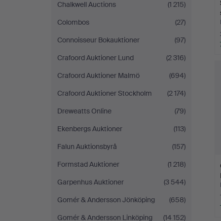
Chalkwell Auctions
(1 215)
Colombos
(27)
Connoisseur Bokauktioner
(97)
Crafoord Auktioner Lund
(2 316)
Crafoord Auktioner Malmö
(694)
Crafoord Auktioner Stockholm
(2 174)
Dreweatts Online
(79)
Ekenbergs Auktioner
(113)
Falun Auktionsbyrå
(157)
Formstad Auktioner
(1 218)
Garpenhus Auktioner
(3 544)
Gomér & Andersson Jönköping
(658)
Gomér & Andersson Linköping
(14 152)