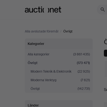
Auctionet.com
Alla avslutade föremål
/
Övrigt
Ö
Övrigt
Kategorier
Alla kategorier
(3 861 435)
Övrigt
(173 471)
Modern Teknik & Elektronik
(22 925)
Moderna Verktyg
(7 621)
S
Övrigt
(142 731)
S
Länder