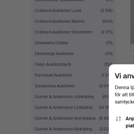
Crafoord Auktioner Lund
(2 316)
Crafoord Auktioner Malmö
(694)
Crafoord Auktioner Stockholm
(2 175)
Dreweatts Online
(79)
Ekenbergs Auktioner
(113)
Falun Auktionsbyrå
(157)
Vi an
Formstad Auktioner
(1 218)
Garpenhus Auktioner
(3 544)
Denna tj
för att t
Gomér & Andersson Jönköping
(658)
samtycke
Gomér & Andersson Linköping
(14 152)
Gomér & Andersson Norrköping
(6 883)
Anp
pla
Gomér & Andersson Nyköping
(3 020)