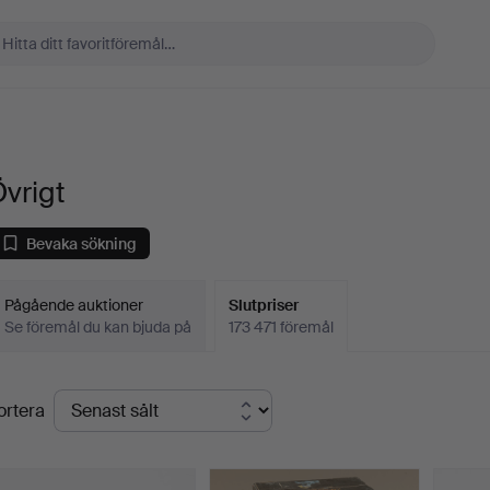
vrigt
Bevaka sökning
Pågående auktioner
Slutpriser
Se föremål du kan bjuda på
173 471 föremål
lutpriser
ortera