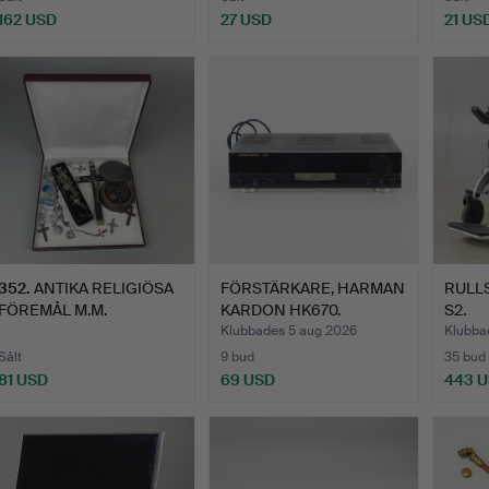
162 USD
27 USD
21 US
352
.
ANTIKA RELIGIÖSA
FÖRSTÄRKARE, HARMAN
RULLST
FÖREMÅL M.M.
KARDON HK670.
S2.
Klubbades 5 aug 2026
Klubba
Sålt
9 bud
35 bud
81 USD
69 USD
443 