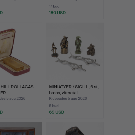
17 bud
SD
180 USD
NHILL ROLLAGAS
MINIATYER / SIGILL, 6 st,
ER.
brons, vitmetall…
des 5 aug 2026
Klubbades 5 aug 2026
5 bud
SD
69 USD