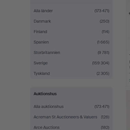
Alla länder
(173 471)
Danmark
(250)
Finland
(114)
Spanien
(1 665)
Storbritannien
(9 781)
Sverige
(159 304)
Tyskland
(2 305)
Auktionshus
Alla auktionshus
(173 471)
Acreman St Auctioneers & Valuers
(126)
Arce Auctions
(182)