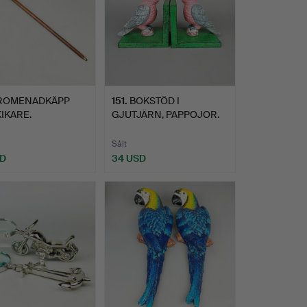
ROMENADKÄPP
151
.
BOKSTÖD I
IKARE.
GJUTJÄRN, PAPPOJOR.
Sålt
SD
34 USD