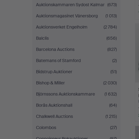
Auktionskammaren Sydost Kalmar
(673)
Auktionsmagasinet Vänersborg
(1 013)
Auktionsverket Engelholm
(2 784)
Balclis
(656)
Barcelona Auctions
(827)
Batemans of Stamford
(2)
Bidstrup Auktioner
(51)
Bishop & Miller
(2 030)
Björnssons Auktionskammare
(1 632)
Borås Auktionshall
(64)
Chalkwell Auctions
(1 215)
Colombos
(27)
Connoisseur Bokauktioner
(97)