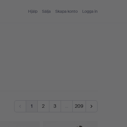
Hjälp
Sälja
Skapa konto
Logga in
1
2
3
…
209