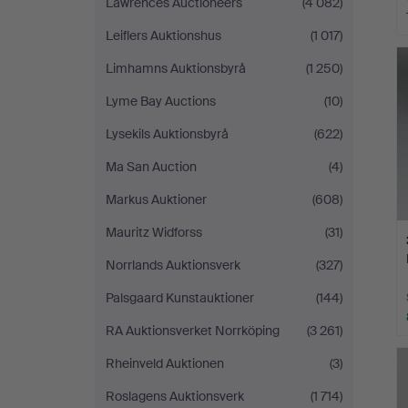
Lawrences Auctioneers
(4 082)
Leiflers Auktionshus
(1 017)
Limhamns Auktionsbyrå
(1 250)
Lyme Bay Auctions
(10)
Lysekils Auktionsbyrå
(622)
Ma San Auction
(4)
Markus Auktioner
(608)
Mauritz Widforss
(31)
Norrlands Auktionsverk
(327)
Palsgaard Kunstauktioner
(144)
RA Auktionsverket Norrköping
(3 261)
Rheinveld Auktionen
(3)
Roslagens Auktionsverk
(1 714)