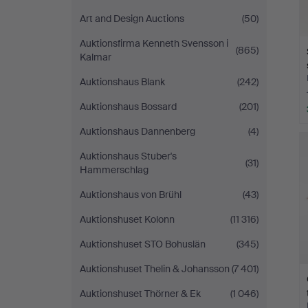
Art and Design Auctions
(50)
Auktionsfirma Kenneth Svensson i
(865)
Kalmar
Auktionshaus Blank
(242)
Auktionshaus Bossard
(201)
Auktionshaus Dannenberg
(4)
Auktionshaus Stuber's
(31)
Hammerschlag
Auktionshaus von Brühl
(43)
Auktionshuset Kolonn
(11 316)
Auktionshuset STO Bohuslän
(345)
Auktionshuset Thelin & Johansson
(7 401)
Auktionshuset Thörner & Ek
(1 046)