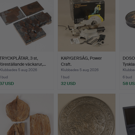
TRYCKPLÅTAR, 3 st,
KAP/GERSÅG, Power
DOSOR
föreställande väckarur,…
Craft.
Tyskla
Klubbades 5 aug 2026
Klubbades 5 aug 2026
Klubba
1 bud
1 bud
6 bud
37 USD
32 USD
58 U