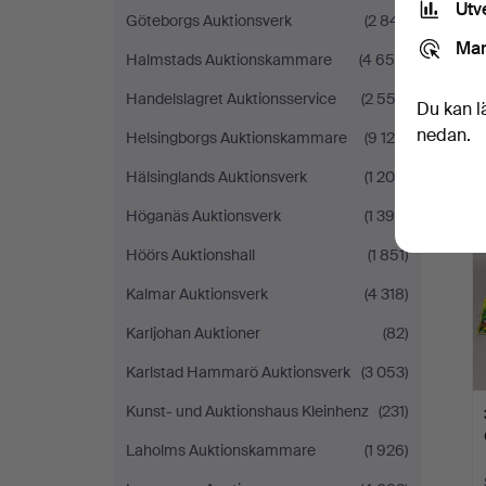
Utv
Göteborgs Auktionsverk
(2 841)
Mar
Halmstads Auktionskammare
(4 654)
Handelslagret Auktionsservice
(2 552)
Du kan l
nedan.
Helsingborgs Auktionskammare
(9 129)
Hälsinglands Auktionsverk
(1 208)
Höganäs Auktionsverk
(1 390)
Höörs Auktionshall
(1 851)
Kalmar Auktionsverk
(4 318)
Karljohan Auktioner
(82)
Karlstad Hammarö Auktionsverk
(3 053)
Kunst- und Auktionshaus Kleinhenz
(231)
Laholms Auktionskammare
(1 926)