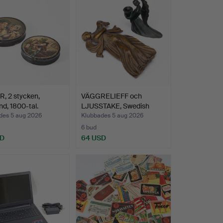
, 2 stycken,
VÄGGRELIEFF och
nd, 1800-tal.
LJUSSTAKE, Swedish
Grace, …
des 5 aug 2026
Klubbades 5 aug 2026
6 bud
SD
64 USD