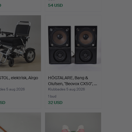
D
54 USD
OL, elektrisk, Airgo
HÖGTALARE, Bang &
Olufsen, "Beovox CX50", …
des 5 aug 2026
Klubbades 5 aug 2026
1 bud
USD
32 USD