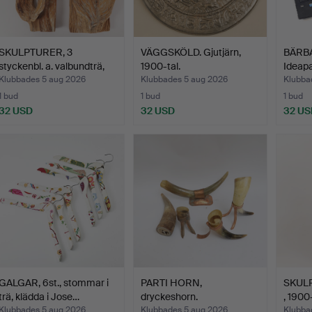
SKULPTURER, 3
VÄGGSKÖLD. Gjutjärn,
BÄRBA
styckenbl. a. valbundträ,
1900-tal.
Ideap
19…
Klubbades 5 aug 2026
Klubbades 5 aug 2026
Klubba
1 bud
1 bud
1 bud
32 USD
32 USD
32 US
GALGAR, 6st., stommar i
PARTI HORN,
SKUL
trä, klädda i Jose…
dryckeshorn.
, 1900-
Klubbades 5 aug 2026
Klubbades 5 aug 2026
Klubba