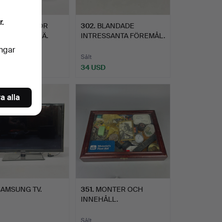
r.
NIDADE PIPOR
302
.
BLANDADE
IPSTÄLL I TRÄ.
INTRESSANTA FÖREMÅL.
ingar
Sålt
D
34 USD
a alla
SAMSUNG TV.
351
.
MONTER OCH
INNEHÅLL.
Sålt