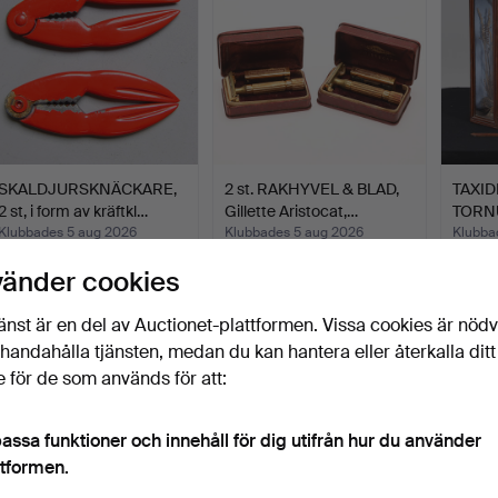
SKALDJURSKNÄCKARE,
2 st. RAKHYVEL & BLAD,
TAXID
2 st, i form av kräftkl…
Gillette Aristocat,…
TORN
Klubbades 5 aug 2026
Klubbades 5 aug 2026
Klubba
1 bud
7 bud
19 bud
vänder cookies
32 USD
87 USD
177 U
änst är en del av Auctionet-plattformen. Vissa cookies är nöd
illhandahålla tjänsten, medan du kan hantera eller återkalla ditt
 för de som används för att:
assa funktioner och innehåll för dig utifrån hur du använder
ttformen.