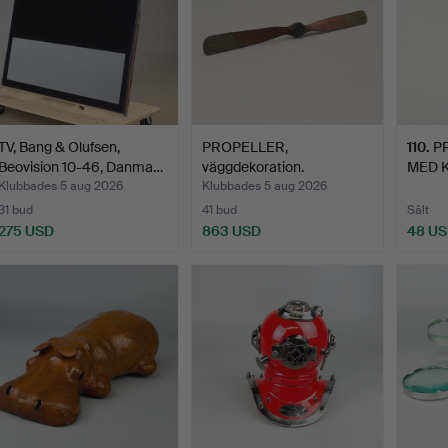
TV, Bang & Olufsen,
PROPELLER,
110
.
P
Beovision 10-46, Danma…
väggdekoration.
MED K
Klubbades 5 aug 2026
Klubbades 5 aug 2026
31 bud
41 bud
Sålt
275 USD
863 USD
48 U