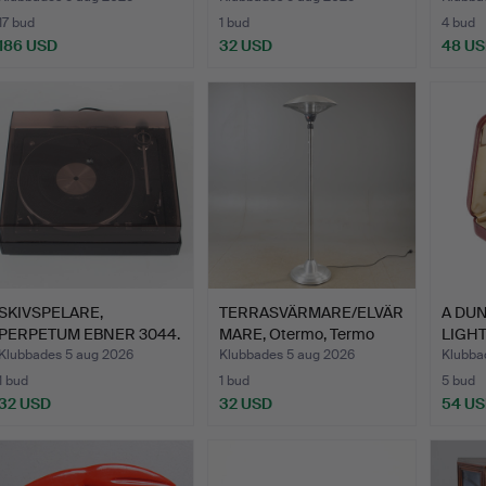
17 bud
1 bud
4 bud
186 USD
32 USD
48 U
SKIVSPELARE,
TERRASVÄRMARE/ELVÄR
A DU
PERPETUM EBNER 3044.
MARE, Otermo, Termo
LIGHT
Ven…
Klubbades 5 aug 2026
Klubbades 5 aug 2026
Klubba
1 bud
1 bud
5 bud
32 USD
32 USD
54 U