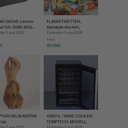
R DATOR. Lenovo
FLASKETIKETTER,
ad 100-15IBD 80Q…
blandade drycken,
mestadel…
des 5 aug 2026
Klubbades 5 aug 2026
1 bud
D
32 USD
PTUR/VALBUNDTRÄ
VINKYL / WINE COOLER,
tal.
TEMPTECH, MODELL
MW9…
des 5 aug 2026
Klubbades 5 aug 2026