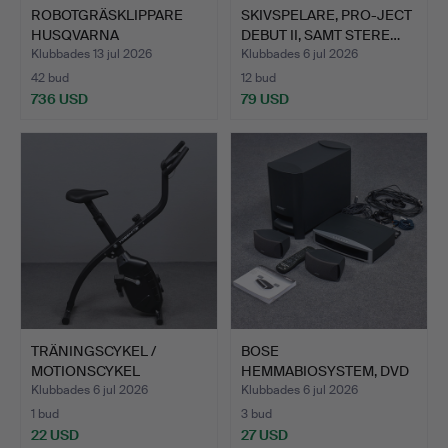
ROBOTGRÄSKLIPPARE
SKIVSPELARE, PRO-JECT
HUSQVARNA
DEBUT II, SAMT STERE…
AUTOMOWER 420 …
Klubbades 13 jul 2026
Klubbades 6 jul 2026
42 bud
12 bud
736 USD
79 USD
TRÄNINGSCYKEL /
BOSE
MOTIONSCYKEL
HEMMABIOSYSTEM, DVD
"YOSEMITE" ST…
HOME ENTERTAINMEN…
Klubbades 6 jul 2026
Klubbades 6 jul 2026
1 bud
3 bud
22 USD
27 USD