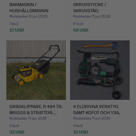
BAKMASKIN /
SKRUVSTYCKE /
HUSHÅLLSMASKIN
SKRUVSTÄD.
"ASSISTENT" ELE…
Klubbades 12 jun 2026
Klubbades 11 jun 2026
1 bud
8 bud
22 USD
58 USD
GRÄSKLIPPARE, R 484 TR,
4 ELDRIVNA VERKTYG
BRIGGS & STRATTON …
SAMT KOFOT OCH YXA,
MET…
Klubbades 11 jun 2026
Klubbades 11 jun 2026
3 bud
3 bud
32 USD
32 USD