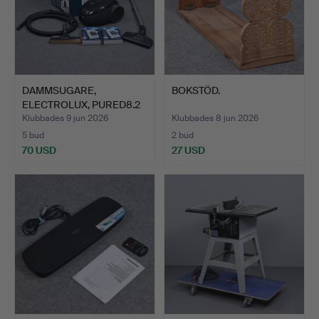
DAMMSUGARE,
BOKSTÖD.
ELECTROLUX, PURED8.2
SILENCE.
Klubbades 9 jun 2026
Klubbades 8 jun 2026
5 bud
2 bud
70 USD
27 USD