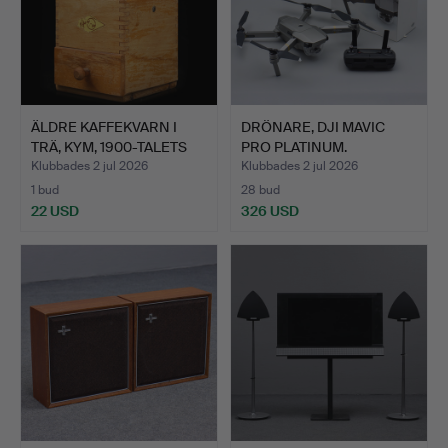
ÄLDRE KAFFEKVARN I
DRÖNARE, DJI MAVIC
TRÄ, KYM, 1900-TALETS
PRO PLATINUM.
M…
Klubbades 2 jul 2026
Klubbades 2 jul 2026
1 bud
28 bud
22 USD
326 USD