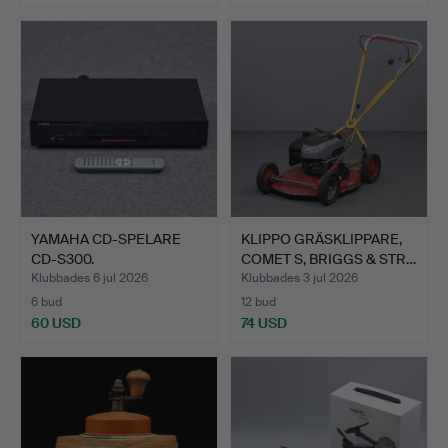
YAMAHA CD-SPELARE
KLIPPO GRÄSKLIPPARE,
CD-S300.
COMET S, BRIGGS & STR…
Klubbades 6 jul 2026
Klubbades 3 jul 2026
6 bud
12 bud
60 USD
74 USD