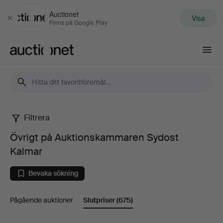
Auctionet
Visa
Stäng
Finns på Google Play
Auctionet.com
Filtrera
Övrigt
Övrigt på Auktionskammaren Sydost
på
Kalmar
Auktionskammaren
Bevaka sökning
Sydost
Pågående auktioner
Slutpriser
(675)
Kalmar