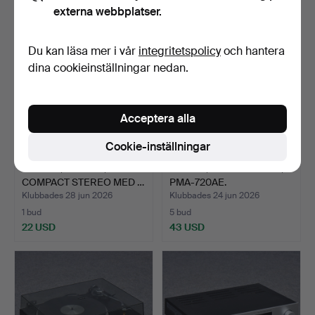
externa webbplatser.
Du kan läsa mer i vår
integritetspolicy
och hantera
dina cookieinställningar nedan.
Acceptera alla
Cookie-inställningar
STEREO, AUDIZIO, NIMES
DENON, FÖRSTÄRKARE,
COMPACT STEREO MED …
PMA-720AE.
Klubbades 28 jun 2026
Klubbades 24 jun 2026
1 bud
5 bud
22 USD
43 USD