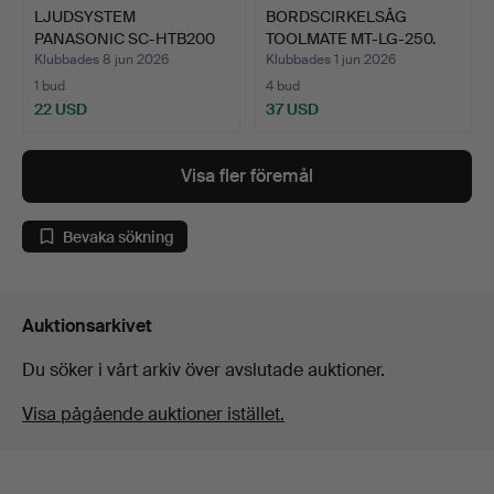
LJUDSYSTEM
BORDSCIRKELSÅG
PANASONIC SC-HTB200
TOOLMATE MT-LG-250.
SOUNDBAR ME…
Klubbades 8 jun 2026
Klubbades 1 jun 2026
1 bud
4 bud
22 USD
37 USD
Visa fler föremål
Bevaka sökning
Auktionsarkivet
Du söker i vårt arkiv över avslutade auktioner.
Visa pågående auktioner istället.