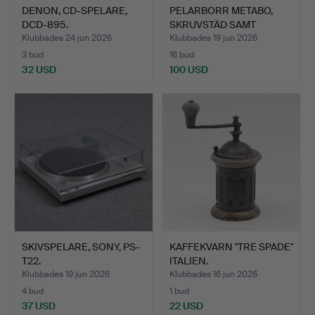
DENON, CD-SPELARE,
PELARBORR METABO,
DCD-895.
SKRUVSTÄD SAMT
MASKINSKR…
Klubbades 24 jun 2026
Klubbades 19 jun 2026
3 bud
16 bud
32 USD
100 USD
SKIVSPELARE, SONY, PS-
KAFFEKVARN "TRE SPADE"
T22.
ITALIEN.
Klubbades 19 jun 2026
Klubbades 16 jun 2026
4 bud
1 bud
37 USD
22 USD