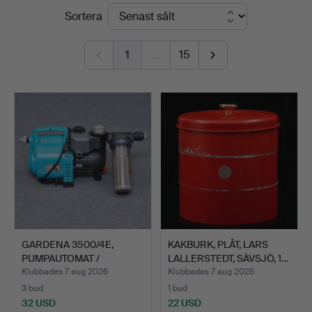
Slutpriser
Sortera
1
…
15
GARDENA 3500/4E,
KAKBURK, PLÅT, LARS
PUMPAUTOMAT /
LALLERSTEDT, SÄVSJÖ, 1…
VATTENPUMP,…
Klubbades 7 aug 2026
Klubbades 7 aug 2026
3 bud
1 bud
32 USD
22 USD