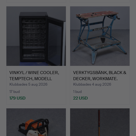
VINKYL / WINE COOLER,
VERKTYGSBÄNK, BLACK &
TEMPTECH, MODELL
DECKER, WORKMATE.
MW9…
Klubbades 5 aug 2026
Klubbades 4 aug 2026
17 bud
1 bud
179 USD
22 USD