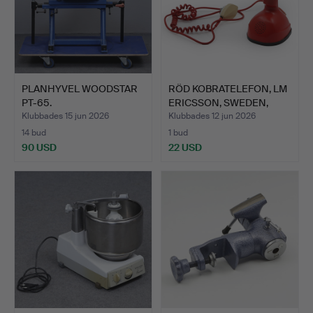
PLANHYVEL WOODSTAR
RÖD KOBRATELEFON, LM
PT-65.
ERICSSON, SWEDEN,
190…
Klubbades 15 jun 2026
Klubbades 12 jun 2026
14 bud
1 bud
90 USD
22 USD