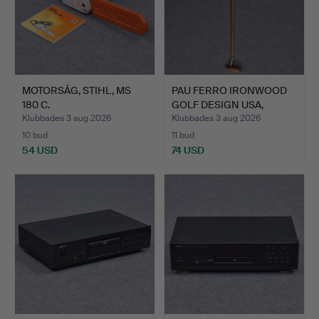
MOTORSÅG, STIHL, MS
PAU FERRO IRONWOOD
180 C.
GOLF DESIGN USA,
GOLFKL…
Klubbades 3 aug 2026
Klubbades 3 aug 2026
10 bud
11 bud
54 USD
74 USD