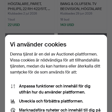
HÖGTALARE, PARET,
BANG & OLUFSEN. TV
PHILIPS, 22 RH 422/51T, …
BEOVISION, HÖGTALARE
BE…
Klubbades 2 jul 2026
Klubbades 29 jun 2026
1 bud
18 bud
22 USD
143 USD
Vi använder cookies
Denna tjänst är en del av Auctionet-plattformen.
Vissa cookies är nödvändiga för att tillhandahålla
tjänsten, medan du kan hantera eller återkalla ditt
samtycke för de som används för att:
Anpassa funktioner och innehåll för dig
TV-KANNA,
PIONEER, SUPER AUDIO
utifrån hur du använder plattformen.
TERMOVERKEN
CD SPELARE, PD-D6-J, …
JÖNKÖPING.
Klubbades 29 jun 2026
Klubbades 29 jun 2026
Utveckla och förbättra plattformen.
1 bud
31 bud
22 USD
295 USD
Marknadsföra nyheter och innehåll till dig på