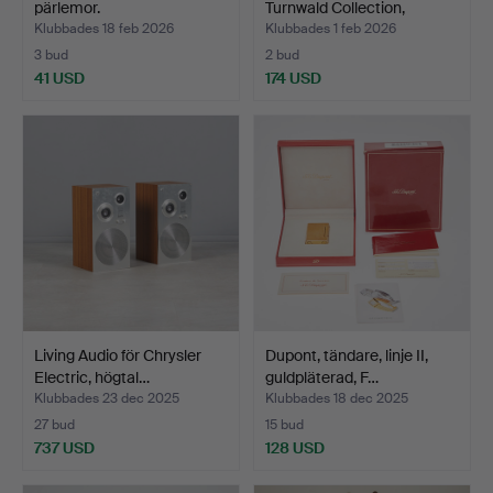
pärlemor.
Turnwald Collection,
glassk…
Klubbades 18 feb 2026
Klubbades 1 feb 2026
3 bud
2 bud
41 USD
174 USD
Living Audio för Chrysler
Dupont, tändare, linje II,
Electric, högtal…
guldpläterad, F…
Klubbades 23 dec 2025
Klubbades 18 dec 2025
27 bud
15 bud
737 USD
128 USD