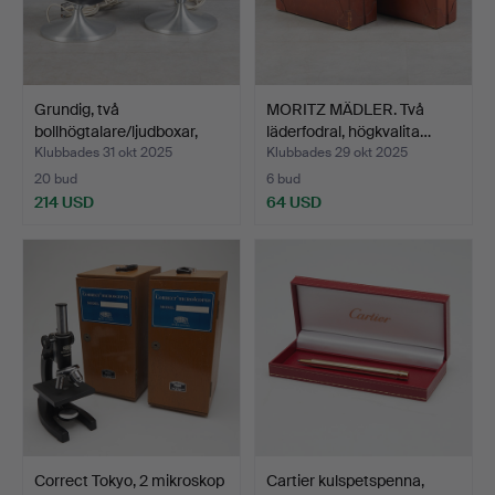
Grundig, två
MORITZ MÄDLER. Två
bollhögtalare/ljudboxar,
läderfodral, högkvalita…
mode…
Klubbades 31 okt 2025
Klubbades 29 okt 2025
20 bud
6 bud
214 USD
64 USD
Correct Tokyo, 2 mikroskop
Cartier kulspetspenna,