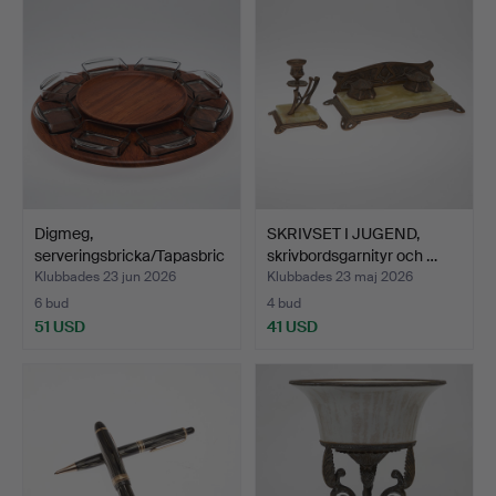
Digmeg,
SKRIVSET I JUGEND,
serveringsbricka/Tapasbric
skrivbordsgarnityr och …
ka, teak…
Klubbades 23 jun 2026
Klubbades 23 maj 2026
6 bud
4 bud
51 USD
41 USD