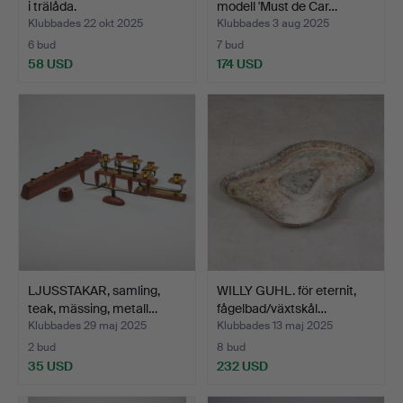
i trälåda.
modell 'Must de Car…
Klubbades 22 okt 2025
Klubbades 3 aug 2025
6 bud
7 bud
58 USD
174 USD
LJUSSTAKAR, samling,
WILLY GUHL. för eternit,
teak, mässing, metall…
fågelbad/växtskål…
Klubbades 29 maj 2025
Klubbades 13 maj 2025
2 bud
8 bud
35 USD
232 USD