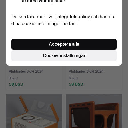
externa webbplatser.
Du kan läsa mer i vår
integritetspolicy
och hantera
dina cookieinställningar nedan.
Acceptera alla
Cookie-inställningar
klädhängare, stål, metall.
plast paraplystativ.
Klubbades 6 okt 2024
Klubbades 3 okt 2024
3 bud
6 bud
58 USD
58 USD