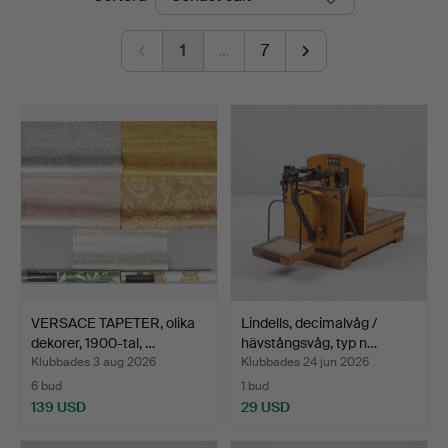
1
…
7
VERSACE TAPETER, olika
Lindells, decimalvåg /
dekorer, 1900-tal, …
hävstångsvåg, typ n…
Klubbades 3 aug 2026
Klubbades 24 jun 2026
6 bud
1 bud
139 USD
29 USD