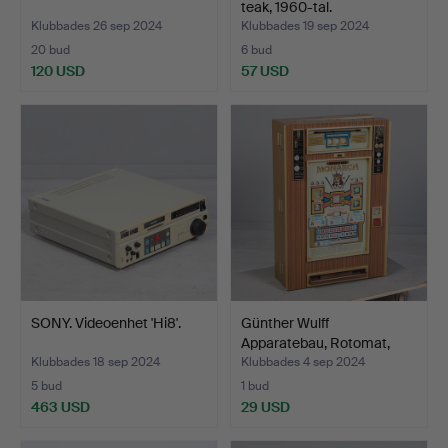
teak, 1960-tal.
Klubbades 26 sep 2024
Klubbades 19 sep 2024
20 bud
6 bud
120 USD
57 USD
SONY. Videoenhet 'Hi8'.
Günther Wulff
Apparatebau, Rotomat,
modell…
Klubbades 18 sep 2024
Klubbades 4 sep 2024
5 bud
1 bud
463 USD
29 USD