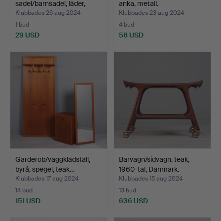
sadel/barnsadel, läder,
anka, metall.
mässi…
Klubbades 26 aug 2024
Klubbades 23 aug 2024
1 bud
4 bud
29 USD
58 USD
Garderob/väggklädställ,
Barvagn/sidvagn, teak,
byrå, spegel, teak…
1960-tal, Danmark.
Klubbades 17 aug 2024
Klubbades 15 aug 2024
14 bud
13 bud
151 USD
636 USD