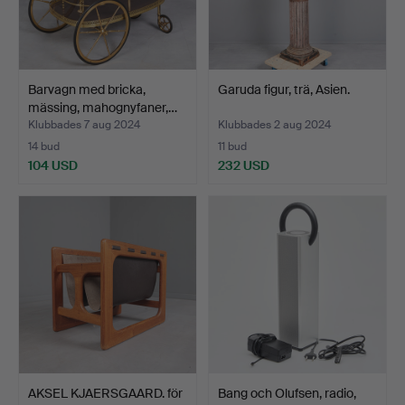
Barvagn med bricka,
Garuda figur, trä, Asien.
mässing, mahognyfaner,…
Klubbades 7 aug 2024
Klubbades 2 aug 2024
14 bud
11 bud
104 USD
232 USD
AKSEL KJAERSGAARD. för
Bang och Olufsen, radio,