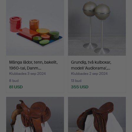
Många lådor, tenn, bakelit,
Grundig, två kulboxar,
1960-tal, Danm…
modell 'Audiorama',…
Klubbades 3 sep 2024
Klubbades 2 sep 2024
8 bud
13 bud
81 USD
355 USD