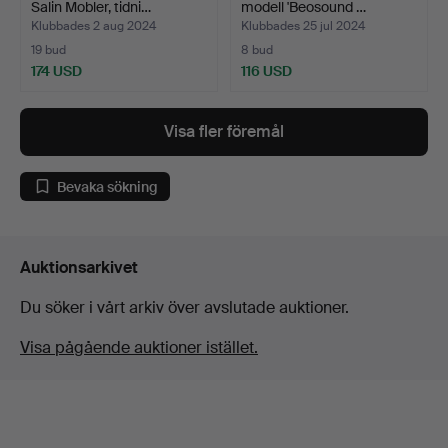
Salin Mobler, tidni…
modell 'Beosound …
Klubbades 2 aug 2024
Klubbades 25 jul 2024
19 bud
8 bud
174 USD
116 USD
Visa fler föremål
Bevaka sökning
Auktionsarkivet
Du söker i vårt arkiv över avslutade auktioner.
Visa pågående auktioner istället.