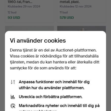
1960-tal, Fran…
metall, plast.
Klubbades 29 nov 2024
Klubbades 12 nov 2024
12 bud
11 bud
93 USD
578 USD
Vi använder cookies
Denna tjänst är en del av Auctionet-plattformen.
Vissa cookies är nödvändiga för att tillhandahålla
tjänsten, medan du kan hantera eller återkalla ditt
samtycke för de som används för att:
Louis Vuitton
Garderob/Klädstång, akryl,
Anpassa funktioner och innehåll för dig
motorcykelhjälm/hjälm,
metall, 1970-/8…
utifrån hur du använder plattformen.
model…
Klubbades 25 okt 2024
Klubbades 23 okt 2024
11 bud
6 bud
Utveckla och förbättra plattformen.
572 USD
58 USD
Marknadsföra nyheter och innehåll till dig på