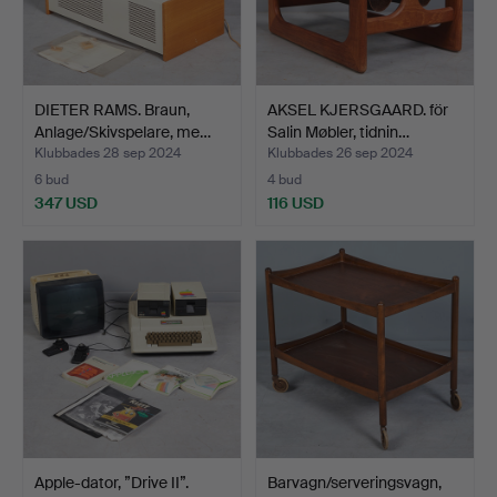
DIETER RAMS. Braun,
AKSEL KJERSGAARD. för
Anlage/Skivspelare, me…
Salin Møbler, tidnin…
Klubbades 28 sep 2024
Klubbades 26 sep 2024
6 bud
4 bud
347 USD
116 USD
Apple-dator, ”Drive II”.
Barvagn/serveringsvagn,