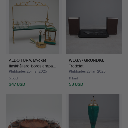
ALDO TURA. Mycket
WEGA / GRUNDIG.
flaskhållare, bordslampa…
Tredelat
musiksystem/ljuds…
Klubbades 25 mar 2025
Klubbades 23 jan 2025
5 bud
11 bud
347 USD
58 USD