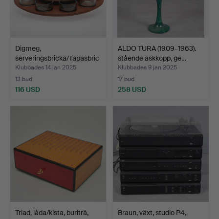
Digmeg,
ALDO TURA (1909–1963).
serveringsbricka/Tapasbric
stående askkopp, ge…
ka, teak…
Klubbades 14 jan 2025
Klubbades 9 jan 2025
13 bud
17 bud
116 USD
258 USD
Triad, låda/kista, burlträ,
Braun, växt, studio P4,