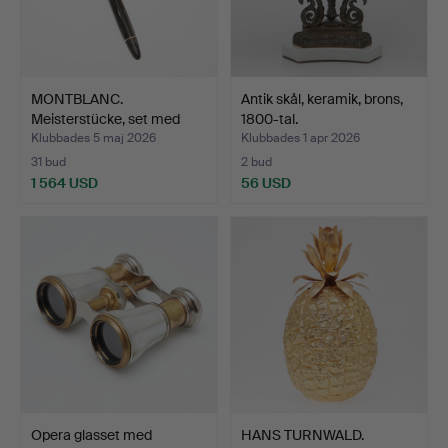
MONTBLANC.
Antik skål, keramik, brons,
Meisterstücke, set med
1800-tal.
reservoa…
Klubbades 5 maj 2026
Klubbades 1 apr 2026
31 bud
2 bud
1 564 USD
56 USD
Opera glasset med
HANS TURNWALD.