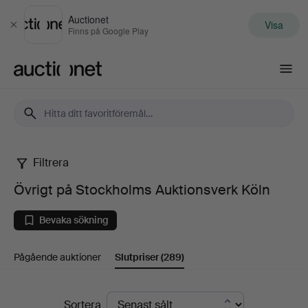
Auctionet
Visa
Stäng
Finns på Google Play
Auctionet.com
Filtrera
Övrigt
Övrigt på Stockholms Auktionsverk Köln
på
Bevaka sökning
Stockholms
Pågående auktioner
Slutpriser
(289)
Auktionsverk
Köln
Slutpriser
Sortera