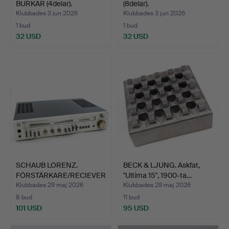
BURKAR (4delar).
(8delar).
Klubbades 3 jun 2026
Klubbades 3 jun 2026
1 bud
1 bud
32 USD
32 USD
SCHAUB LORENZ.
BECK & LJUNG. Askfat,
FÖRSTÄRKARE/RECIEVER
"Ultima 15", 1900-ta…
, ITT 8…
Klubbades 29 maj 2026
Klubbades 29 maj 2026
8 bud
11 bud
101 USD
95 USD