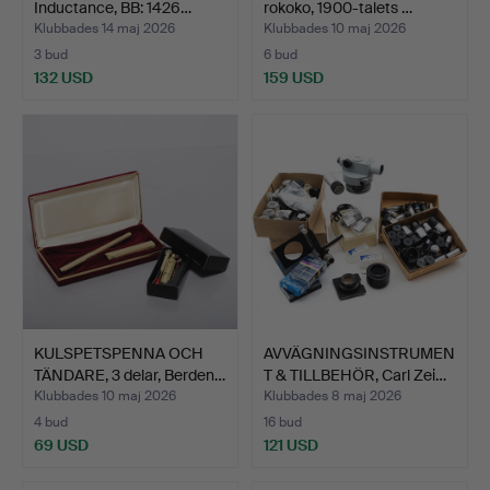
Inductance, BB: 1426…
rokoko, 1900-talets …
Klubbades 14 maj 2026
Klubbades 10 maj 2026
3 bud
6 bud
132 USD
159 USD
KULSPETSPENNA OCH
AVVÄGNINGSINSTRUMEN
TÄNDARE, 3 delar, Berden…
T & TILLBEHÖR, Carl Zei…
Klubbades 10 maj 2026
Klubbades 8 maj 2026
4 bud
16 bud
69 USD
121 USD