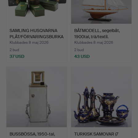
SAMLING HUSQVARNA
BÅTMODELL, segelbåt,
PLÅT/FÖRVARINGSBURKA
1900tal, trä/textil.
R (1…
Klubbades 8 maj 2026
Klubbades 8 maj 2026
2 bud
2 bud
37 USD
43 USD
BUSSBÖSSA, 1950-tal,
TURKISK SAMOVAR (7