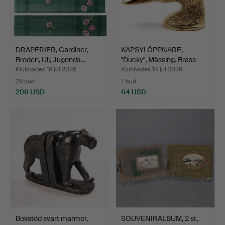
DRAPERIER, Gardiner,
KAPSYLÖPPNARE,
Broderi, Ull, Jugends…
"Ducky", Mässing. Brass
Des…
Klubbades 19 jul 2026
Klubbades 18 jul 2026
29 bud
7 bud
206 USD
64 USD
Bokstöd svart marmor,
SOUVENIRALBUM, 2 st,