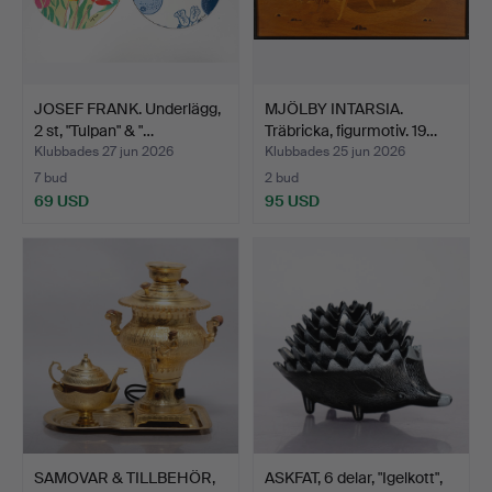
JOSEF FRANK. Underlägg,
MJÖLBY INTARSIA.
2 st, "Tulpan" & "…
Träbricka, figurmotiv. 19…
Klubbades 27 jun 2026
Klubbades 25 jun 2026
7 bud
2 bud
69 USD
95 USD
SAMOVAR & TILLBEHÖR,
ASKFAT, 6 delar, "Igelkott",