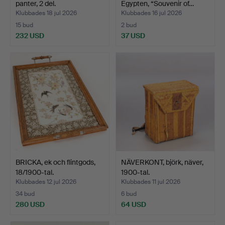
panter, 2 del.
Egypten, “Souvenir of…
Klubbades 18 jul 2026
Klubbades 16 jul 2026
15 bud
2 bud
232 USD
37 USD
BRICKA, ek och flintgods,
NÄVERKONT, björk, näver,
18/1900-tal.
1900-tal.
Klubbades 12 jul 2026
Klubbades 11 jul 2026
34 bud
6 bud
280 USD
64 USD