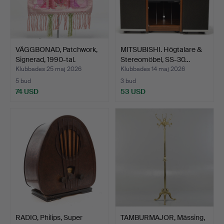
VÄGGBONAD, Patchwork,
MITSUBISHI. Högtalare &
Signerad, 1990-tal.
Stereomöbel, SS-30…
Klubbades 25 maj 2026
Klubbades 14 maj 2026
5 bud
3 bud
74 USD
53 USD
RADIO, Philips, Super
TAMBURMAJOR, Mässing,