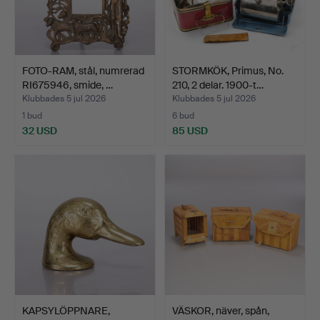
FOTO-RAM, stål, numrerad
STORMKÖK, Primus, No.
RI675946, smide, …
210, 2 delar. 1900-t…
Klubbades 5 jul 2026
Klubbades 5 jul 2026
1 bud
6 bud
32 USD
85 USD
KAPSYLÖPPNARE,
VÄSKOR, näver, spån,