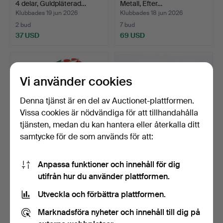
4 delar, Guldpläterad…
Metall, Efter…
Klubbades 19 jun 2026
Klubbades 18 jun 2026
2 bud
7 bud
37 USD
69 USD
Vi använder cookies
Denna tjänst är en del av Auctionet-plattformen.
Vissa cookies är nödvändiga för att tillhandahålla
tjänsten, medan du kan hantera eller återkalla ditt
samtycke för de som används för att:
JOSEF FRANK.
TÄNDARE, S.T. Dupont,
Anpassa funktioner och innehåll för dig
Bordstabletter/
Paris, Ligne 1 Grand…
utifrån hur du använder plattformen.
Bordsunderläg…
Klubbades 18 jun 2026
Klubbades 15 jun 2026
16 bud
5 bud
Utveckla och förbättra plattformen.
116 USD
101 USD
Marknadsföra nyheter och innehåll till dig på