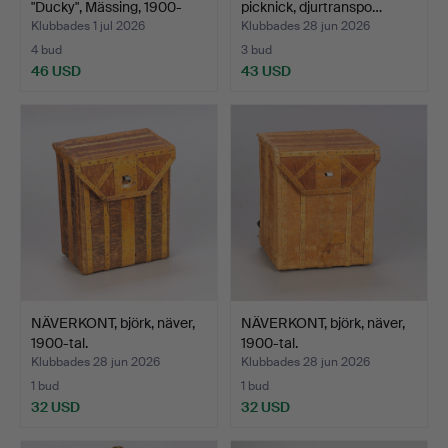
"Ducky", Mässing, 1900-
picknick, djurtranspo…
tale…
Klubbades 1 jul 2026
Klubbades 28 jun 2026
4 bud
3 bud
46 USD
43 USD
NÄVERKONT, björk, näver,
NÄVERKONT, björk, näver,
1900-tal.
1900-tal.
Klubbades 28 jun 2026
Klubbades 28 jun 2026
1 bud
1 bud
32 USD
32 USD