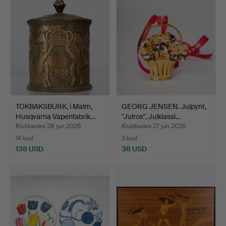
TOKBAKSBURK, i Malm,
GEORG JENSEN. Julpynt,
Husqvarna Vapenfabrik…
"Julros", Julklassi…
Klubbades 28 jun 2026
Klubbades 27 jun 2026
14 bud
3 bud
138 USD
38 USD