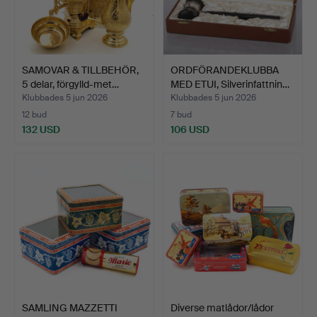
SAMOVAR & TILLBEHÖR,
ORDFÖRANDEKLUBBA
5 delar, förgylld-met…
MED ETUI, Silverinfattnin…
Klubbades 5 jun 2026
Klubbades 5 jun 2026
12 bud
7 bud
132 USD
106 USD
SAMLING MAZZETTI
Diverse matlådor/lådor