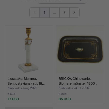
1
…
7
Ljusstake, Marmor,
BRICKA, Chinoiserie,
Sengustaviansk stil, 18…
Blomstermönster, 1800…
Klubbades 1 aug 2026
Klubbades 24 jul 2026
6 bud
8 bud
77 USD
85 USD