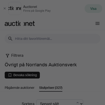
Auctionet
Visa
Stäng
Finns på Google Play
Auctionet.com
Filtrera
Övrigt
Övrigt på Norrlands Auktionsverk
på
Bevaka sökning
Norrlands
Pågående auktioner
Slutpriser
(327)
Auktionsverk
Slutpriser
Sortera