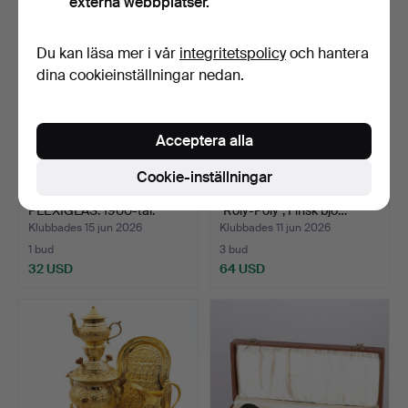
externa webbplatser.
Du kan läsa mer i vår
integritetspolicy
och hantera
dina cookieinställningar nedan.
Acceptera alla
Cookie-inställningar
HYLLSTÄLL MED
EERO SAARINEN. Fat,
PLEXIGLAS. 1900-tal.
"Roly-Poly", Finsk bjö…
Klubbades 15 jun 2026
Klubbades 11 jun 2026
1 bud
3 bud
32 USD
64 USD