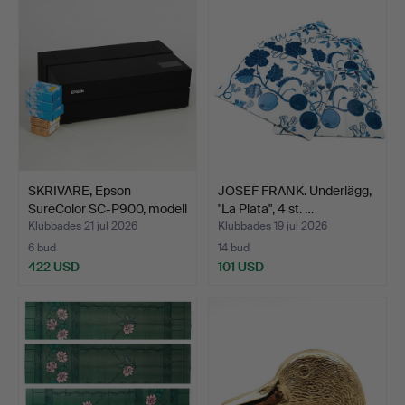
SKRIVARE, Epson
JOSEF FRANK. Underlägg,
SureColor SC-P900, modell
"La Plata", 4 st. …
…
Klubbades 21 jul 2026
Klubbades 19 jul 2026
6 bud
14 bud
422 USD
101 USD