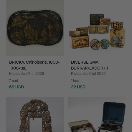
BRICKA, Chinoiserie, 1800-
DIVERSE SMÅ
1900-tal.
BURKAR/LÅDOR (11
DELAR).
Klubbades 11 jul 2026
Klubbades 6 jul 2026
7 bud
1 bud
69 USD
32 USD