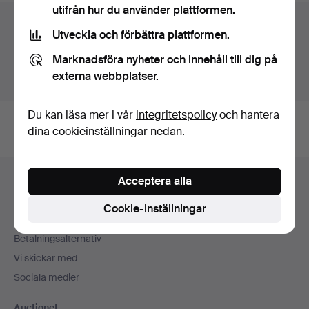
utifrån hur du använder plattformen.
Auktionsarkivet
Utveckla och förbättra plattformen.
Du söker i vårt arkiv över avslutade auktioner.
Marknadsföra nyheter och innehåll till dig på
externa webbplatser.
Visa pågående auktioner istället.
Du kan läsa mer i vår
integritetspolicy
och hantera
dina cookieinställningar nedan.
Sidfotsnavigation
Acceptera alla
Hjälp och kontakt
Kontakta support
Cookie-inställningar
Alla auktionshus
Betalningsalternativ
Vi skickar med
Sociala medier
Auctionet