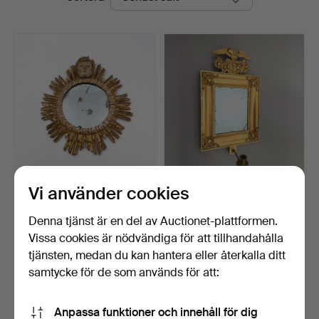
Vi använder cookies
SOLSPEGEL, 18-1900-tal,
SPEGELLAMPETT, 1800-
träskuren, delvis …
tal, bronserad delvis …
Klubbades 28 jun 2026
Klubbades 24 apr 2026
Denna tjänst är en del av Auctionet-plattformen.
5 bud
1 bud
Vissa cookies är nödvändiga för att tillhandahålla
69 USD
32 USD
tjänsten, medan du kan hantera eller återkalla ditt
samtycke för de som används för att:
Bevaka sökning
Anpassa funktioner och innehåll för dig