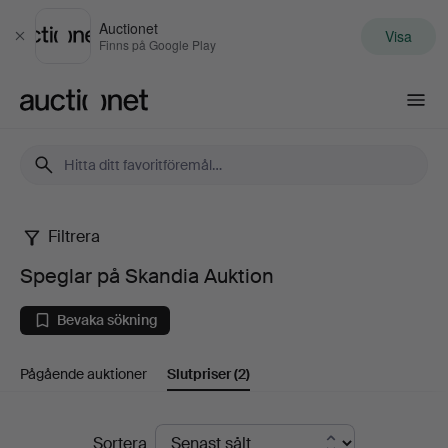
Auctionet
Visa
Stäng
Finns på Google Play
Auctionet.com
Filtrera
Speglar
Speglar på Skandia Auktion
på
Bevaka sökning
Skandia
Pågående auktioner
Slutpriser
(2)
Auktion
Slutpriser
Sortera