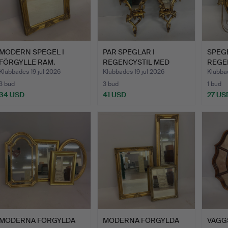
MODERN SPEGEL I
PAR SPEGLAR I
SPEG
FÖRGYLLE RAM.
REGENCYSTIL MED
REGE
ÖRNKRÖN.
Klubbades 19 jul 2026
Klubbades 19 jul 2026
Klubbad
3 bud
3 bud
1 bud
34 USD
41 USD
27 US
MODERNA FÖRGYLDA
MODERNA FÖRGYLDA
VÄGG