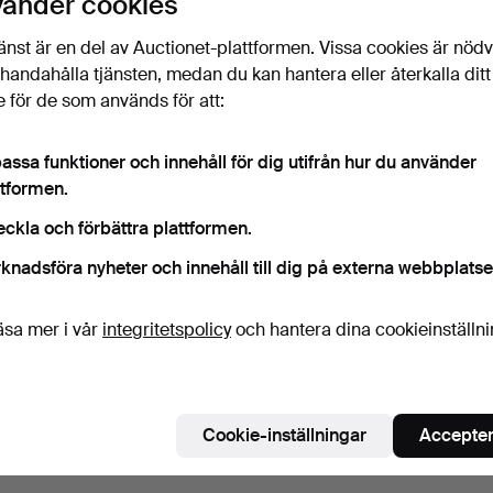
vänder cookies
Bevaka sökning
änst är en del av Auctionet-plattformen. Vissa cookies är nöd
illhandahålla tjänsten, medan du kan hantera eller återkalla ditt
 för de som används för att:
assa funktioner och innehåll för dig utifrån hur du använder
ttformen.
eckla och förbättra plattformen.
knadsföra nyheter och innehåll till dig på externa webbplatse
äsa mer i vår
integritetspolicy
och hantera dina cookieinställn
Cookie-inställningar
Accepter