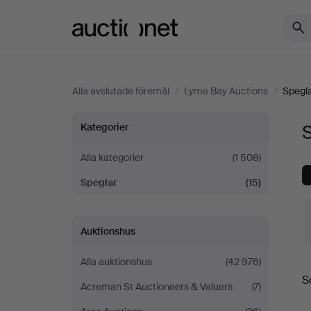
Auctionet.com
Alla avslutade föremål
/
Lyme Bay Auctions
/
Spegl
Speglar
Kategorier
på
Alla kategorier
(1 508)
Speglar
(15)
Lyme
Bay
Auktionshus
Auctions
Alla auktionshus
(42 976)
S
S
Acreman St Auctioneers & Valuers
(7)