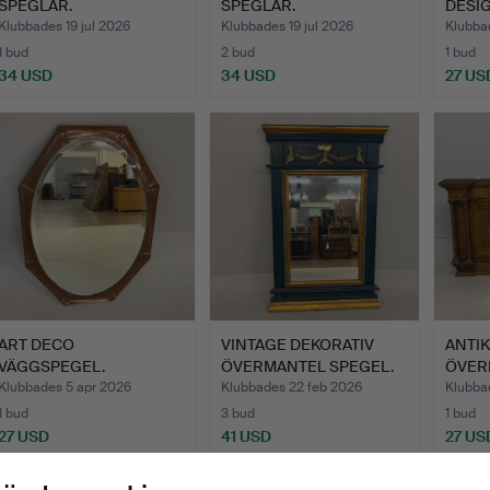
SPEGLAR.
SPEGLAR.
DESIG
Klubbades 19 jul 2026
Klubbades 19 jul 2026
Klubbad
1 bud
2 bud
1 bud
34 USD
34 USD
27 US
ART DECO
VINTAGE DEKORATIV
ANTI
VÄGGSPEGEL.
ÖVERMANTEL SPEGEL.
ÖVER
Klubbades 5 apr 2026
Klubbades 22 feb 2026
Klubba
1 bud
3 bud
1 bud
27 USD
41 USD
27 US