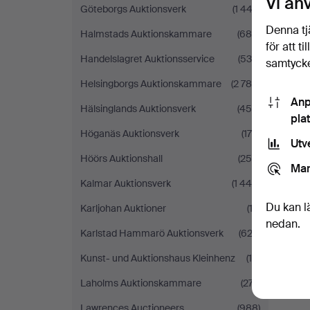
Vi an
Göteborgs Auktionsverk
(1 442)
Denna tj
Halmstads Auktionskammare
(680)
för att t
Handelslagret Auktionsservice
(539)
samtycke
Helsingborgs Auktionskammare
(2 785)
Anp
Hälsinglands Auktionsverk
(454)
pla
Höganäs Auktionsverk
(179)
Utv
Höörs Auktionshall
(254)
Mar
Kalmar Auktionsverk
(1 446)
Du kan l
Karljohan Auktioner
(12)
nedan.
Karlstad Hammarö Auktionsverk
(622)
Kunst- und Auktionshaus Kleinhenz
(16)
Laholms Auktionskammare
(277)
Lawrences Auctioneers
(988)