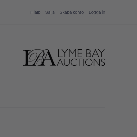
Hjälp
Sälja
Skapa konto
Logga in