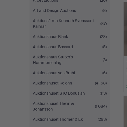
Arce Auctions
(26)
Art and Design Auctions
(8)
Auktionsfirma Kenneth Svensson i
(87)
Kalmar
Auktionshaus Blank
(28)
Auktionshaus Bossard
(5)
Auktionshaus Stuber's
(3)
Hammerschlag
Auktionshaus von Brühl
(6)
Auktionshuset Kolonn
(4 168)
Auktionshuset STO Bohuslän
(113)
Auktionshuset Thelin &
(1 084)
Johansson
Auktionshuset Thörner & Ek
(293)