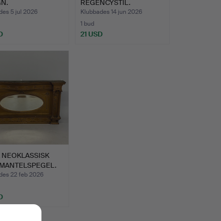
N.
REGENCYSTIL.
es 5 jul 2026
Klubbades 14 jun 2026
1 bud
D
21 USD
K NEOKLASSISK
MANTELSPEGEL.
des 22 feb 2026
D