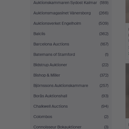
Auktionskammaren Sydost Kalmar
(189)
Auktionsmagasinet Vänersborg
(266)
Auktionsverket Engelholm
(509)
Balclis
(362)
Barcelona Auctions
(167)
Batemans of Stamford
(1)
Bidstrup Auktioner
(22)
Bishop & Miller
(372)
Björnssons Auktionskammare
(257)
Borås Auktionshall
(93)
Chalkwell Auctions
(94)
Colombos
(2)
Connoisseur Bokauktioner
(3)