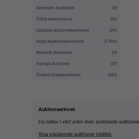
Sørensen Auktioner
(3)
TOKA Auktionshus
(14)
Uppsala Auktionskammare
(24)
Växjö Auktionskammare
(1 785)
Woxholt Auktioner
(11)
Young's Auctions
(17)
Örebro Stadsauktioner
(167)
Auktionsarkivet
Du söker i vårt arkiv över avslutade auktioner
Visa pågående auktioner istället.