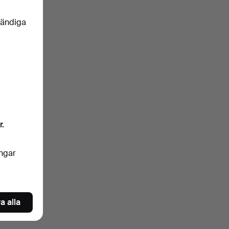
vändiga
r.
ingar
a alla