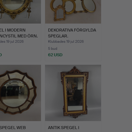
EL I MODERN
DEKORATIVA FÖRGYLDA
NCYSTIL MED ÖRN.
SPEGLAR.
es 19 jul 2026
Klubbades 19 jul 2026
5 bud
D
62 USD
SPEGEL WEB
ANTIK SPEGEL I