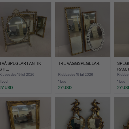
TVÅ SPEGLAR I ANTIK
TRE VÄGGSPEGELAR.
SPEG
STIL.
RAM,
Klubbades 19 jul 2026
Klubbades 19 jul 2026
Klubbad
1 bud
1 bud
1 bud
27 USD
27 USD
27 US