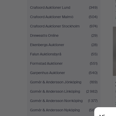
Crafoord Auktioner Lund
(349)
Crafoord Auktioner Malmö
(504)
Crafoord Auktioner Stockholm
(974)
Dreweatts Online
(29)
Ekenbergs Auktioner
(28)
Falun Auktionsbyrå
(55)
Formstad Auktioner
(551)
Garpenhus Auktioner
(540)
Gomér & Andersson Jönköping
(169)
Gomér & Andersson Linköping
(2 982)
Gomér & Andersson Norrköping
(1 377)
Gomér & Andersson Nyköping
(563)