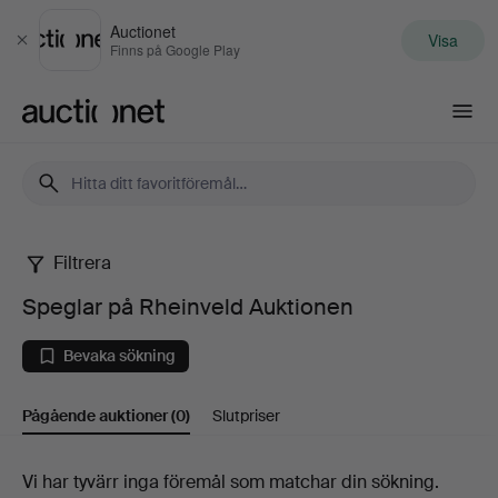
Auctionet
Visa
Stäng
Finns på Google Play
Auctionet.com
Filtrera
Speglar
Speglar på Rheinveld Auktionen
på
Bevaka sökning
Rheinveld
Pågående auktioner
(0)
Slutpriser
Auktionen
Pågående
Vi har tyvärr inga föremål som matchar din sökning.