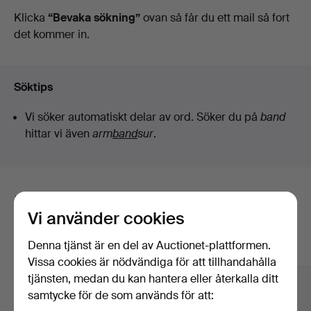
auktioner
Klicka
“Bevaka sökning”
ovan så får du ett mail så fort
det kommer in.
Söktips
Vi söker automatiskt delar av ord. Söker du på
band
hittar vi även
arm
band
sur
.
Här är föremål från vårt arkiv som
Vi använder cookies
matchar din sökning
Denna tjänst är en del av Auctionet-plattformen.
Visa alla föremål
Vissa cookies är nödvändiga för att tillhandahålla
tjänsten, medan du kan hantera eller återkalla ditt
samtycke för de som används för att: