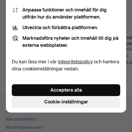
Anpassa funktioner och innehåll för dig
utifrån hur du använder plattformen.
Utveckla och förbättra plattformen.
Marknadsföra nyheter och innehåll till dig på
BERTHOLD MÜLLER-
WILHELM BINDER.
LOTHAR
OERLINGHAUSEN.
Handspegel,
Tillskri
externa webbplatser.
tillskriven…
Schwäbisch Gmü…
bro…
Klubbades 30 jul 2026
Klubbades 12 jul 2026
Klubbade
7 bud
Värdering
12 bud
Du kan läsa mer i vår
integritetspolicy
och hantera
253 USD
93 USD
1 099 
dina cookieinställningar nedan.
Acceptera alla
Sidfotsnavigation
Cookie-inställningar
Hjälp och kontakt
Kontakta support
Alla auktionshus
Betalningsalternativ