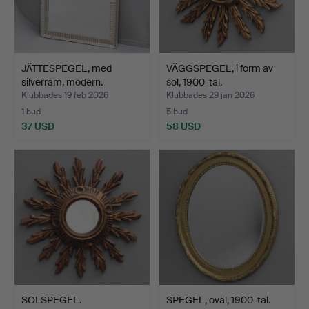
JÄTTESPEGEL, med
VÄGGSPEGEL, i form av
silverram, modern.
sol, 1900-tal.
Klubbades 19 feb 2026
Klubbades 29 jan 2026
1 bud
5 bud
37 USD
58 USD
SOLSPEGEL.
SPEGEL, oval, 1900-tal.