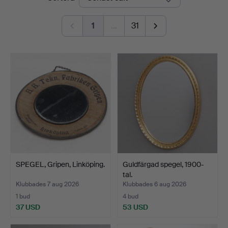
1
…
31
SPEGEL, Gripen, Linköping.
Guldfärgad spegel, 1900-
tal.
Klubbades 7 aug 2026
Klubbades 6 aug 2026
1 bud
4 bud
37 USD
53 USD