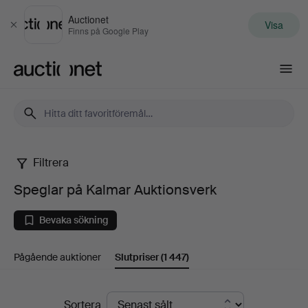
Auctionet
Visa
Stäng
Finns på Google Play
Auctionet.com
Filtrera
Speglar
Speglar på Kalmar Auktionsverk
på
Bevaka sökning
Kalmar
Pågående auktioner
Slutpriser
(1 447)
Auktionsverk
Slutpriser
Sortera