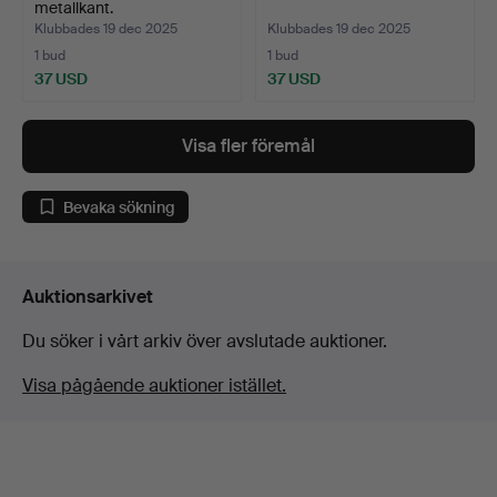
metallkant.
Klubbades 19 dec 2025
Klubbades 19 dec 2025
1 bud
1 bud
37 USD
37 USD
Visa fler föremål
Bevaka sökning
Auktionsarkivet
Du söker i vårt arkiv över avslutade auktioner.
Visa pågående auktioner istället.