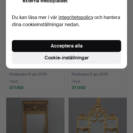
externa webbplatser.
Du kan läsa mer i vår
integritetspolicy
och hantera
dina cookieinställningar nedan.
Acceptera alla
Cookie-inställningar
SPEGEL, teak, Fröseke.
JÄTTESPEGEL, modern.
Klubbades 10 apr 2026
Klubbades 5 apr 2026
1 bud
1 bud
37 USD
37 USD