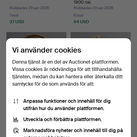
1900-tal.
Klubbades 29 apr 2026
Klubbades 23 apr 2026
1 bud
6 bud
37 USD
64 USD
Vi använder cookies
Denna tjänst är en del av Auctionet-plattformen.
Vissa cookies är nödvändiga för att tillhandahålla
tjänsten, medan du kan hantera eller återkalla ditt
samtycke för de som används för att:
SPEGEL, oval, modern.
SPEGEL, gustaviansk stil,
Anpassa funktioner och innehåll för dig
1900-tal.
utifrån hur du använder plattformen.
Klubbades 17 apr 2026
Klubbades 12 apr 2026
1 bud
7 bud
Utveckla och förbättra plattformen.
37 USD
100 USD
Marknadsföra nyheter och innehåll till dig på