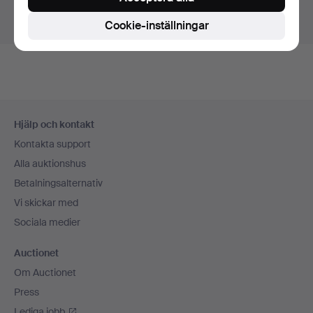
Visa pågående auktioner istället.
Cookie-inställningar
Sidfotsnavigation
Hjälp och kontakt
Kontakta support
Alla auktionshus
Betalningsalternativ
Vi skickar med
Sociala medier
Auctionet
Om Auctionet
Press
Lediga jobb