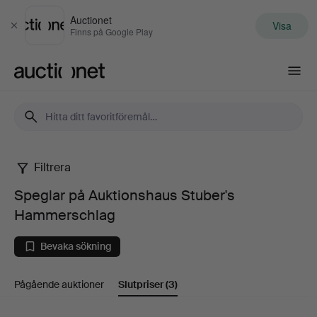
Auctionet
Visa
Stäng
Finns på Google Play
Auctionet.com
Filtrera
Speglar
Speglar på Auktionshaus Stuber's
på
Hammerschlag
Auktionshaus
Bevaka sökning
Stuber's
Pågående auktioner
Slutpriser
(3)
Hammerschlag