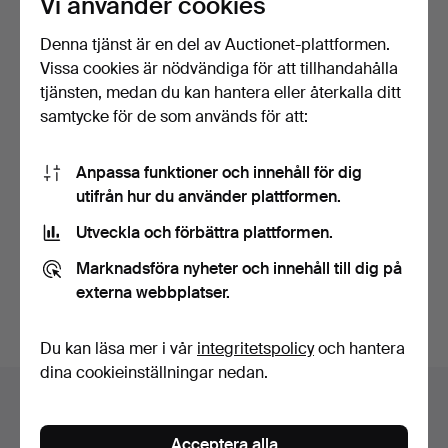
Vi använder cookies
Denna tjänst är en del av Auctionet-plattformen.
Vissa cookies är nödvändiga för att tillhandahålla
tjänsten, medan du kan hantera eller återkalla ditt
samtycke för de som används för att:
Anpassa funktioner och innehåll för dig
SPEGEL MED 2 FÅGLAR
utifrån hur du använder plattformen.
PÅ RAMEN.
Klubbades 22 jul 2025
Utveckla och förbättra plattformen.
1 bud
35 USD
Marknadsföra nyheter och innehåll till dig på
externa webbplatser.
Bevaka sökning
Du kan läsa mer i vår
integritetspolicy
och hantera
dina cookieinställningar nedan.
Auktionsarkivet
Du söker i vårt arkiv över avslutade auktioner.
Acceptera alla