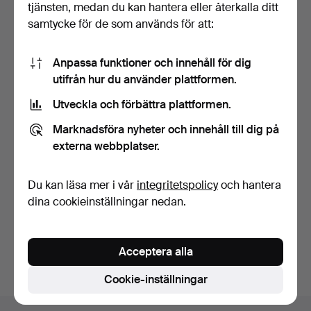
tjänsten, medan du kan hantera eller återkalla ditt
samtycke för de som används för att:
Anpassa funktioner och innehåll för dig
utifrån hur du använder plattformen.
Utveckla och förbättra plattformen.
STOR SPEGEL MED RAM I
LJUS EK.
Marknadsföra nyheter och innehåll till dig på
8 dagar
externa webbplatser.
Värdering
41 USD
Du kan läsa mer i vår
integritetspolicy
och hantera
dina cookieinställningar nedan.
Bevaka sökning
Du kan också söka i
vårt arkiv med avslutade auktioner
.
Acceptera alla
Cookie-inställningar
Sidfotsnavigation