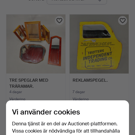
auktioner
TRE SPEGLAR MED
REKLAMSPEGEL.
TRÄRAMAR.
4 dagar
7 dagar
Värdering
Värdering
27 USD
41 USD
Vi använder cookies
Denna tjänst är en del av Auctionet-plattformen.
Vissa cookies är nödvändiga för att tillhandahålla