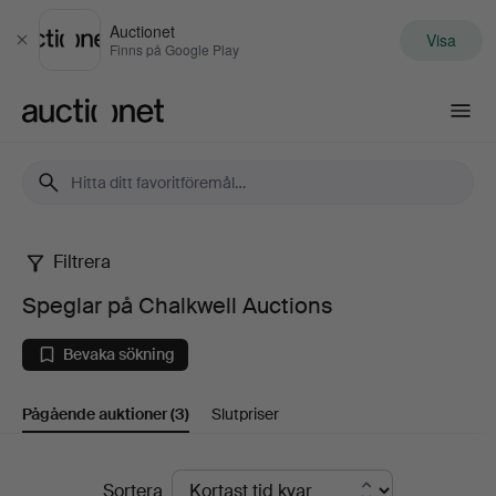
Auctionet
Visa
Stäng
Finns på Google Play
Auctionet.com
Filtrera
Speglar
Speglar på Chalkwell Auctions
på
Bevaka sökning
Chalkwell
Pågående auktioner
(3)
Slutpriser
Auctions
Pågående
Sortera