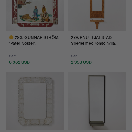
293
.
GUNNAR STRÖM.
279
.
KNUT FJAESTAD.
"Pater Noster",
Spegel med konsolhylla,
spegelmålni…
ege…
Sålt
Sålt
8 962 USD
2 953 USD
Utvalt
föremål