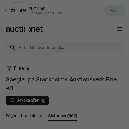
Auctionet
Visa
Stäng
Finns på Google Play
Auctionet.com
Filtrera
Speglar
Speglar på Stockholms Auktionsverk Fine
på
Art
Stockholms
Bevaka sökning
Auktionsverk
Pågående auktioner
Slutpriser
(362)
Fine