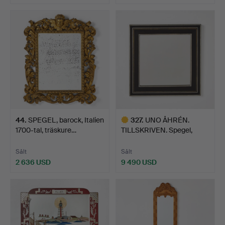
44
.
SPEGEL, barock, Italien
327
.
UNO ÅHRÉN.
1700-tal, träskure…
TILLSKRIVEN. Spegel,
Firma Sven…
Sålt
Sålt
2 636 USD
9 490 USD
Utvalt
föremål