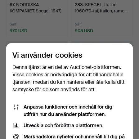
67
.
NORDISKA
283
.
SPEGEL, Italien
KOMPANIET. Spegel, 1947,
1960/70-tal, Italien, rame…
Swedish …
Sålt
Sålt
970 USD
908 USD
Vi använder cookies
Denna tjänst är en del av Auctionet-plattformen.
Vissa cookies är nödvändiga för att tillhandahålla
tjänsten, medan du kan hantera eller återkalla ditt
samtycke för de som används för att:
Anpassa funktioner och innehåll för dig
426
.
SVENSK HEMSLÖJD.
117
.
SPEGEL, Sverige 1940-
utifrån hur du använder plattformen.
Bordsspegel, 1940-tal, Sw…
tal, tenn, oval med s…
Utveckla och förbättra plattformen.
Sålt
Sålt
580 USD
1 914 USD
Marknadsföra nyheter och innehåll till dig på