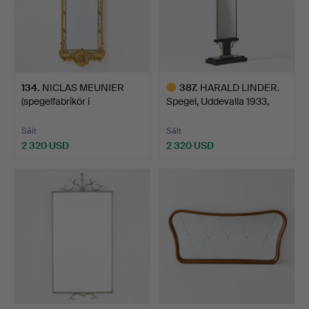
134
.
NICLAS MEUNIER
387
.
HARALD LINDER.
(spegelfabrikör i
Spegel, Uddevalla 1933,
Stockholm…
Swe…
Sålt
Sålt
2 320 USD
2 320 USD
Utvalt
föremål