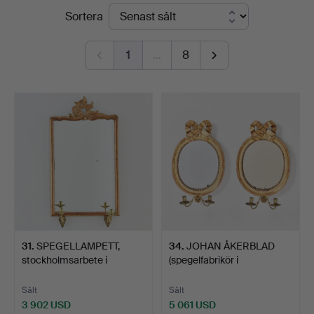
Slutpriser
Sortera
Art
1
…
8
31
.
SPEGELLAMPETT,
34
.
JOHAN ÅKERBLAD
stockholmsarbete i
(spegelfabrikör i
senbaroc…
Stockholm…
Sålt
Sålt
3 902 USD
5 061 USD