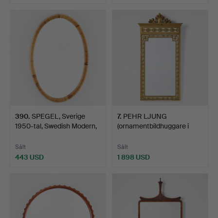
Utvalt
föremål
390
.
SPEGEL, Sverige
7
.
PEHR LJUNG
1950-tal, Swedish Modern,
(ornamentbildhuggare i
…
Stockhol…
Sålt
Sålt
443 USD
1 898 USD