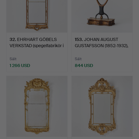
32
.
EHRHART GÖBELS
153
.
JOHAN AUGUST
VERKSTAD (spegelfabrikör i
GUSTAFSSON (1852-1932),
…
lådsp…
Sålt
Sålt
1 266 USD
844 USD