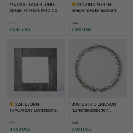
417
.
CARL FAGERLUND.
314
.
UNO ÅHRÉN.
Spegel, Orrefors 1940-50-
Spegel med konsolbord,
t…
Firma Sv…
Sålt
Sålt
3 585 USD
7 381 USD
Utvalt
föremål
324
.
BJÖRN
330
.
ESTRID ERICSON.
TRÄGÅRDH. Bordsspegel,
"Lagerbladsspegeln",
Firma Svenskt…
Firma…
Sålt
Sålt
11 598 USD
5 061 USD