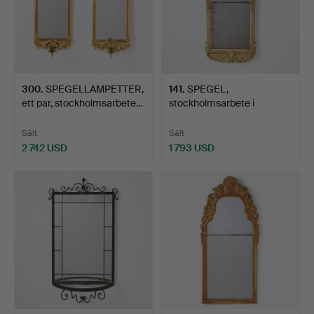
300
.
SPEGELLAMPETTER,
141
.
SPEGEL,
ett par, stockholmsarbete…
stockholmsarbete i
transition, 170…
Sålt
Sålt
2 742 USD
1 793 USD