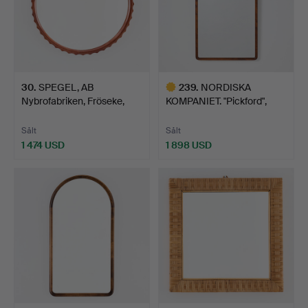
30
.
SPEGEL, AB
239
.
NORDISKA
Nybrofabriken, Fröseke,
KOMPANIET. "Pickford",
1940-ta…
spegel, 19…
Sålt
Sålt
1 474 USD
1 898 USD
Utvalt
föremål