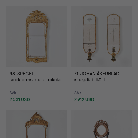
68
.
SPEGEL,
71
.
JOHAN ÅKERBLAD
stockholmsarbete i rokoko,
(spegelfabrikör i
färgstä…
Stockholm…
Sålt
Sålt
2 531 USD
2 742 USD