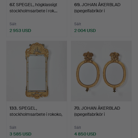
67
.
SPEGEL, högklassigt
69
.
JOHAN ÅKERBLAD
stockholmsarbete i rok…
(spegelfabrikör i
Stockholm…
Sålt
Sålt
2 953 USD
2 004 USD
133
.
SPEGEL,
70
.
JOHAN ÅKERBLAD
stockholmsarbete i rokoko,
(spegelfabrikör i
1700-ta…
Stockholm…
Sålt
Sålt
3 585 USD
4 850 USD