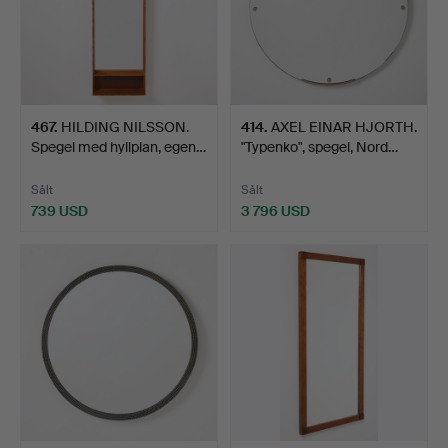
467
.
HILDING NILSSON.
414
.
AXEL EINAR HJORTH.
Spegel med hyllplan, egen…
"Typenko", spegel, Nord…
Sålt
Sålt
739 USD
3 796 USD