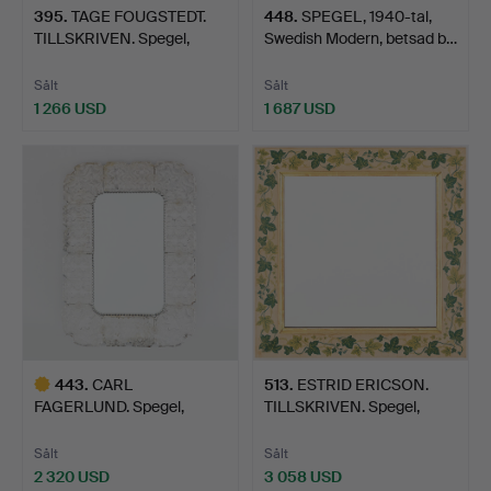
395
.
TAGE FOUGSTEDT.
448
.
SPEGEL, 1940-tal,
TILLSKRIVEN. Spegel,
Swedish Modern, betsad b…
Firma…
Sålt
Sålt
1 266 USD
1 687 USD
443
.
CARL
513
.
ESTRID ERICSON.
FAGERLUND. Spegel,
TILLSKRIVEN. Spegel,
Orrefors, 1940/50-…
Firma…
Sålt
Sålt
2 320 USD
3 058 USD