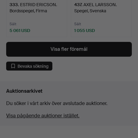
333
.
ESTRID ERICSON.
437
.
AXEL LARSSON.
Bordsspegel, Firma
Spegel, Svenska
Svenskt…
Möbelfabrike…
Sålt
Sålt
5 061 USD
1 055 USD
Visa fler föremål
Bevaka sökning
Auktionsarkivet
Du söker i vårt arkiv över avslutade auktioner.
Visa pågående auktioner istället.