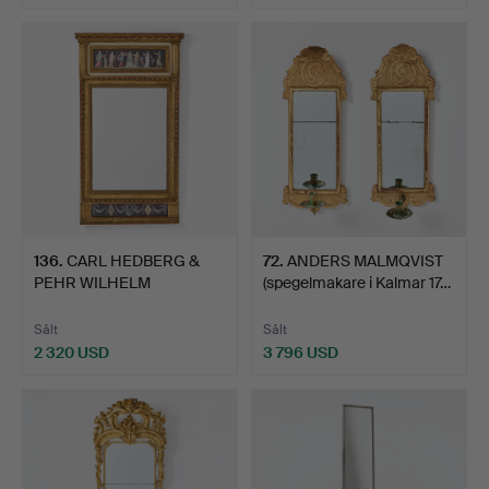
136
.
CARL HEDBERG &
72
.
ANDERS MALMQVIST
PEHR WILHELM
(spegelmakare i Kalmar 17…
LINDBLAD (speg…
Sålt
Sålt
2 320 USD
3 796 USD