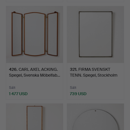
Utvalt
föremål
426
.
CARL AXEL ACKING.
321
.
FIRMA SVENSKT
Spegel, Svenska Möbelfab…
TENN. Spegel, Stockholm
1928…
Sålt
Sålt
1 477 USD
739 USD