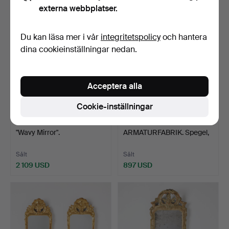
externa webbplatser.
Du kan läsa mer i vår
integritetspolicy
och hantera
dina cookieinställningar nedan.
Acceptera alla
Cookie-inställningar
10
.
NIKLAS RUNESSON.
47
.
LUCO
"Wavy Mirror".
ARMATURFABRIK. Spegel,
med belysning,…
Sålt
Sålt
2 109 USD
897 USD