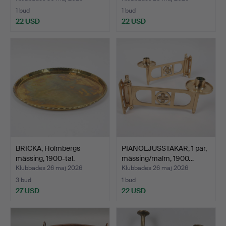
1 bud
1 bud
22 USD
22 USD
BRICKA, Holmbergs
PIANOLJUSSTAKAR, 1 par,
mässing, 1900-tal.
mässing/malm, 1900…
Klubbades 26 maj 2026
Klubbades 26 maj 2026
3 bud
1 bud
27 USD
22 USD