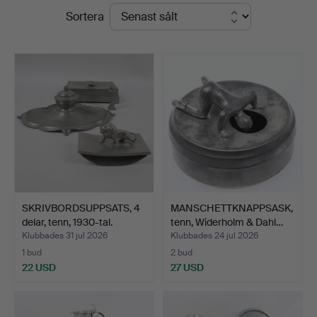
Slutpriser
Sortera
Ekenbergs
Auktioner
SKRIVBORDSUPPSATS, 4
MANSCHETTKNAPPSASK,
delar, tenn, 1930-tal.
tenn, Widerholm & Dahl…
Klubbades 31 jul 2026
Klubbades 24 jul 2026
1 bud
2 bud
22 USD
27 USD