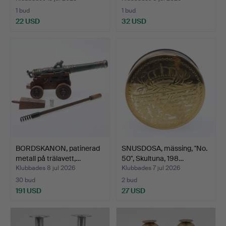
1 bud
1 bud
22 USD
32 USD
BORDSKANON, patinerad
SNUSDOSA, mässing, "No.
metall på trälavett,…
50", Skultuna, 198…
Klubbades 8 jul 2026
Klubbades 7 jul 2026
30 bud
2 bud
191 USD
27 USD