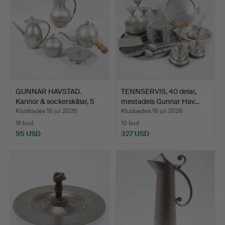
GUNNAR HAVSTAD.
TENNSERVIS, 40 delar,
Kannor & sockerskålar, 5
mestadels Gunnar Hav…
d…
Klubbades 18 jul 2026
Klubbades 18 jul 2026
16 bud
10 bud
95 USD
327 USD