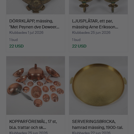
DÖRRKLÄPP, mässing,
LJUSPLÅTAR, ett par,
"Met Peynen dve Deweer…
mässing Arne Eriksson…
Klubbades 1 jul 2026
Klubbades 25 jun 2026
1 bud
1 bud
22 USD
22 USD
KOPPARFÖREMÅL, 17 st,
SERVERINGSBRICKA,
bl.a. trattar och sk…
hamrad mässing, 1900-tal.
Klubbades 25 jun 2026
Klubbades 22 jun 2026