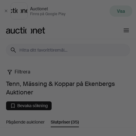
Auctionet
Visa
Stäng
Finns på Google Play
Auctionet.com
Filtrera
Tenn,
Tenn, Mässing & Koppar på Ekenbergs
Mässing
Auktioner
&
Bevaka sökning
Koppar
Pågående auktioner
Slutpriser
(35)
på