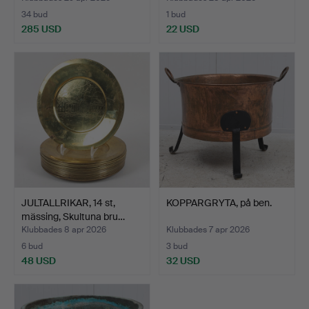
34 bud
1 bud
285 USD
22 USD
JULTALLRIKAR, 14 st,
KOPPARGRYTA, på ben.
mässing, Skultuna bru…
Klubbades 8 apr 2026
Klubbades 7 apr 2026
6 bud
3 bud
48 USD
32 USD