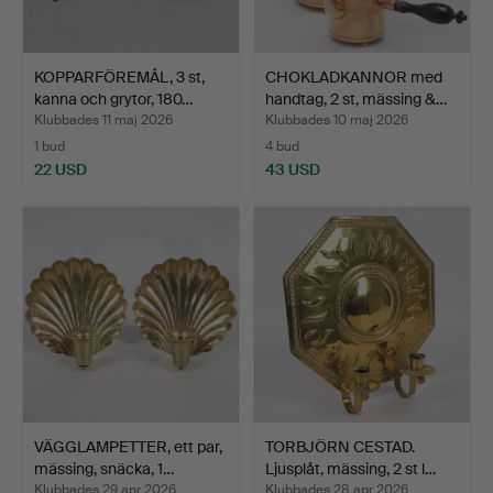
KOPPARFÖREMÅL, 3 st,
CHOKLADKANNOR med
kanna och grytor, 180…
handtag, 2 st, mässing &…
Klubbades 11 maj 2026
Klubbades 10 maj 2026
1 bud
4 bud
22 USD
43 USD
VÄGGLAMPETTER, ett par,
TORBJÖRN CESTAD.
mässing, snäcka, 1…
Ljusplåt, mässing, 2 st l…
Klubbades 29 apr 2026
Klubbades 28 apr 2026