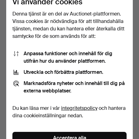
Vi använder cookies
Denna tjänst är en del av Auctionet-plattformen.
Vissa cookies är nödvändiga för att tillhandahålla
tjänsten, medan du kan hantera eller återkalla ditt
samtycke för de som används för att:
Anpassa funktioner och innehåll för dig
LOCKBURK, tenn, egyptisk
FAT, tenn, kvinna med
utifrån hur du använder plattformen.
figur, art deco, …
rådjur, art deco, CG…
Klubbades 6 jun 2026
Klubbades 6 jun 2026
Utveckla och förbättra plattformen.
2 bud
18 bud
27 USD
86 USD
Marknadsföra nyheter och innehåll till dig på
externa webbplatser.
Du kan läsa mer i vår
integritetspolicy
och hantera
dina cookieinställningar nedan.
Acceptera alla