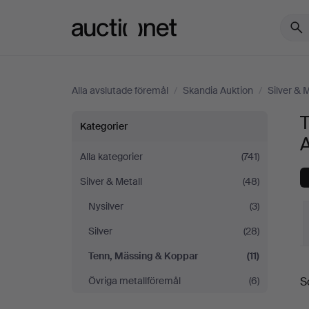
Auctionet.com
Alla avslutade föremål
/
Skandia Auktion
/
Silver & M
Tenn,
Kategorier
Mässing
Alla kategorier
(741)
Silver & Metall
(48)
&
Nysilver
(3)
Koppar
Silver
(28)
på
Tenn, Mässing & Koppar
(11)
S
Övriga metallföremål
(6)
S
Skandia