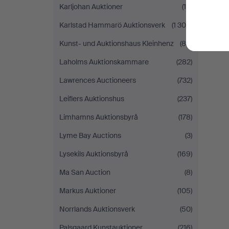
Karljohan Auktioner
(19)
Karlstad Hammarö Auktionsverk
(1 300)
Kunst- und Auktionshaus Kleinhenz
(84)
Laholms Auktionskammare
(282)
Lawrences Auctioneers
(732)
Leiflers Auktionshus
(237)
Limhamns Auktionsbyrå
(178)
Lyme Bay Auctions
(3)
Lysekils Auktionsbyrå
(169)
Ma San Auction
(8)
Markus Auktioner
(105)
Norrlands Auktionsverk
(50)
Palsgaard Kunstauktioner
(216)