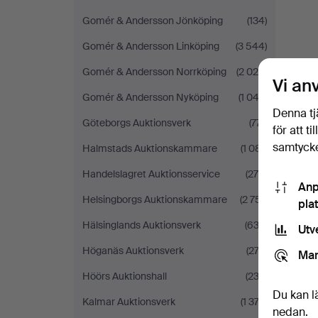
Gomér & Andersson Jönköping
(134)
Gomér & Andersson Linköping
(3 544)
Gomér & Andersson Norrköping
(2 026)
Vi an
Gomér & Andersson Nyköping
(1 042)
Denna tj
Göteborgs Auktionsverk
(771)
för att t
samtycke
Halmstads Auktionskammare
(1 081)
Handelslagret Auktionsservice
(279)
Anp
Helsingborgs Auktionskammare
(2 751)
pla
Hälsinglands Auktionsverk
(633)
Utv
Höganäs Auktionsverk
(272)
Mar
Höörs Auktionshall
(232)
Du kan l
Kalmar Auktionsverk
(1 374)
nedan.