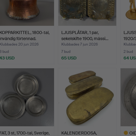
KOPPARKITTEL, 1800-tal,
LJUSPLÅTAR, 1 par,
LJUSS
invändig förtennad.
sekelskifte 1900, mässi…
1920/3
Klubbades 20 jun 2026
Klubbades 7 jun 2026
Klubba
3 bud
7 bud
2 bud
43 USD
65 USD
64 U
FAT, 3 st, 1700-tal, Sverige,
KALENDERDOSA,
OI