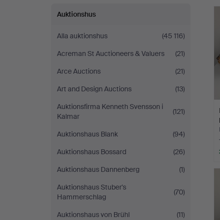
Auktion
Auktionshus
Alla auktionshus
(45 116)
Acreman St Auctioneers & Valuers
(21)
Arce Auctions
(21)
Art and Design Auctions
(13)
Auktionsfirma Kenneth Svensson i
(121)
Kalmar
Auktionshaus Blank
(94)
Auktionshaus Bossard
(26)
Auktionshaus Dannenberg
(1)
Auktionshaus Stuber's
(70)
Hammerschlag
Auktionshaus von Brühl
(11)