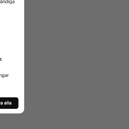
vändiga
r.
ingar
a alla