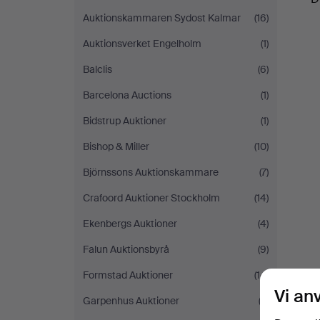
Auktionskammaren Sydost Kalmar
(16)
Auktionsverket Engelholm
(1)
Balclis
(6)
Barcelona Auctions
(1)
Bidstrup Auktioner
(1)
Bishop & Miller
(10)
Björnssons Auktionskammare
(7)
Crafoord Auktioner Stockholm
(14)
Ekenbergs Auktioner
(4)
Falun Auktionsbyrå
(9)
Formstad Auktioner
(14)
Vi an
Garpenhus Auktioner
(2)