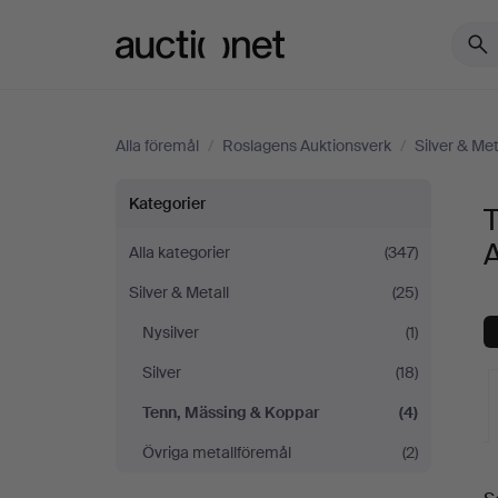
Auctionet.com
Alla föremål
/
Roslagens Auktionsverk
/
Silver & Met
Tenn,
Kategorier
Mässing
Alla kategorier
(347)
Silver & Metall
(25)
&
Nysilver
(1)
Koppar
Silver
(18)
på
Tenn, Mässing & Koppar
(4)
Övriga metallföremål
(2)
Roslagens