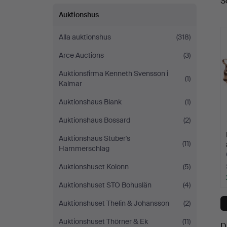
S
a
Auktionsverk
Auktionshus
Alla auktionshus
(318)
Arce Auctions
(3)
Auktionsfirma Kenneth Svensson i
(1)
Kalmar
Auktionshaus Blank
(1)
Auktionshaus Bossard
(2)
Auktionshaus Stuber's
(11)
Hammerschlag
Auktionshuset Kolonn
(5)
Auktionshuset STO Bohuslän
(4)
Auktionshuset Thelin & Johansson
(2)
Auktionshuset Thörner & Ek
(11)
D