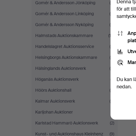
Denna tj
Gomér & Andersson Jönköping
(8)
för att t
Gomér & Andersson Linköping
(4)
samtycke
Gomér & Andersson Nyköping
(6)
Anp
Halmstads Auktionskammare
(12)
pla
Handelslagret Auktionsservice
(4)
Utv
Helsingborgs Auktionskammare
(9)
Mar
Hälsinglands Auktionsverk
(4)
Du kan l
Höganäs Auktionsverk
(7)
nedan.
Höörs Auktionshall
(4)
Kalmar Auktionsverk
(8)
Karljohan Auktioner
(1)
Karlstad Hammarö Auktionsverk
(2)
Kunst- und Auktionshaus Kleinhenz
(9)