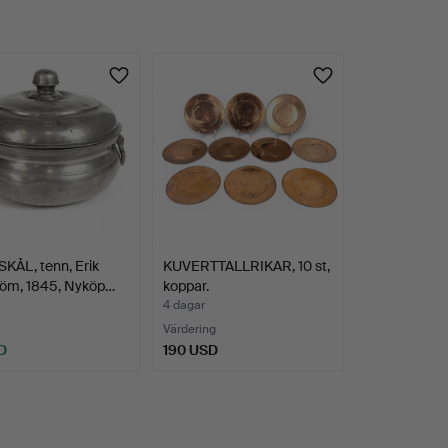
KÅL, tenn, Erik
KUVERTTALLRIKAR, 10 st,
röm, 1845, Nyköp…
koppar.
4 dagar
Värdering
D
190 USD