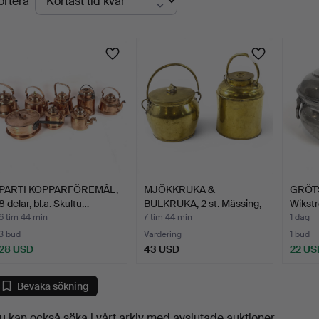
ortera
uktioner
PARTI KOPPARFÖREMÅL,
MJÖKKRUKA &
GRÖTS
8 delar, bl.a. Skultu…
BULKRUKA, 2 st. Mässing,
Wikst
1800/…
6 tim 44 min
7 tim 44 min
1 dag
3 bud
Värdering
1 bud
28 USD
43 USD
22 US
Bevaka sökning
u kan också söka i
vårt arkiv med avslutade auktioner
.