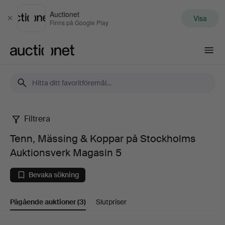
Auctionet
Visa
Stäng
Finns på Google Play
Auctionet.com
Filtrera
Tenn,
Tenn, Mässing & Koppar på Stockholms
Mässing
Auktionsverk Magasin 5
&
Bevaka sökning
Koppar
Pågående auktioner
(3)
Slutpriser
på