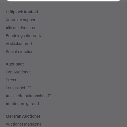
Sidfotsnavigation
Hjälp och kontakt
Kontakta support
Alla auktionshus
Betalningsalternativ
Vi skickar med
Sociala medier
Auctionet
Om Auctionet
Press
Lediga jobb
Anslut ditt auktionshus
Auctionets garanti
Mer från Auctionet
Auctionet Magazine