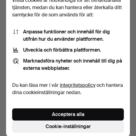
Vissa cookies är nödvändiga för att tillhandahålla
tjänsten, medan du kan hantera eller återkalla ditt
samtycke för de som används för att:
Anpassa funktioner och innehåll för dig
utifrån hur du använder plattformen.
Utveckla och förbättra plattformen.
KANNA med lock, 1800-tal,
Marknadsföra nyheter och innehåll till dig på
rokokostil.
5 dagar
externa webbplatser.
14 bud
90 USD
Du kan läsa mer i vår
integritetspolicy
och hantera
dina cookieinställningar nedan.
Bevaka sökning
Du kan också söka i
vårt arkiv med avslutade auktioner
.
Acceptera alla
Cookie-inställningar