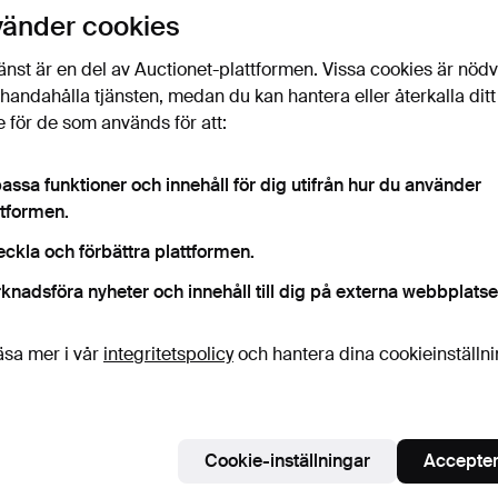
uktioner
vänder cookies
licka
“Bevaka sökning”
ovan så får du ett mail så
ort det kommer in.
änst är en del av Auctionet-plattformen. Vissa cookies är nöd
illhandahålla tjänsten, medan du kan hantera eller återkalla ditt
 för de som används för att:
 som matchar din sökning
assa funktioner och innehåll för dig utifrån hur du använder
ttformen.
eckla och förbättra plattformen.
knadsföra nyheter och innehåll till dig på externa webbplatse
äsa mer i vår
integritetspolicy
och hantera dina cookieinställn
Cookie-inställningar
Accepter
ring 1800-tal.
Kanna efter romersk förlaga,
Hollywood Reg